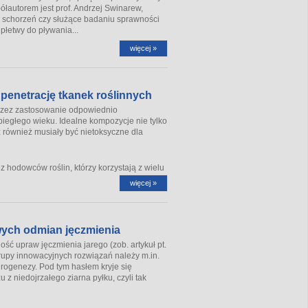
łautorem jest prof. Andrzej Swinarew,
 schorzeń czy służące badaniu sprawności
płetwy do pływania...
więcej »
 penetrację tkanek roślinnych
przez zastosowanie odpowiednio
biegłego wieku. Idealne kompozycje nie tylko
 również musiały być nietoksyczne dla
hodowców roślin, którzy korzystają z wielu
więcej »
wych odmian jęczmienia
ść upraw jęczmienia jarego (zob. artykuł pt.
rupy innowacyjnych rozwiązań należy m.in.
rogenezy. Pod tym hasłem kryje się
 z niedojrzałego ziarna pyłku, czyli tak