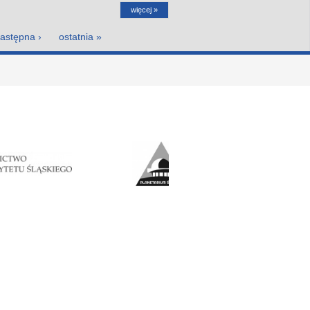
więcej »
astępna ›
ostatnia »