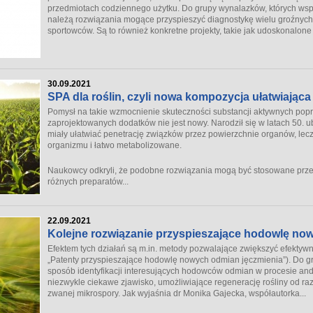
przedmiotach codziennego użytku. Do grupy wynalazków, których wspó
należą rozwiązania mogące przyspieszyć diagnostykę wielu groźnych
sportowców. Są to również konkretne projekty, takie jak udoskonalone 
30.09.2021
SPA dla roślin, czyli nowa kompozycja ułatwiająca
Pomysł na takie wzmocnienie skuteczności substancji aktywnych po
zaprojektowanych dodatków nie jest nowy. Narodził się w latach 50. u
miały ułatwiać penetrację związków przez powierzchnie organów, lecz
organizmu i łatwo metabolizowane.
Naukowcy odkryli, że podobne rozwiązania mogą być stosowane przez 
różnych preparatów...
22.09.2021
Kolejne rozwiązanie przyspieszające hodowlę no
Efektem tych działań są m.in. metody pozwalające zwiększyć efektywno
„Patenty przyspieszające hodowlę nowych odmian jęczmienia”). Do g
sposób identyfikacji interesujących hodowców odmian w procesie and
niezwykle ciekawe zjawisko, umożliwiające regenerację rośliny od razu
zwanej mikrospory. Jak wyjaśnia dr Monika Gajecka, współautorka...