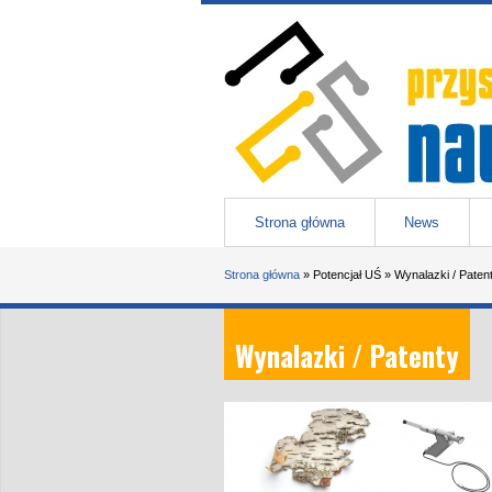
Przejdź do treści
Przystanek nauka
-
portal Uniwesytetu Śląskiego w 
Menu główne
Strona główna
News
Jesteś tutaj
Strona główna
»
Potencjał UŚ
»
Wynalazki / Paten
Wynalazki / Patenty