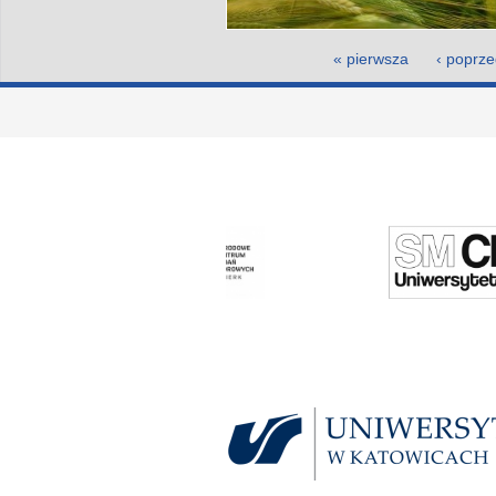
Strony
« pierwsza
‹ poprze