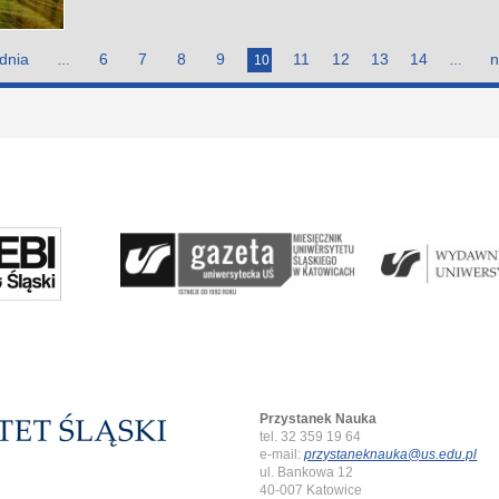
dnia
6
7
8
9
11
12
13
14
n
…
10
…
Przystanek Nauka
tel. 32 359 19 64
e-mail:
przystaneknauka@us.edu.pl
ul. Bankowa 12
40-007 Katowice