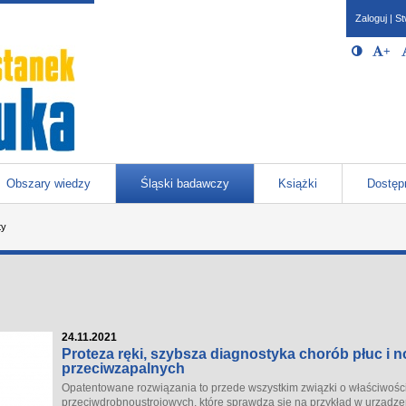
Zaloguj
|
St
Opcje 
Włącz/W
+
Po
javascr
storage
Katowicach
Obszary wiedzy
Śląski badawczy
Książki
Dostęp
ty
24.11.2021
Proteza ręki, szybsza diagnostyka chorób płuc i 
przeciwzapalnych
Opatentowane rozwiązania to przede wszystkim związki o właściwośc
przeciwdrobnoustrojowych, które sprawdzą się na przykład w urządz