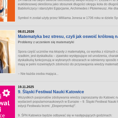
euklidesowej określona jako stosunek długości okręgu koła do długośc
Babilończycy i starożytni Egipcjanie, Archimedes i Ptolemeusz. Ale dl
Symbol π został użyty przez Williama Jonesa w 1706 roku w dziele
Sy
08.01.2026
Matematyka bez stresu, czyli jak oswoić królową 
Problemy z uczeniem się matematyki
Spora część uczniów ma kłopoty z matematyką, co wynika z różnych 
rzadkim, jest dyskalkulia – zjawisko występujące od urodzenia, charak
dyskalkulią funkcjonują w wybranych obszarach w odmienny sposób niż
mają w pełni rozwiniętych zdolności do przyswajania wiedzy matemat
– Nie każda osoba mająca...
19.11.2025
9. Śląski Festiwal Nauki Katowice
Wszystkich pasjonatów zdobywania wiedzy zapraszamy do Katowic na 
wydarzeń popularnonaukowych w Europie – 9. Śląski Festiwal Nauki 
edycji Festiwalu brzmi: „Eksperymentuj!”.
9. ŚFN Katowice będzie odbywać się w następujących godzinach: