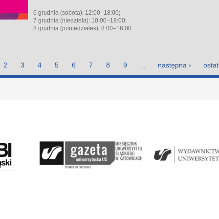
6 grudnia (sobota): 12:00–18:00;
7 grudnia (niedziela): 10:00–18:00;
8 grudnia (poniedziałek): 8:00–16:00.
2
3
4
5
6
7
8
9
następna ›
ostat
…