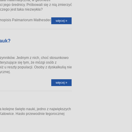
i jego średnicy. Próbowali się z nią zmierzyć
aczego jest taka niezwykła?
nopisis Palmariorum Mathesdeos
....
więcej »
nauk?
czynników. Jednym z nich, choć stosunkowo
teryzujące się tym, że mózgi osób z
 u reszty populacji. Osoby z dyskalkulią nie
ycznej.
więcej »
kolejne święto nauki, jedno z największych
Katowice. Hasło przewodnie tegorocznej