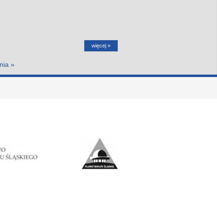
więcej »
nia »