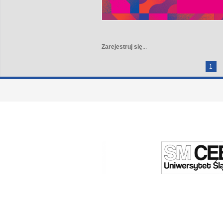
Zarejestruj się
...
Strony
1