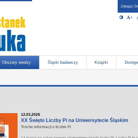
Zaloguj
|
St
Opcje 
Włącz/W
+
Po
javascr
storage
Katowicach
Obszary wiedzy
Śląski badawczy
Książki
Dostęp
12.03.2026
XX Święto Liczby Pi na Uniwersytecie Śląskim
Trochę informacji o liczbie Pi
14 marca na całym świecie obchodzimy święto liczby Pi. Liczba Pi to 