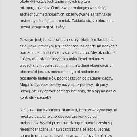
około 4% wszystkich znajdujących się tam
mikroorganizmów. Oprócz wspomnianych wcześniej
archeonów metanogenych, obserwowane są tam także
archeony utleniające amoniak. Zakłada się, że biorą one
udział w regulacji pH skóry.
Pewnym jest, że stanowią one stały składnik mikrobiomu
człowieka. Zmiany w ich liczebności są oparte na danych z
bardzo małej ilości wykonywanych badań. Aby określić ich
ilość w organizmie przyjęto pomiar ilości metanu w
wydychanym powietrzu. Innymi metodami obserwacji ich
obecności jest bezpośrednie tego określenie na
podstawie materiałów pochodzących od badanej osoby.
Mogą to być wszelkie wymazy, np. z pochwy lub jamy
ustnej. Ale czy oprócz samego istnienia, działają na nas w
konkretny sposób?
Nie posiadamy żadnych informacji, które wskazywałyby na
możliwe działanie chorobotwórcze konkretnych
archeonów. Wyniki przeprowadzanych badań często są
niejednoznaczne, a nawet sprzeczne ze sobą. Jednak
cenną informacją jest zaobserwowanie dużych różnic w