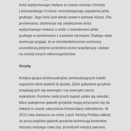
ilości wydychanego metanu w czasie rozwoju choroby
Leśniowskiego-Crohna i wrzodziejącego zapalenia jelita
grubego. Jego ilość jest wtedy nawet o połowę niższa. Dla
porównania, obserwuje się zwiększenie ilości
wydychanego metanu u osób z nowotworem jelita
grubego w porównaniu z osobami zdrowymi. Dlatego stale
dominuje pogląd, że w chorobotwórczości archeony
uczestniczą jedynie pośrednio przez współpracę i wpływ
na rozwój innych mikroorganizmów.
Grzyby
Kolejna grupa drobnoustrojów zamieszkujących ludzki
organizm obok bakterii to grzyby. Zbiór gatunków grzybów
znajdujących się wewnątrz i na zewnątrz nas to
mykobiom. Pomimo nielicznych badań udało się określić,
które patogenne gatunki grzybów mogą przyczynić się do
infekcji w czasie zaburzenia homeostazy mikrobiomu. W
2013 roku badacze na czele z prof. Keishą Findley odkryli,
że poszczególne gatunki grzybów kolonizują konkretne
obszary naszego ciała (np. przestrzeń między palcami,