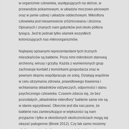
w organizmie człowieka, występujących na skórze, w
przewodzie pokarmowym, w układzie moczowo-płciowym
oraz w jamie ustnej i układzie oddechowym. Mikroflora
człowieka jest niesamowicie zróżnicowana i złożona.
Opisanych i znanych nam gatunków jest około półtora
tysiąca. Jest to jednak tylko ułamek wszystkich
kolonizujących nas mikroorganizmów.
Najlepiej opisanymi reprezentantami tych licznych
mieszkańców są bakterie. Poza nimi mikrobiom stanową
archeony, wirusy i grzyby. Każda z wymienionych grup
zachowuje kontakt z komórkami gospodarza oraz w
pewnym stopniu współpracuje ze sobą. Działają wspólnie
w celu utrzymania zdrowia, prawidłowego trawienia i
wchłaniania składników odżywczych, odporności i stanu
psychicznego człowieka. Czasem zdarza się, że bez
pozostałych „składników mikroflory” bakterie same nie są
w stanie egzystować. Obecnie jest dla nas jasne, że
bakterie nas zamieszkujące w większości są nam
przyjazne i tylko w określonych okolicznościach mogą się
okazać patogenne (Binek 2012). Czy tak samo możemy