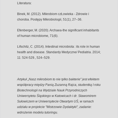
Literatura:
Binek, M. (2012). Mikrobiom czŁowieka - Zdrowie i
choroba. Postępy Mikrobiologii, 51(1), 27–36.
Efenberger, M. (2020). Archaea-the significant inhabitants
of human microbiome, 71(6).
Lifschitz, C. (2014). Intestinal microbiota : its role in human
health and disease. Standardy Medyczne/ Pediatria. 2014;
11: 524-529., 524–529.
Artykuł „Nasz mikrobiom to nie tylko bakterie” jest efektem
współpracy między Panią Zuzanną Rajca, studentką I roku
Biotechnologii na Wydziale Nauk Przyrodniczych
Uniwersytetu Śląskiego w Katowicach i dr. Sławomirem
Sułowiczem w Uniwersytecie Otwartym UŚ, w ramach
udziału w projekcie "Mistrzowie Dydaktyki", zadanie:
wdrożenie modelu tutoringu.