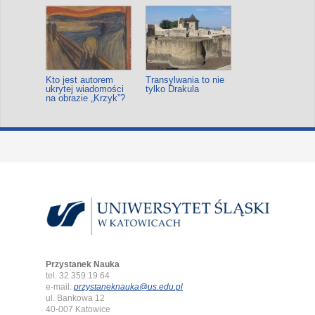
Kto jest autorem
Transylwania to nie
ukrytej wiadomości
tylko Drakula
na obrazie „Krzyk”?
Przystanek Nauka
tel. 32 359 19 64
e-mail:
przystaneknauka@us.edu.pl
ul. Bankowa 12
40-007 Katowice