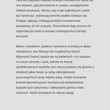
ciele jest zjawisko regresji rozwoju nowotworów. Może się
ono pojawić, gdy jest zbieżne w czasie z wystąpieniem
infekcji wirusowej. Wirusy, aby w jak najkrótszym czasie
się namnożyć, wybierają komórki szybko dzielące się.
Dlatego atakują i infekują komórki nowotworowe
prowadząc do ich rozpadu. Zrozumienie tego procesu to
optymistyczny krok w rozwoju onkologicznych terapii
wirusami.
Wirom, mykobiom, bakterie i archeony wchodzą w skład
mikrobiomu, bez którego nie moglibyśmy istnieć.
Większość badań skupia się na bakteriach i ich wpływie
na nasze zdrowie i życie, jednak im więcej
opublikowanych wyników, tym więcej pojawia się głosów o
skutkach jakie niesie za sobą oddziaływanie
poszczególnych grup między sobą. Dzięki rozwojowi
technik laboratoryjnych możliwe jest dokładniejsze
badanie tych zależności i odkrywanie genezy wielu
schorzeń. Warto poświęcić im więcej uwagi.