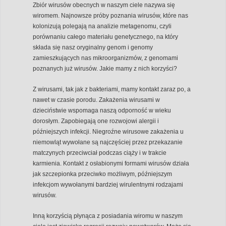
Zbiór wirusów obecnych w naszym ciele nazywa się
wiromem. Najnowsze próby poznania wirusów, które nas
kolonizują polegają na analizie metagenomu, czyli
porównaniu całego materiału genetycznego, na który
składa się nasz oryginalny genom i genomy
zamieszkujących nas mikroorganizmów, z genomami
poznanych już wirusów. Jakie mamy z nich korzyści?
Z wirusami, tak jak z bakteriami, mamy kontakt zaraz po, a
nawet w czasie porodu. Zakażenia wirusami w
dzieciństwie wspomaga naszą odporność w wieku
dorosłym. Zapobiegają one rozwojowi alergii i
późniejszych infekcji. Niegroźne wirusowe zakażenia u
niemowląt wywołane są najczęściej przez przekazanie
matczynych przeciwciał podczas ciąży i w trakcie
karmienia. Kontakt z osłabionymi formami wirusów działa
jak szczepionka przeciwko możliwym, późniejszym
infekcjom wywołanymi bardziej wirulentnymi rodzajami
wirusów.
Inną korzyścią płynąca z posiadania wiromu w naszym