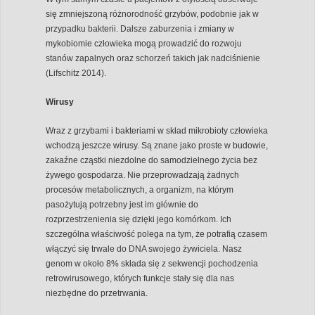
się zmniejszoną różnorodność grzybów, podobnie jak w
przypadku bakterii. Dalsze zaburzenia i zmiany w
mykobiomie człowieka mogą prowadzić do rozwoju
stanów zapalnych oraz schorzeń takich jak nadciśnienie
(Lifschitz 2014).
Wirusy
Wraz z grzybami i bakteriami w skład mikrobioty człowieka
wchodzą jeszcze wirusy. Są znane jako proste w budowie,
zakaźne cząstki niezdolne do samodzielnego życia bez
żywego gospodarza. Nie przeprowadzają żadnych
procesów metabolicznych, a organizm, na którym
pasożytują potrzebny jest im głównie do
rozprzestrzenienia się dzięki jego komórkom. Ich
szczególna właściwość polega na tym, że potrafią czasem
włączyć się trwale do DNA swojego żywiciela. Nasz
genom w około 8% składa się z sekwencji pochodzenia
retrowirusowego, których funkcje stały się dla nas
niezbędne do przetrwania.