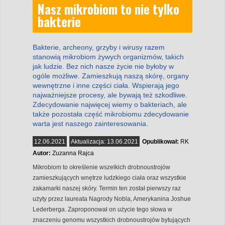
Nasz mikrobiom to nie tylko
bakterie
Bakterie, archeony, grzyby i wirusy razem
stanowią mikrobiom żywych organizmów, takich
jak ludzie. Bez nich nasze życie nie byłoby w
ogóle możliwe. Zamieszkują naszą skórę, organy
wewnętrzne i inne części ciała. Wspierają jego
najważniejsze procesy, ale bywają też szkodliwe.
Zdecydowanie najwięcej wiemy o bakteriach, ale
także pozostała część mikrobiomu zdecydowanie
warta jest naszego zainteresowania.
12.06.2021
Aktualizacja:
13.06.2021
Opublikował:
RK
Autor:
Zuzanna Rajca
Mikrobiom to określenie wszelkich drobnoustrojów
zamieszkujących wnętrze ludzkiego ciała oraz wszystkie
zakamarki naszej skóry. Termin ten został pierwszy raz
użyty przez laureata Nagrody Nobla, Amerykanina Joshue
Lederberga. Zaproponował on użycie tego słowa w
znaczeniu genomu wszystkich drobnoustrojów bytujących