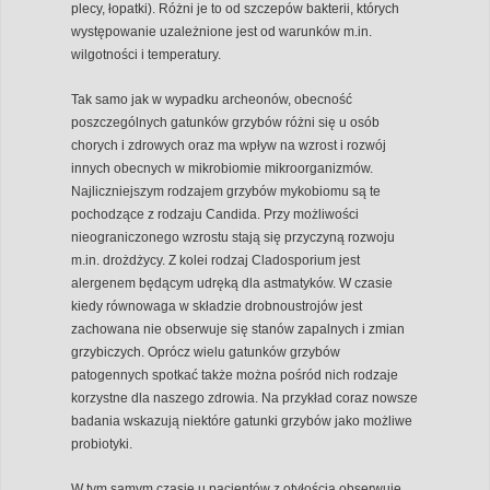
plecy, łopatki). Różni je to od szczepów bakterii, których
występowanie uzależnione jest od warunków m.in.
wilgotności i temperatury.
Tak samo jak w wypadku archeonów, obecność
poszczególnych gatunków grzybów różni się u osób
chorych i zdrowych oraz ma wpływ na wzrost i rozwój
innych obecnych w mikrobiomie mikroorganizmów.
Najliczniejszym rodzajem grzybów mykobiomu są te
pochodzące z rodzaju Candida. Przy możliwości
nieograniczonego wzrostu stają się przyczyną rozwoju
m.in. drożdżycy. Z kolei rodzaj Cladosporium jest
alergenem będącym udręką dla astmatyków. W czasie
kiedy równowaga w składzie drobnoustrojów jest
zachowana nie obserwuje się stanów zapalnych i zmian
grzybiczych. Oprócz wielu gatunków grzybów
patogennych spotkać także można pośród nich rodzaje
korzystne dla naszego zdrowia. Na przykład coraz nowsze
badania wskazują niektóre gatunki grzybów jako możliwe
probiotyki.
W tym samym czasie u pacjentów z otyłością obserwuje