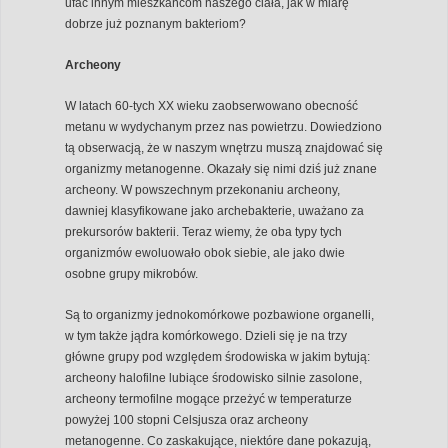
ufać innym mieszkańcom naszego ciała, jak w miarę
dobrze już poznanym bakteriom?
Archeony
W latach 60-tych XX wieku zaobserwowano obecność
metanu w wydychanym przez nas powietrzu. Dowiedziono
tą obserwacją, że w naszym wnętrzu muszą znajdować się
organizmy metanogenne. Okazały się nimi dziś już znane
archeony. W powszechnym przekonaniu archeony,
dawniej klasyfikowane jako archebakterie, uważano za
prekursorów bakterii. Teraz wiemy, że oba typy tych
organizmów ewoluowało obok siebie, ale jako dwie
osobne grupy mikrobów.
Są to organizmy jednokomórkowe pozbawione organelli,
w tym także jądra komórkowego. Dzieli się je na trzy
główne grupy pod względem środowiska w jakim bytują:
archeony halofilne lubiące środowisko silnie zasolone,
archeony termofilne mogące przeżyć w temperaturze
powyżej 100 stopni Celsjusza oraz archeony
metanogenne. Co zaskakujące, niektóre dane pokazują,