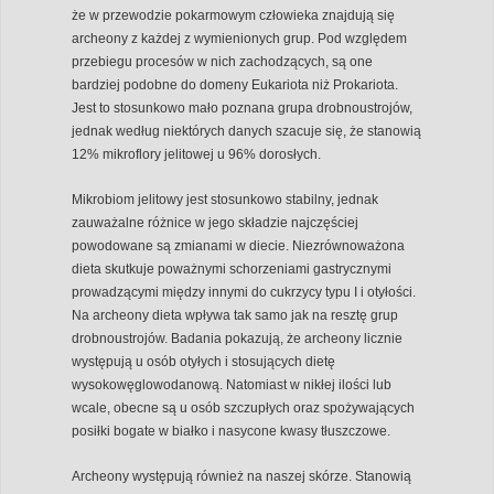
że w przewodzie pokarmowym człowieka znajdują się
archeony z każdej z wymienionych grup. Pod względem
przebiegu procesów w nich zachodzących, są one
bardziej podobne do domeny Eukariota niż Prokariota.
Jest to stosunkowo mało poznana grupa drobnoustrojów,
jednak według niektórych danych szacuje się, że stanowią
12% mikroflory jelitowej u 96% dorosłych.
Mikrobiom jelitowy jest stosunkowo stabilny, jednak
zauważalne różnice w jego składzie najczęściej
powodowane są zmianami w diecie. Niezrównoważona
dieta skutkuje poważnymi schorzeniami gastrycznymi
prowadzącymi między innymi do cukrzycy typu I i otyłości.
Na archeony dieta wpływa tak samo jak na resztę grup
drobnoustrojów. Badania pokazują, że archeony licznie
występują u osób otyłych i stosujących dietę
wysokowęglowodanową. Natomiast w nikłej ilości lub
wcale, obecne są u osób szczupłych oraz spożywających
posiłki bogate w białko i nasycone kwasy tłuszczowe.
Archeony występują również na naszej skórze. Stanowią