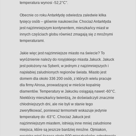
temperatura wynosi -52,2°C”.
Obecnie co roku Antarktydę odwiedza zaledwie kilka
tysięcy osób – głównie naukowców. Chociaż Antarktyda
jest najzimniejszym kontynentem, mieszkańcy miast w
innych częściach globu również zmagają się z mroźnymi
temperaturami.
Jakie więc jest najzimniejsze miasto na świecie? To
wyróżnienie należy do rosyjskiego miasta Jakuck. Jakuck
jest położony na Syberii, w jednym z najzimniejszych i
najsłabiej zaludnionych regionów świata. Miasto jest
domem dla około 336 200 osób, z których wielu pracuje
dla firmy Alrosa, prowadzącej w mieście kopalnię
diamentów. Temperatury w Jakucku osiągają nawet -60°C.
Niektórzy mieszkańcy twierdzą, że doświadczyli znacznie
chłodniejszych dni, ale nie byli w stanie tego
zweryfikować, ponieważ termometr wskazuje jedynie
temperaturę do -63°C. Chociaż Jakuck jest
najzimniejszym miastem, istnieją inne mniej zaludnione
miejsca, które są jeszcze bardziej mroźne. Ojmiakon,
rosyjska wieś licząca około 500 mieszkańców, odnotowała