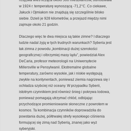
w 1924 r. temperaturę wynoszącą -71,2°C. Co ciekawe,
Jakuck i Ojmiakon nie znajdują się szczególnie blisko
siebie. Dzieli je 928 kilometrów, a przejazd między nimi
zajmuje około 21 godzin.
Dlaczego więc te dwa miejsca są takie zimne? I dlaczego
ludzie nadal żyją w tych trudnych warunkach? Syberia jest
tak zimna z powodu „kombinacji dużej szerokości
geograficznej i olbrzymiej masy lądu”, powiedział Alex
DeCaria, profesor meteorologii na Uniwersytecie
Millersville w Pensylwanii. Ekstremalne globalne
temperatury, zarówno wysokie, jak i niskie występują
zwykle na kontynentach, ponieważ ziemia nagrzewa się i
ochładza szybciej niż oceany. W przypadku Syberii,
istotnym czynnikiem jest również śnieg i pokrywa lodowa,
ponieważ pomagają utrzymać chłód, odbijając
przychodzące promieniowanie słoneczne z powrotem w
kosmos. Ta kombinacja czynników doprowadziła do
powstania dużej, półtrwałej strefy wysokiego ciśnienia
formującej się zimą nad Syberią, znanej jako wyż
syberyjski.