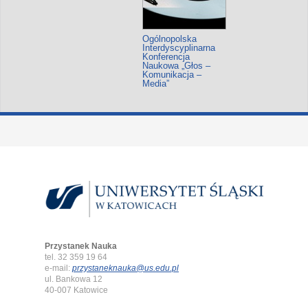
Ogólnopolska
Interdyscyplinarna
Konferencja
Naukowa „Głos –
Komunikacja –
Media”
Przystanek Nauka
tel. 32 359 19 64
e-mail:
przystaneknauka@us.edu.pl
ul. Bankowa 12
40-007 Katowice