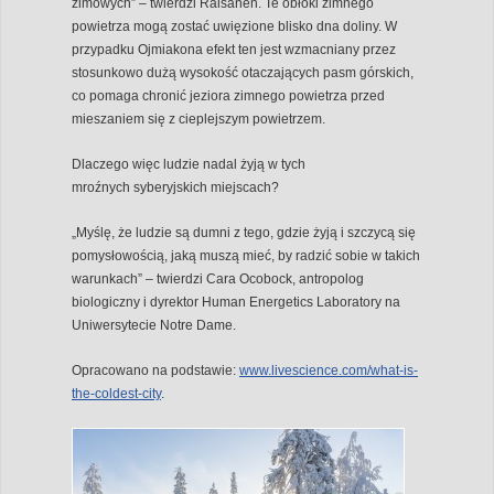
zimowych” – twierdzi Räisänen. Te obłoki zimnego
powietrza mogą zostać uwięzione blisko dna doliny. W
przypadku Ojmiakona efekt ten jest wzmacniany przez
stosunkowo dużą wysokość otaczających pasm górskich,
co pomaga chronić jeziora zimnego powietrza przed
mieszaniem się z cieplejszym powietrzem.
Dlaczego więc ludzie nadal żyją w tych
mroźnych syberyjskich miejscach?
„Myślę, że ludzie są dumni z tego, gdzie żyją i szczycą się
pomysłowością, jaką muszą mieć, by radzić sobie w takich
warunkach” – twierdzi Cara Ocobock, antropolog
biologiczny i dyrektor Human Energetics Laboratory na
Uniwersytecie Notre Dame.
Opracowano na podstawie:
www.livescience.com/what-is-
the-coldest-city
.