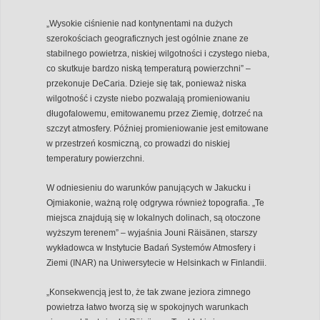
„Wysokie ciśnienie nad kontynentami na dużych
szerokościach geograficznych jest ogólnie znane ze
stabilnego powietrza, niskiej wilgotności i czystego nieba,
co skutkuje bardzo niską temperaturą powierzchni” –
przekonuje DeCaria. Dzieje się tak, ponieważ niska
wilgotność i czyste niebo pozwalają promieniowaniu
długofalowemu, emitowanemu przez Ziemię, dotrzeć na
szczyt atmosfery. Później promieniowanie jest emitowane
w przestrzeń kosmiczną, co prowadzi do niskiej
temperatury powierzchni.
W odniesieniu do warunków panujących w Jakucku i
Ojmiakonie, ważną rolę odgrywa również topografia. „Te
miejsca znajdują się w lokalnych dolinach, są otoczone
wyższym terenem” – wyjaśnia Jouni Räisänen, starszy
wykładowca w Instytucie Badań Systemów Atmosfery i
Ziemi (INAR) na Uniwersytecie w Helsinkach w Finlandii.
„Konsekwencją jest to, że tak zwane jeziora zimnego
powietrza łatwo tworzą się w spokojnych warunkach