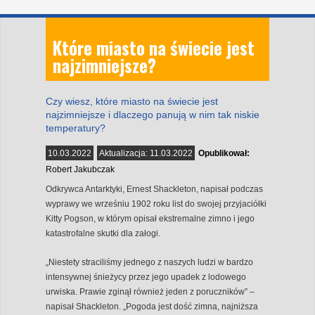
Które miasto na świecie jest
najzimniejsze?
Czy wiesz, które miasto na świecie jest
najzimniejsze i dlaczego panują w nim tak niskie
temperatury?
10.03.2022
Aktualizacja:
11.03.2022
Opublikował:
Robert Jakubczak
Odkrywca Antarktyki, Ernest Shackleton, napisał podczas
wyprawy we wrześniu 1902 roku list do swojej przyjaciółki
Kitty Pogson, w którym opisał ekstremalne zimno i jego
katastrofalne skutki dla załogi.
„Niestety straciliśmy jednego z naszych ludzi w bardzo
intensywnej śnieżycy przez jego upadek z lodowego
urwiska. Prawie zginął również jeden z poruczników” –
napisał Shackleton. „Pogoda jest dość zimna, najniższa