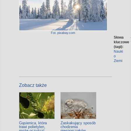
Fot. pixabay.com
Słowa
kluczowe
(tagi):
Nauki
o
Ziemi
Zobacz także
Gąsienica, która
Zaskakujący sposób
trawi polietylen,
chodzenia
może oczyścić
niesporczaków