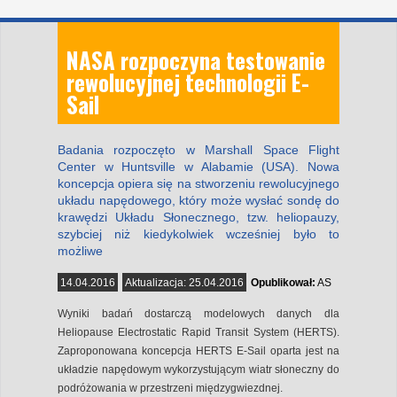
NASA rozpoczyna testowanie
rewolucyjnej technologii E-
Sail
Badania rozpoczęto w Marshall Space Flight
Center w Huntsville w Alabamie (USA). Nowa
koncepcja opiera się na stworzeniu rewolucyjnego
układu napędowego, który może wysłać sondę do
krawędzi Układu Słonecznego, tzw. heliopauzy,
szybciej niż kiedykolwiek wcześniej było to
możliwe
14.04.2016
Aktualizacja:
25.04.2016
Opublikował:
AS
Wyniki badań dostarczą modelowych danych dla
Heliopause Electrostatic Rapid Transit System (HERTS).
Zaproponowana koncepcja HERTS E-Sail oparta jest na
układzie napędowym wykorzystującym wiatr słoneczny do
podróżowania w przestrzeni międzygwiezdnej.