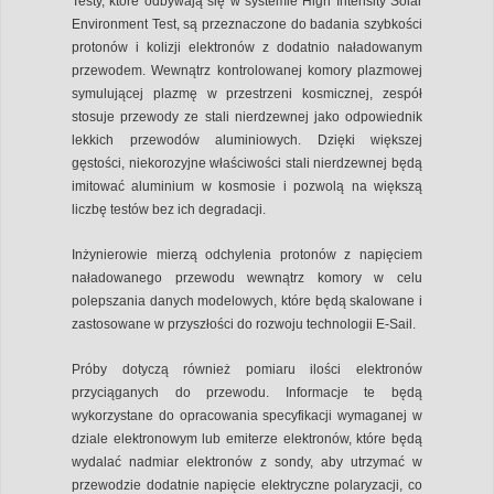
Testy, które odbywają się w systemie High Intensity Solar
Environment Test, są przeznaczone do badania szybkości
protonów i kolizji elektronów z dodatnio naładowanym
przewodem. Wewnątrz kontrolowanej komory plazmowej
symulującej plazmę w przestrzeni kosmicznej, zespół
stosuje przewody ze stali nierdzewnej jako odpowiednik
lekkich przewodów aluminiowych. Dzięki większej
gęstości, niekorozyjne właściwości stali nierdzewnej będą
imitować aluminium w kosmosie i pozwolą na większą
liczbę testów bez ich degradacji.
Inżynierowie mierzą odchylenia protonów z napięciem
naładowanego przewodu wewnątrz komory w celu
polepszania danych modelowych, które będą skalowane i
zastosowane w przyszłości do rozwoju technologii E-Sail.
Próby dotyczą również pomiaru ilości elektronów
przyciąganych do przewodu. Informacje te będą
wykorzystane do opracowania specyfikacji wymaganej w
dziale elektronowym lub emiterze elektronów, które będą
wydalać nadmiar elektronów z sondy, aby utrzymać w
przewodzie dodatnie napięcie elektryczne polaryzacji, co