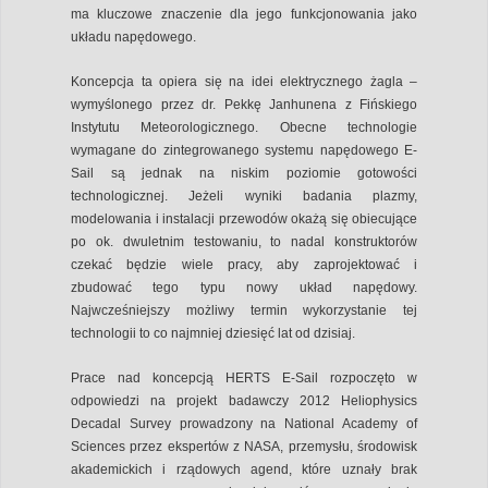
ma kluczowe znaczenie dla jego funkcjonowania jako
układu napędowego.
Koncepcja ta opiera się na idei elektrycznego żagla –
wymyślonego przez dr. Pekkę Janhunena z Fińskiego
Instytutu Meteorologicznego. Obecne technologie
wymagane do zintegrowanego systemu napędowego E-
Sail są jednak na niskim poziomie gotowości
technologicznej. Jeżeli wyniki badania plazmy,
modelowania i instalacji przewodów okażą się obiecujące
po ok. dwuletnim testowaniu, to nadal konstruktorów
czekać będzie wiele pracy, aby zaprojektować i
zbudować tego typu nowy układ napędowy.
Najwcześniejszy możliwy termin wykorzystanie tej
technologii to co najmniej dziesięć lat od dzisiaj.
Prace nad koncepcją HERTS E-Sail rozpoczęto w
odpowiedzi na projekt badawczy 2012 Heliophysics
Decadal Survey prowadzony na National Academy of
Sciences przez ekspertów z NASA, przemysłu, środowisk
akademickich i rządowych agend, które uznały brak