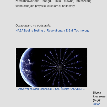
zaawansowanego napędu jako główną przeszkodę
techniczną dla przyszłej eksploracji heliosfery.
Opracowano na podstawie:
NASA Begins Testing of Revolutionary E-Sail Technology
Artystyczna wizja technologii E-Sail. Źródło: NASA/MSFC
Słowa
kluczowe
(tagi):
Układ