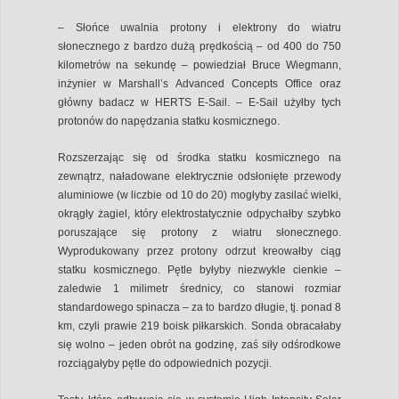
– Słońce uwalnia protony i elektrony do wiatru
słonecznego z bardzo dużą prędkością – od 400 do 750
kilometrów na sekundę – powiedział Bruce Wiegmann,
inżynier w Marshall’s Advanced Concepts Office oraz
główny badacz w HERTS E-Sail. – E-Sail użyłby tych
protonów do napędzania statku kosmicznego.
Rozszerzając się od środka statku kosmicznego na
zewnątrz, naładowane elektrycznie odsłonięte przewody
aluminiowe (w liczbie od 10 do 20) mogłyby zasilać wielki,
okrągły żagiel, który elektrostatycznie odpychałby szybko
poruszające się protony z wiatru słonecznego.
Wyprodukowany przez protony odrzut kreowałby ciąg
statku kosmicznego. Pętle byłyby niezwykle cienkie –
zaledwie 1 milimetr średnicy, co stanowi rozmiar
standardowego spinacza – za to bardzo długie, tj. ponad 8
km, czyli prawie 219 boisk piłkarskich. Sonda obracałaby
się wolno – jeden obrót na godzinę, zaś siły odśrodkowe
rozciągałyby pętle do odpowiednich pozycji.