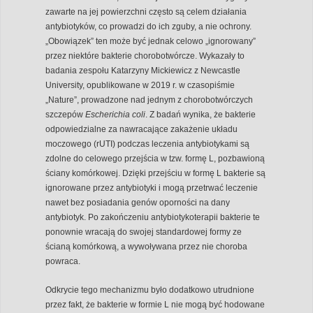
zawarte na jej powierzchni często są celem działania
antybiotyków, co prowadzi do ich zguby, a nie ochrony.
„Obowiązek” ten może być jednak celowo „ignorowany”
przez niektóre bakterie chorobotwórcze. Wykazały to
badania zespołu Katarzyny Mickiewicz z Newcastle
University, opublikowane w 2019 r. w czasopiśmie
„Nature”, prowadzone nad jednym z chorobotwórczych
szczepów
Escherichia coli
. Z badań wynika, że bakterie
odpowiedzialne za nawracające zakażenie układu
moczowego (rUTI) podczas leczenia antybiotykami są
zdolne do celowego przejścia w tzw. formę L, pozbawioną
ściany komórkowej. Dzięki przejściu w formę L bakterie są
ignorowane przez antybiotyki i mogą przetrwać leczenie
nawet bez posiadania genów oporności na dany
antybiotyk. Po zakończeniu antybiotykoterapii bakterie te
ponownie wracają do swojej standardowej formy ze
ścianą komórkową, a wywoływana przez nie choroba
powraca.
Odkrycie tego mechanizmu było dodatkowo utrudnione
przez fakt, że bakterie w formie L nie mogą być hodowane