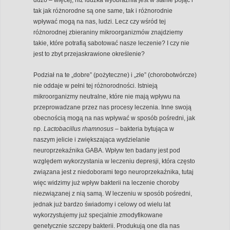
tak jak różnorodne są one same, tak i różnorodnie
wpływać mogą na nas, ludzi. Lecz czy wśród tej
różnorodnej zbieraniny mikroorganizmów znajdziemy
takie, które potrafią sabotować nasze leczenie? I czy nie
jest to zbyt przejaskrawione określenie?
Podział na te „dobre” (pożyteczne) i „złe” (chorobotwórcze)
nie oddaje w pełni tej różnorodności. Istnieją
mikroorganizmy neutralne, które nie mają wpływu na
przeprowadzane przez nas procesy leczenia. Inne swoją
obecnością mogą na nas wpływać w sposób pośredni, jak
np.
Lactobacillus rhamnosus
– bakteria bytująca w
naszym jelicie i zwiększająca wydzielanie
neuroprzekaźnika GABA. Wpływ ten badany jest pod
względem wykorzystania w leczeniu depresji, która często
związana jest z niedoborami tego neuroprzekaźnika, tutaj
więc widzimy już wpływ bakterii na leczenie choroby
niezwiązanej z nią samą. W leczeniu w sposób pośredni,
jednak już bardzo świadomy i celowy od wielu lat
wykorzystujemy już specjalnie zmodyfikowane
genetycznie szczepy bakterii. Produkują one dla nas