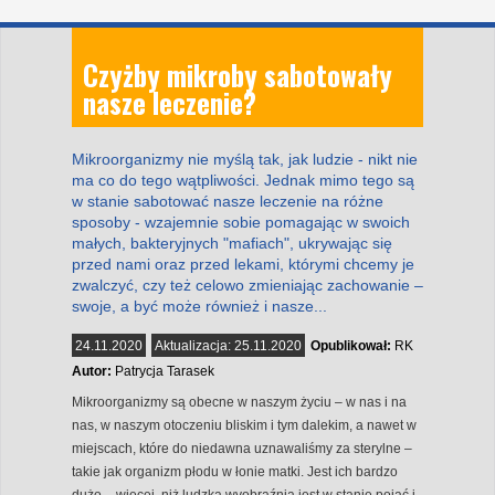
Czyżby mikroby sabotowały
nasze leczenie?
Mikroorganizmy nie myślą tak, jak ludzie - nikt nie
ma co do tego wątpliwości. Jednak mimo tego są
w stanie sabotować nasze leczenie na różne
sposoby - wzajemnie sobie pomagając w swoich
małych, bakteryjnych "mafiach", ukrywając się
przed nami oraz przed lekami, którymi chcemy je
zwalczyć, czy też celowo zmieniając zachowanie –
swoje, a być może również i nasze...
24.11.2020
Aktualizacja:
25.11.2020
Opublikował:
RK
Autor:
Patrycja Tarasek
Mikroorganizmy są obecne w naszym życiu – w nas i na
nas, w naszym otoczeniu bliskim i tym dalekim, a nawet w
miejscach, które do niedawna uznawaliśmy za sterylne –
takie jak organizm płodu w łonie matki. Jest ich bardzo
dużo – więcej, niż ludzka wyobraźnia jest w stanie pojąć i