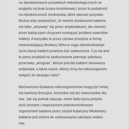
na standardowych pożywkach mikrobiologicznych ze
względu na brak ściany komórkowej i przez to podatność
na hipotoniczność środowiska, które stanowi pożywka.
Można więc powiedzieć, że swoimi działaniami bakterie
nie tylko „ukrywały” się przez antybiotykami, ale również
przez badaczami chcącymi rozwiązać problem nawrotów
infekcji. A wszystko to przez celowe przejście w formę
nieposiadającą struktury, która w ciągu standardowego
życia danej bakterii powinna być wytworzona. Czy nie jest
to jasny przykład na zastosowanie jawnego sabotażu
przeciwko „wrogowi”, którym jest dla bakterii stosowany
antybiotyk, a także ludzie, którzy chcą ów mikroorganizm
wytępić ze swojego ciała?
Mechanizmy działania mikroorganizmów mogą być mniej
lub bardziej finezyjne, korzystne lub też niekorzystne dla
nas. Jak się jednak okazuje, mimo faktu bycia jedynie
dość prostym i niepozornym jednokomórkowym
organizmem badana przez zespół Katarzyny Mickiewicz
bakteria jest zdolna do zastosowania sabotażu wobec
nas.