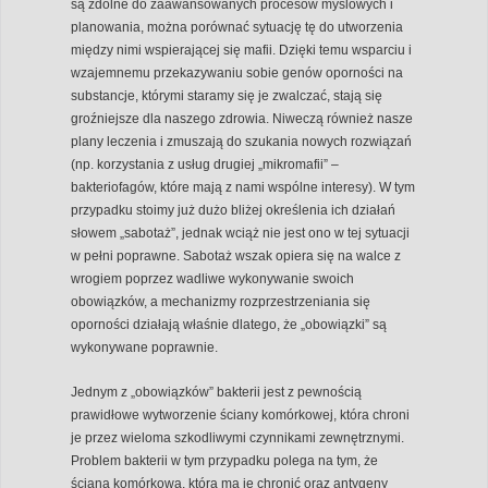
są zdolne do zaawansowanych procesów myślowych i
planowania, można porównać sytuację tę do utworzenia
między nimi wspierającej się mafii. Dzięki temu wsparciu i
wzajemnemu przekazywaniu sobie genów oporności na
substancje, którymi staramy się je zwalczać, stają się
groźniejsze dla naszego zdrowia. Niweczą również nasze
plany leczenia i zmuszają do szukania nowych rozwiązań
(np. korzystania z usług drugiej „mikromafii” –
bakteriofagów, które mają z nami wspólne interesy). W tym
przypadku stoimy już dużo bliżej określenia ich działań
słowem „sabotaż”, jednak wciąż nie jest ono w tej sytuacji
w pełni poprawne. Sabotaż wszak opiera się na walce z
wrogiem poprzez wadliwe wykonywanie swoich
obowiązków, a mechanizmy rozprzestrzeniania się
oporności działają właśnie dlatego, że „obowiązki” są
wykonywane poprawnie.
Jednym z „obowiązków” bakterii jest z pewnością
prawidłowe wytworzenie ściany komórkowej, która chroni
je przez wieloma szkodliwymi czynnikami zewnętrznymi.
Problem bakterii w tym przypadku polega na tym, że
ściana komórkowa, która ma je chronić oraz antygeny