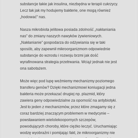
substancje takie jak insulina, niezbędna w terapii cukrzycy.
Lecz tak jak my hodujemy bakterie, one mogą również
„hodować” nas.
Nasza mikrobiota jelitowa posiada zdolność „nakłaniania
nas” do zmiany naszych nawyków żywieniowych.
„Nakłanianie” gospodarza do odżywiania się w taki
sposób, aby zapewnił mikroorganizmom odpowiednie
substancje do wzrostu i rozwoju brzmi jak dość
wyrafinowana strategia przetrwania. Wciąż jednak nie jest
ona sabotażem.
Może więc pod lupę weźmiemy mechanizmy poziomego
transferu genów? Dzięki mechanizmowi koniugacji jedna
bakteria może przekazać drugiej np. plazmid, który
zawiera geny odpowiedzialne za oporność na antybiotyki.
Jest to jeden z mechanizmów, przez które zmagamy się z
coraz bardziej znaczącym problemem w medycynie –
powstawaniem wielolekoopornych szczepów,
powodujących choroby, które ciężko leczyć. Uruchamiając
wodzę wyobraźni i pomijając fakt, że mikroorganizmy nie