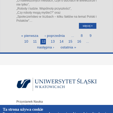
„O nawiedzonych mediach, czyli o duchach w telewizorze i
nie tylko”,
„Roboty i ludzie. Wspólnoty przyszłości”,
„Czy roboty mogą myśleć?” oraz
„Społeczeństwo w liczbach – kilku faktów na temat Polski i
Polaków”....
więcej »
Strony
« pierwsza
‹ poprzednia
8
9
…
10
11
13
14
15
16
12
…
następna ›
ostatnia »
Przystanek Nauka
tel. 32 359 19 64
Ta strona używa cookie
e-mail:
przystaneknauka@us.edu.pl