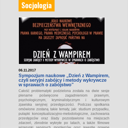
Socjologia
06.11.2017
Sympozjum naukowe „Dzień z Wampirem,
czyli seryjni zabójcy i metody wykrywcze
w sprawach o zabójstwo”
Całość problematyki podzielona została na dwie sesje
plenarne poświęcone zagadnieniom prawnym,
psychologicznym, kryminalistycznym i kulturowym
zjawiska seryjnej przestępczości. Podczas spotkania
omówione zostaną takie tematy, jak: studium przypadku,
pułapki konceptualizacyjno-metodologiczne, zachowania
przestępców oraz ślady pozostawione na miejscach
zdarzeń, zbrodnie wykryte po latach, a także filmowe
wizerunki seryjnych morderców oraz kwestie prawne