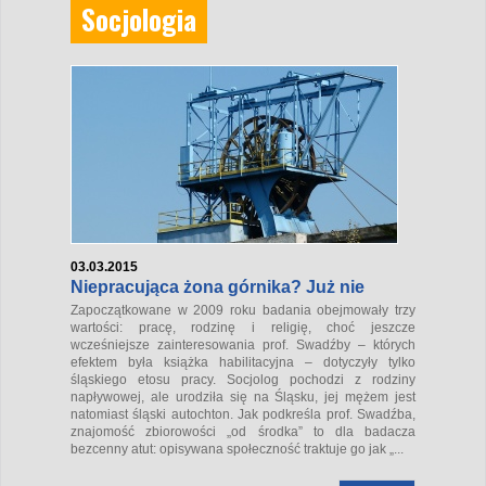
Socjologia
03.03.2015
Niepracująca żona górnika? Już nie
Zapoczątkowane w 2009 roku badania obejmowały trzy
wartości: pracę, rodzinę i religię, choć jeszcze
wcześniejsze zainteresowania prof. Swadźby – których
efektem była książka habilitacyjna – dotyczyły tylko
śląskiego etosu pracy. Socjolog pochodzi z rodziny
napływowej, ale urodziła się na Śląsku, jej mężem jest
natomiast śląski autochton. Jak podkreśla prof. Swadźba,
znajomość zbiorowości „od środka” to dla badacza
bezcenny atut: opisywana społeczność traktuje go jak „...