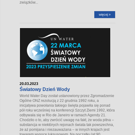
związków...
więcej »
20.03.2023
Światowy Dzień Wody
World Water Day został ustanowiony przez Zgromadzenie
Ogólne ONZ rezolucją z 22 grudnia 1992 roku, a
inicjatywa powołania takiego święta pojawiła się ponad
pół roku wcześniej na konferencji Szczyt Ziemi 1992, która
odbywała się w Rio de Janeiro w ramach Agendy 21.
Chodziło o to, aby zwrócić uwagę na fakt, że woda pitna –
substancja w niektórych rejonach świata tak powszechna,
że aż pomijana i niezauważana – w innych krajach jest
towarem wysoce luksusowym. Na początku lat 90.