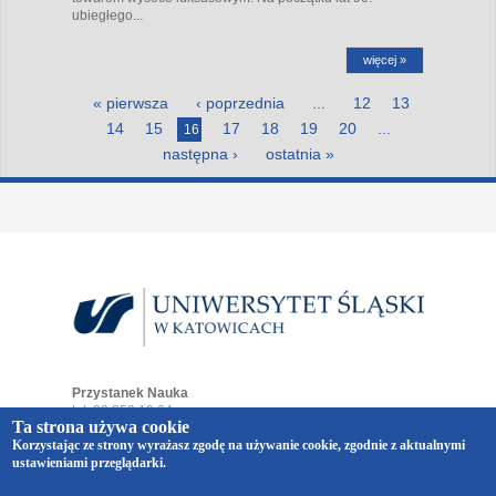
ubiegłego...
więcej »
Strony
« pierwsza
‹ poprzednia
12
13
…
14
15
17
18
19
20
16
…
następna ›
ostatnia »
Przystanek Nauka
tel. 32 359 19 64
Ta strona używa cookie
e-mail:
przystaneknauka@us.edu.pl
Korzystając ze strony wyrażasz zgodę na używanie cookie, zgodnie z aktualnymi
ul. Bankowa 12
ustawieniami przeglądarki.
40-007 Katowice