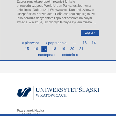
Zaproszony ekspert pełni również funkcję
przewodniczącego World Urban Parks, jest jednym z
dziesięciu „Najbardziej Wpływowych Kanadyjczyków o
Hiszpańskich Korzeniach”. Peñalosa realizuje się także
jako doradza decydentom i społecznościom na całym
świecie, wskazuje, jak tworzyć tętniące życiem miasta i...
więcej »
Strony
« pierwsza
‹ poprzednia
13
14
…
15
16
18
19
20
21
17
…
następna ›
ostatnia »
Przystanek Nauka
tel. 32 359 19 64