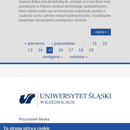
Joanna Erbel jest dyrektorką ds. protopii w CoopTech Hub,
pierwszym w Polsce centrum technologii spółdzielczych,
które stawia sobie za cel tworzenie wspólnoty opartej o
zaufanie przez cyfrowy restart spółdzielczości i budowanie
lokalnego ekosystemu współpracy. Gościni...
więcej »
Strony
« pierwsza
‹ poprzednia
11
12
…
13
14
16
17
18
19
15
…
następna ›
ostatnia »
Przystanek Nauka
tel. 32 359 19 64
Ta strona używa cookie
e-mail:
przystaneknauka@us.edu.pl