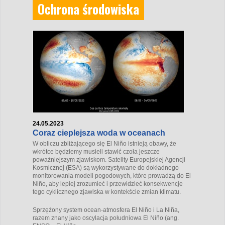
Ochrona środowiska
24.05.2023
Coraz cieplejsza woda w oceanach
W obliczu zbliżającego się El Niño istnieją obawy, że
wkrótce będziemy musieli stawić czoła jeszcze
poważniejszym zjawiskom. Satelity Europejskiej Agencji
Kosmicznej (ESA) są wykorzystywane do dokładnego
monitorowania modeli pogodowych, które prowadzą do El
Niño, aby lepiej zrozumieć i przewidzieć konsekwencje
tego cyklicznego zjawiska w kontekście zmian klimatu.
Sprzężony system ocean-atmosfera El Niño i La Niña,
razem znany jako oscylacja południowa El Niño (ang.