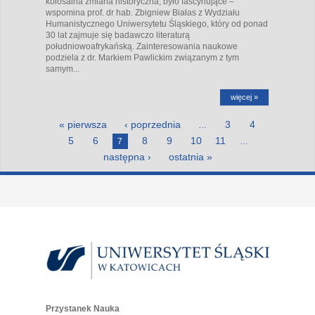
kolosalna zmiana historyczna, było fascynujące –
wspomina prof. dr hab. Zbigniew Białas z Wydziału
Humanistycznego Uniwersytetu Śląskiego, który od ponad
30 lat zajmuje się badawczo literaturą
południowoafrykańską. Zainteresowania naukowe
podziela z dr. Markiem Pawlickim związanym z tym
samym...
więcej »
Strony
« pierwsza
‹ poprzednia
3
4
…
5
6
8
9
10
11
7
…
następna ›
ostatnia »
Przystanek Nauka