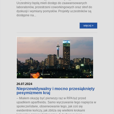
Uczestnicy będą mieli dostęp do zaawansowanych
laboratoriów, przestrzeni coworkingowych oraz stref do
dyskusji i wymiany pomysłów. Projekty uczestników są
dostępne na...
więcej »
26.07.2024
Nieprzewidywalny i mocno przesiąknięty
pesymizmem kraj
– Miałem okazję być pierwszy raz w RPA tuż przed
upadkiem apartheidu. Samo wyczuwanie tego napięcia w
społeczeństwie, obserwowanie tego, jak coś się
ewidentnie kończy, jak zbliża się wielkimi krokami