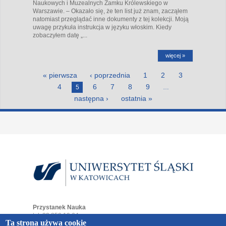
Naukowych i Muzealnych Zamku Królewskiego w
Warszawie. – Okazało się, że ten list już znam, zacząłem
natomiast przeglądać inne dokumenty z tej kolekcji. Moją
uwagę przykuła instrukcja w języku włoskim. Kiedy
zobaczyłem datę „...
więcej »
Strony
« pierwsza
‹ poprzednia
1
2
3
4
6
7
8
9
5
…
następna ›
ostatnia »
Przystanek Nauka
tel. 32 359 19 64
Ta strona używa cookie
e-mail:
przystaneknauka@us.edu.pl