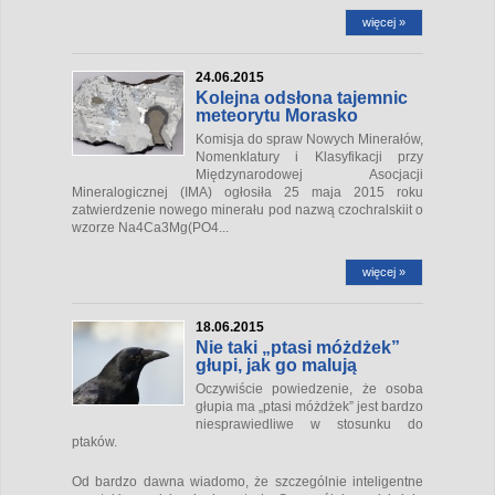
więcej »
24.06.2015
Kolejna odsłona tajemnic
meteorytu Morasko
Komisja do spraw Nowych Minerałów,
Nomenklatury i Klasyfikacji przy
Międzynarodowej Asocjacji
Mineralogicznej (IMA) ogłosiła 25 maja 2015 roku
zatwierdzenie nowego minerału pod nazwą czochralskiit o
wzorze Na
4
Ca
3
Mg(PO
4...
więcej »
18.06.2015
Nie taki „ptasi móżdżek”
głupi, jak go malują
Oczywiście powiedzenie, że osoba
głupia ma „ptasi móżdżek” jest bardzo
niesprawiedliwe w stosunku do
ptaków.
Od bardzo dawna wiadomo, że szczególnie inteligentne