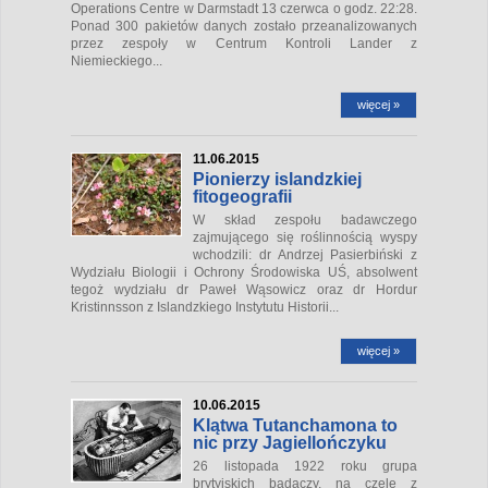
Operations Centre w Darmstadt 13 czerwca o godz. 22:28.
Ponad 300 pakietów danych zostało przeanalizowanych
przez zespoły w Centrum Kontroli Lander z
Niemieckiego...
więcej »
11.06.2015
Pionierzy islandzkiej
fitogeografii
W skład zespołu badawczego
zajmującego się roślinnością wyspy
wchodzili: dr Andrzej Pasierbiński z
Wydziału Biologii i Ochrony Środowiska UŚ, absolwent
tegoż wydziału dr Paweł Wąsowicz oraz dr Hordur
Kristinnsson z Islandzkiego Instytutu Historii...
więcej »
10.06.2015
Klątwa Tutanchamona to
nic przy Jagiellończyku
26 listopada 1922 roku grupa
brytyjskich badaczy, na czele z