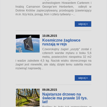
archeologiem Howardem Carterem i
hrabią Carnarvon George’em Herbertem, odkryli w
Dolinie Królów zapieczętowany, przebogaty (zawierający
m.in. trzy łoża, posąg, tron i cztery rydwany –...
więcej »
10.06.2015
Kosmiczne żaglowce
ruszają w rejs
Czworokątny żagiel „uszyty" został z
czterech warstw mylaru o boku 5,6
metra, powierzchni niespełna 32 m
2
i wadze zaledwie 4,5 kg. Nacisk wiatru słonecznego na
żagiel jest niewielki, ale stały, dzięki temu satelita może
rozwinąć naprawdę...
więcej »
09.06.2015
Najstarsze drzewo na
świecie ma prawie 10 tys.
lat!
Rośliny te były już wyposażone w