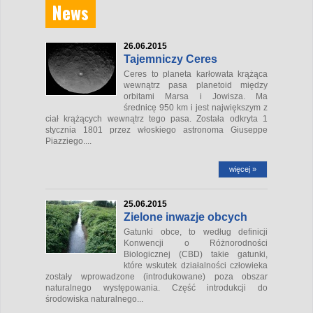
News
26.06.2015
Tajemniczy Ceres
Ceres to planeta karłowata krążąca
wewnątrz pasa planetoid między
orbitami Marsa i Jowisza. Ma
średnicę 950 km i jest największym z
ciał krążących wewnątrz tego pasa. Została odkryta 1
stycznia 1801 przez włoskiego astronoma Giuseppe
Piazziego....
więcej »
25.06.2015
Zielone inwazje obcych
Gatunki obce, to według definicji
Konwencji o Różnorodności
Biologicznej (CBD) takie gatunki,
które wskutek działalności człowieka
zostały wprowadzone (introdukowane) poza obszar
naturalnego występowania. Część introdukcji do
środowiska naturalnego...