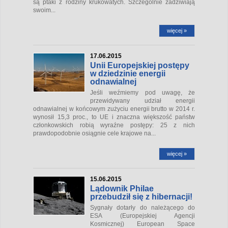
są ptaki z rodziny krukowatych. Szczególnie zadziwiają
swoim...
więcej »
17.06.2015
Unii Europejskiej postępy
w dziedzinie energii
odnawialnej
Jeśli weźmiemy pod uwagę, że
przewidywany udział energii
odnawialnej w końcowym zużyciu energii brutto w 2014 r.
wynosił 15,3 proc., to UE i znaczna większość państw
członkowskich robią wyraźne postępy: 25 z nich
prawdopodobnie osiągnie cele krajowe na...
więcej »
15.06.2015
Lądownik Philae
przebudził się z hibernacji!
Sygnały dotarły do należącego do
ESA (Europejskiej Agencji
Kosmicznej) European Space