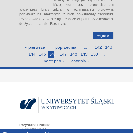
liście, które poza prowadzeniem
fotosyntezy brały udział w rozmnażaniu płciowym,
ponieważ na niektórych z nich powstawały zarodniki.
Przodkowie drzew nie byli jeszcze w pełni przystosowani
do życia na lądzie. Rośliny te...
więcej »
Strony
« pierwsza
‹ poprzednia
142
143
…
144
145
147
148
149
150
146
…
następna ›
ostatnia »
Przystanek Nauka
tel. 32 359 19 64