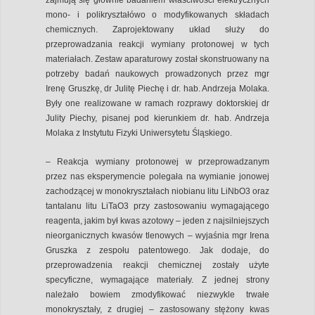
mono- i polikryształówo o modyfikowanych składach
chemicznych. Zaprojektowany układ służy do
przeprowadzania reakcji wymiany protonowej w tych
materiałach. Zestaw aparaturowy został skonstruowany na
potrzeby badań naukowych prowadzonych przez mgr
Irenę Gruszkę, dr Julitę Piechę i dr. hab. Andrzeja Molaka.
Były one realizowane w ramach rozprawy doktorskiej dr
Julity Piechy, pisanej pod kierunkiem dr. hab. Andrzeja
Molaka z Instytutu Fizyki Uniwersytetu Śląskiego.
– Reakcja wymiany protonowej w przeprowadzanym
przez nas eksperymencie polegała na wymianie jonowej
zachodzącej w monokryształach niobianu litu LiNbO3 oraz
tantalanu litu LiTaO3 przy zastosowaniu wymagającego
reagenta, jakim był kwas azotowy – jeden z najsilniejszych
nieorganicznych kwasów tlenowych – wyjaśnia mgr Irena
Gruszka z zespołu patentowego. Jak dodaje, do
przeprowadzenia reakcji chemicznej zostały użyte
specyficzne, wymagające materiały. Z jednej strony
należało bowiem zmodyfikować niezwykle trwałe
monokryształy, z drugiej – zastosowany stężony kwas