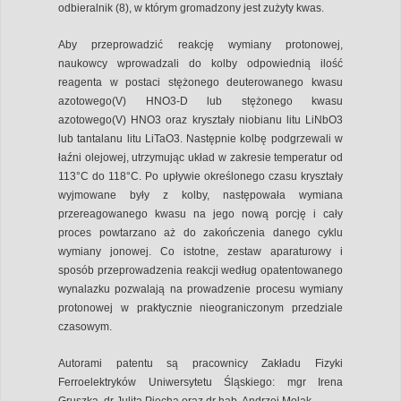
odbieralnik (8), w którym gromadzony jest zużyty kwas.
Aby przeprowadzić reakcję wymiany protonowej,
naukowcy wprowadzali do kolby odpowiednią ilość
reagenta w postaci stężonego deuterowanego kwasu
azotowego(V) HNO3-D lub stężonego kwasu
azotowego(V) HNO3 oraz kryształy niobianu litu LiNbO3
lub tantalanu litu LiTaO3. Następnie kolbę podgrzewali w
łaźni olejowej, utrzymując układ w zakresie temperatur od
113°C do 118°C. Po upływie określonego czasu kryształy
wyjmowane były z kolby, następowała wymiana
przereagowanego kwasu na jego nową porcję i cały
proces powtarzano aż do zakończenia danego cyklu
wymiany jonowej. Co istotne, zestaw aparaturowy i
sposób przeprowadzenia reakcji według opatentowanego
wynalazku pozwalają na prowadzenie procesu wymiany
protonowej w praktycznie nieograniczonym przedziale
czasowym.
Autorami patentu są pracownicy Zakładu Fizyki
Ferroelektryków Uniwersytetu Śląskiego: mgr Irena
Gruszka, dr Julita Piecha oraz dr hab. Andrzej Molak.