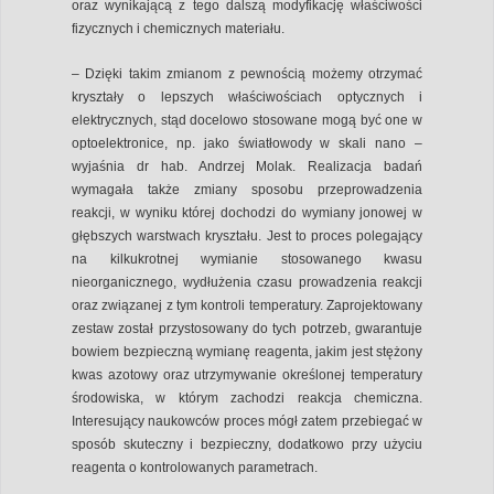
oraz wynikającą z tego dalszą modyfikację właściwości
fizycznych i chemicznych materiału.
– Dzięki takim zmianom z pewnością możemy otrzymać
kryształy o lepszych właściwościach optycznych i
elektrycznych, stąd docelowo stosowane mogą być one w
optoelektronice, np. jako światłowody w skali nano –
wyjaśnia dr hab. Andrzej Molak. Realizacja badań
wymagała także zmiany sposobu przeprowadzenia
reakcji, w wyniku której dochodzi do wymiany jonowej w
głębszych warstwach kryształu. Jest to proces polegający
na kilkukrotnej wymianie stosowanego kwasu
nieorganicznego, wydłużenia czasu prowadzenia reakcji
oraz związanej z tym kontroli temperatury. Zaprojektowany
zestaw został przystosowany do tych potrzeb, gwarantuje
bowiem bezpieczną wymianę reagenta, jakim jest stężony
kwas azotowy oraz utrzymywanie określonej temperatury
środowiska, w którym zachodzi reakcja chemiczna.
Interesujący naukowców proces mógł zatem przebiegać w
sposób skuteczny i bezpieczny, dodatkowo przy użyciu
reagenta o kontrolowanych parametrach.