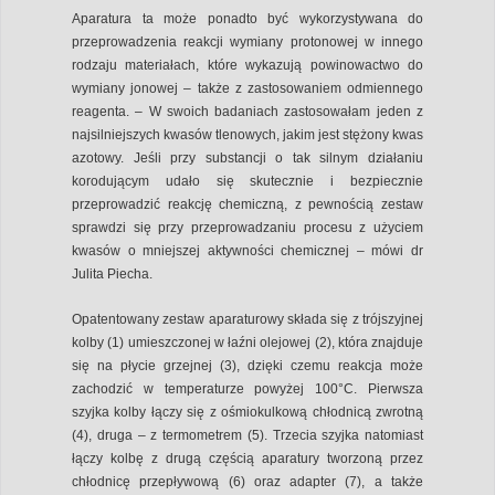
Aparatura ta może ponadto być wykorzystywana do
przeprowadzenia reakcji wymiany protonowej w innego
rodzaju materiałach, które wykazują powinowactwo do
wymiany jonowej – także z zastosowaniem odmiennego
reagenta. – W swoich badaniach zastosowałam jeden z
najsilniejszych kwasów tlenowych, jakim jest stężony kwas
azotowy. Jeśli przy substancji o tak silnym działaniu
korodującym udało się skutecznie i bezpiecznie
przeprowadzić reakcję chemiczną, z pewnością zestaw
sprawdzi się przy przeprowadzaniu procesu z użyciem
kwasów o mniejszej aktywności chemicznej – mówi dr
Julita Piecha.
Opatentowany zestaw aparaturowy składa się z trójszyjnej
kolby (1) umieszczonej w łaźni olejowej (2), która znajduje
się na płycie grzejnej (3), dzięki czemu reakcja może
zachodzić w temperaturze powyżej 100°C. Pierwsza
szyjka kolby łączy się z ośmiokulkową chłodnicą zwrotną
(4), druga – z termometrem (5). Trzecia szyjka natomiast
łączy kolbę z drugą częścią aparatury tworzoną przez
chłodnicę przepływową (6) oraz adapter (7), a także