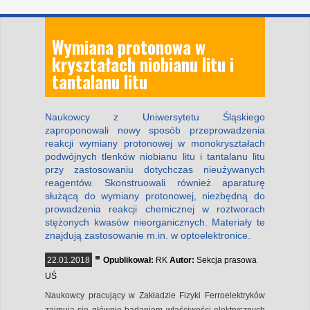
Wymiana protonowa w
kryształach niobianu litu i
tantalanu litu
Naukowcy z Uniwersytetu Śląskiego
zaproponowali nowy sposób przeprowadzenia
reakcji wymiany protonowej w monokryształach
podwójnych tlenków niobianu litu i tantalanu litu
przy zastosowaniu dotychczas nieużywanych
reagentów. Skonstruowali również aparaturę
służącą do wymiany protonowej, niezbędną do
prowadzenia reakcji chemicznej w roztworach
stężonych kwasów nieorganicznych. Materiały te
znajdują zastosowanie m.in. w optoelektronice.
22.01.2018
Opublikował:
RK
Autor:
Sekcja prasowa
UŚ
Naukowcy pracujący w Zakładzie Fizyki Ferroelektryków
zajmują się głównie badaniem właściwości elektrycznych