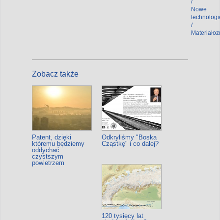
/
Nowe
technologi
/
Materiało
Zobacz także
Patent, dzięki
Odkryliśmy "Boska
któremu będziemy
Cząstkę" i co dalej?
oddychać
czystszym
powietrzem
120 tysięcy lat