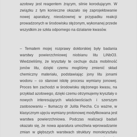
azotowy jest reagentem żrącym, silnie korodującym. W
związku z tym konieczne okazało się zaprojektowanie
nowej aparatury, nieodzownej w przypadku reakcji
prowadzonych w środowisku stężonym, wykonanej przede
wszystkim ze szkła odpornego na działanie kwasów.
– Tematem mojej rozprawy doktorskiej były badania
warstwy powierzchniowej niobianu litu LiNbO3.
Wiedzieliśmy, że kryształy te cechuje duża mobilność
jonów litu, dzięki czemu mogliśmy zmienić skład
chemiczny materiału, podstawiając jony litu jonami
wodoru – co stanowi istotę procesu wymiany jonowej.
Proces ten zachodzi w środowisku stężonego kwasu, na
przykład azotowego, dzięki czemu otrzymujemy kryształy o
nowych interesujących właściwościach i szerszym
zastosowaniu – tłumaczy dr Julita Piecha. Co ważne, w
klasycznym ujęciu wymiany protonowej modyfikowana jest
warstwa powierzchniowa. Podczas realizacji badań
okazało się, że nowa aparatura umożliwia wprowadzanie
zmian w głębszych warstwach struktury monokryształu