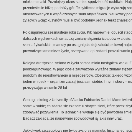
mlekiem matki. Późniejszy okres samiec spędził dość ruchliwie. Naj
przenieść się bliżej podnóży gór. Te cykliczne migracje wykazują
obserwowanych u współczesnych słoni afrykańskich. Naukowcy podej
żyjących wciąż kuzynów musiał być podobny, jednak teraz znaleziono
Po osiągnięciu szesnastego roku życia, Kik najpewniej opuścił stado
dalszych wędrówkach świadczą zmiany stężenia izotopów w ciosie.
słoni afrykańskich, mamuty po osiągnięciu dojrzałości płciowej najp
prowadząc samotnicze życie, przerywane epizodami poszukiwania p
Kolejna drastyczna zmiana w życiu samca miała nastąpić w wieku 27 
podbiegunowego. W jego ciosie zauważono wyraźne zmiany stężenia
podobny do rejestrowanego u mięsożerców. Obecność takiego wzorc
jeden wniosek – organizm zaczął jeść sam siebie. Innymi słowy – m
przeżywając w sumie 28 lat.
Geolog i ekolog z University of Alaska Fairbanks Daniel Mann twier
same w sobie; co zdarza się czasem u starych słoni, które przez zby
zdobywać pożywienia. To jednak nie wydaje się być powodem śmierci
Badacz zakłada, że najpewniej spowodował ją jakiś inny uraz.
Jakkolwiek szczegółowy nie byłby życiorys mamuta, historia jednego