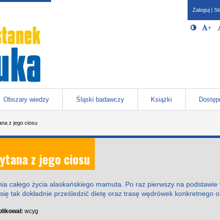
Zaloguj
|
St
Opcje 
Włącz/W
+
Po
javascr
storage
Katowicach
Obszary wiedzy
Śląski badawczy
Książki
Dostęp
na z jego ciosu
ytana z jego ciosu
nia całego życia alaskańskiego mamuta. Po raz pierwszy na podstawi
ię tak dokładnie prześledzić dietę oraz trasę wędrówek konkretnego o
likował:
wcyg