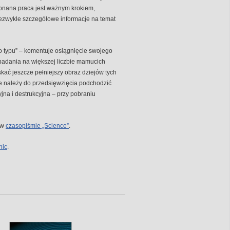
konana praca jest ważnym krokiem,
ezwykle szczegółowe informacje na temat
go typu” – komentuje osiągnięcie swojego
badania na większej liczbie mamucich
kać jeszcze pełniejszy obraz dziejów tych
że należy do przedsięwzięcia podchodzić
jna i destrukcyjna – przy pobraniu
 w
czasopiśmie „Science”
.
hic
.