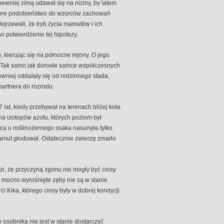
pewniej zimą udawał się na niziny, by latem
 spore podobieństwo do wzorców zachowań
rzewali, że tryb życia mamutów i ich
 potwierdzenie tej hipotezy.
, kierując się na północne rejony. O jego
 Tak samo jak dorosłe samce współczesnych
ewniej oddalały się od rodzinnego stada,
artnera do rozrodu.
lat, kiedy przebywał na terenach bliżej koła
 izotopów azotu, których poziom był
a u roślinożernego ssaka nasunęła tylko
amut głodował. Ostatecznie zwierzę zmarło
dzi, że przyczyną zgonu nie mogły być ciosy
t mocno wyrośnięte zęby nie są w stanie
 Kika, którego ciosy były w dobrej kondycji.
 osobnika nie jest w stanie dostarczyć