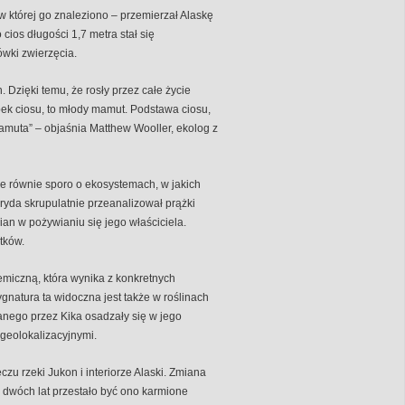
w której go znaleziono – przemierzał Alaskę
cios długości 1,7 metra stał się
wki zwierzęcia.
 Dzięki temu, że rosły przez całe życie
ek ciosu, to młody mamut. Podstawa ciosu,
amuta” – objaśnia Matthew Wooller, ekolog z
le równie sporo o ekosystemach, w jakich
ryda skrupulatnie przeanalizował prążki
n w pożywianiu się jego właściciela.
tków.
emiczną, która wynika z konkretnych
gnatura ta widoczna jest także w roślinach
nego przez Kika osadzały się w jego
geolokalizacyjnymi.
zu rzeki Jukon i interiorze Alaski. Zmiana
o dwóch lat przestało być ono karmione