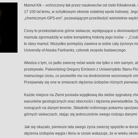
Mamut Kik – ochrzczony tak przez naukowców od rzeki Kikiakrorak, 
17 100 lat temu, w schyłkowym okresie ostatniej epoki lodowej. Jego 
„chemicznym GPS-em”, pozwalającym prześledzić wieloletnie wędró
Ciosy to przekształcone górne siekacze, występujące u słoniowatych.
mamuta zgromadziły w sobie kompletną historię jego losów. – „Czub
to stary mamut. Wszystko pomiędzy zawiera w sobie cały życiorys m
University of Alaska Fairbanks, członek zespołu badawczego.
Wiedza o tym, co jadło zwierzę mówi wiele nie tylko o nim samym, a
przebywało. Paleontolog Gregory Erickson z Uniwersytetu Stanu Flo
mamuciego ciosu, co pozwoliło mu na dostrzeżenie sezonowych zmia
Przejawiały się one w zmianach stężenia izotopów różnych pierwias
Każde miejsce na Ziemi posiada wyjątkową dla siebie sygnaturę ch
warunków geologicznych oraz obecności i stężenia pierwiastków. Sy
rosnących na danym terenie. Składniki roślinnego pokarmu spożywa
górnych siekaczach, stając się jednocześnie swego rodzaju danymi 
Jak się okazało, pierwsze lata swego życia zwierzę spędziło w dorzec
stężenia izotopów węgla i tlenu w ciosie wskazuje, że w wieku okoł