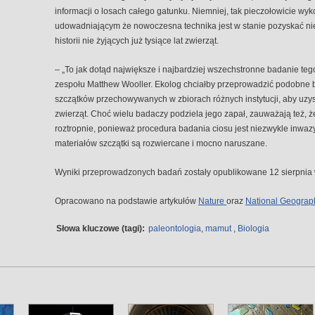
informacji o losach całego gatunku. Niemniej, tak pieczołowicie wy
udowadniającym że nowoczesna technika jest w stanie pozyskać ni
historii nie żyjących już tysiące lat zwierząt.
– „To jak dotąd największe i najbardziej wszechstronne badanie te
zespołu Matthew Wooller. Ekolog chciałby przeprowadzić podobne 
szczątków przechowywanych w zbiorach różnych instytucji, aby uzys
zwierząt. Choć wielu badaczy podziela jego zapał, zauważają też, 
roztropnie, ponieważ procedura badania ciosu jest niezwykle inwazy
materiałów szczątki są rozwiercane i mocno naruszane.
Wyniki przeprowadzonych badań zostały opublikowane 12 sierpnia
Opracowano na podstawie artykułów
Nature
oraz
National Geograp
Słowa kluczowe (tagi):
paleontologia
,
mamut
,
Biologia