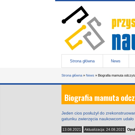
Przejdź do treści
Przystanek nauka
-
portal Uniwesytetu Śląskiego w 
Menu główne
Strona główna
News
Jesteś tutaj
Strona główna
»
News
»
Biografia mamuta odczyta
Biografia mamuta odcz
Jeden cios posłużył do zrekonstruowa
gatunku zwierzęcia naukowcom udało s
13.08.2021
Aktualizacja:
24.08.2021
Opub