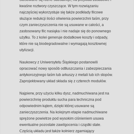
kwaśne roztwory czyszczące. W tym rozwiązaniu
najczęściej wykorzystuje się także podkłady filcowe
służące redukcji ilości oliwienia powierzchni taśm, przy
czym zanieczyszczenia nie są usuwane w całości, a
zastosowany filc nasiąka i nie nadaje się do ponownego
użytku. To z kolei generuje dodatkowe koszty i odpady,
które nie są biodegradowalne i wymagają kosztownej
utylizacji.
Naukowcy z Uniwersytetu Śląskiego postanowili
opracować nowy sposób odtłuszczania i zabezpieczania
antykorozyjnego taśm lub arkuszy z metali lub ich stopów.
Zaprojektowany układ składa się z czterech modułów.
Najpierw, przy użyciu kilku dysz, nadmuchiwana jest na
powierzchnię produktu sucha para techniczna pod
odpowiednim kątem, dzięki której usuwane są
zanieczyszczenia. Na kolejnym etapie nadmuchiwane
sprężone powietrze pod wysokim ciśnieniem usuwa
ewentualne pozostałe zawilgocenia i cząstki stałe.
Częścią układu jest także kołnierz zgarniający