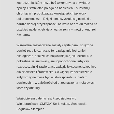
zabrudzenia, który może być wykonany na przykład z
żywicy. Ostatni etap polega na naniesieniu substancji
chroniących produkt przez korozją, takich jak wosk
polipropylenowy. – Dzięki temu uzyskuje się powłoki o
bardzo dobrej przyczepności, na które bez trudu można na
przykład naklejać etykiety i oznaczenia – mówi dr Andrzej
Swinarew.
W układzie zastosowane zostały czysta para i sprężone
powietrze, a to oznacza, że rozwiązanie jest tanie i
ekologiczne, a także, co najważniejsze, skuteczne. Nie
potrzebne są ani kwasy, ani ropopochodne farby czy
rozpuszczalniki zawierające związki toksyczne, szkodliwe
dla człowieka i środowiska. Co więcej, zabezpieczenie
antykorozyjne może być w łatwy sposób usunięte z
powierzchni, w zależności od przeznaczenia metalowych
taśm czy arkuszy.
Właścicielem patentu jest Przedsiębiorstwo
Wielobranżowe „OMEGA” Sp. j. Łukasz Sosnowski,
Bogusław Stempień.