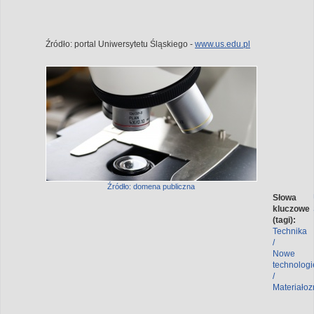
Źródło: portal Uniwersytetu Śląskiego -
www.us.edu.pl
Źródło: domena publiczna
Słowa
kluczowe
(tagi):
Technika
/
Nowe
technologi
/
Materiało