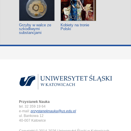
Grzyby w walce ze
Kobiety na tronie
szkodliwymi
Polski
substancjami
Przystanek Nauka
tel. 32 359 19 64
e-mail:
przystaneknauka@us.edu.pl
ul. Bankowa 12
40-007 Katowice
Copyright © 2014-2026 Uniwersytet Śląski w Katowicach.