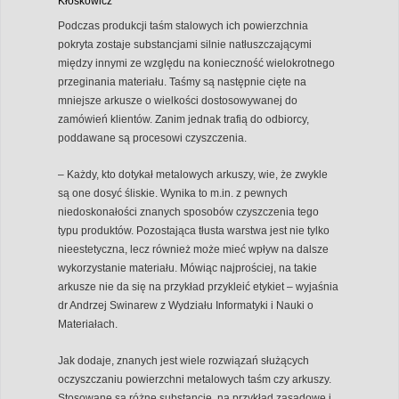
Kłoskowicz
Podczas produkcji taśm stalowych ich powierzchnia
pokryta zostaje substancjami silnie natłuszczającymi
między innymi ze względu na konieczność wielokrotnego
przeginania materiału. Taśmy są następnie cięte na
mniejsze arkusze o wielkości dostosowywanej do
zamówień klientów. Zanim jednak trafią do odbiorcy,
poddawane są procesowi czyszczenia.
– Każdy, kto dotykał metalowych arkuszy, wie, że zwykle
są one dosyć śliskie. Wynika to m.in. z pewnych
niedoskonałości znanych sposobów czyszczenia tego
typu produktów. Pozostająca tłusta warstwa jest nie tylko
nieestetyczna, lecz również może mieć wpływ na dalsze
wykorzystanie materiału. Mówiąc najprościej, na takie
arkusze nie da się na przykład przykleić etykiet – wyjaśnia
dr Andrzej Swinarew z Wydziału Informatyki i Nauki o
Materiałach.
Jak dodaje, znanych jest wiele rozwiązań służących
oczyszczaniu powierzchni metalowych taśm czy arkuszy.
Stosowane są różne substancje, na przykład zasadowe i