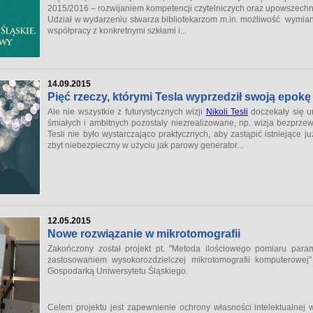
2015/2016 – rozwijaniem kompetencji czytelniczych oraz upowszechni
Udział w wydarzeniu stwarza bibliotekarzom m.in. możliwość wymia
współpracy z konkretnymi szkłami i...
14.09.2015
Pięć rzeczy, którymi Tesla wyprzedził swoją epokę
Ale nie wszystkie z futurystycznych wizji
Nikoli Tesli
doczekały się ur
śmiałych i ambitnych pozostały niezrealizowane, np. wizja bezprzew
Tesli nie było wystarczająco praktycznych, aby zastąpić istniejące j
zbyt niebezpieczny w użyciu jak parowy generator...
12.05.2015
Nowe rozwiązanie w mikrotomografii
Zakończony został projekt pt. "Metoda ilościowego pomiaru param
zastosowaniem wysokorozdzielczej mikrotomografii komputerowe
Gospodarką Uniwersytetu Śląskiego.
Celem projektu jest zapewnienie ochrony własności intelektualnej