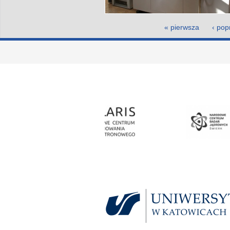
Strony
« pierwsza
‹ pop