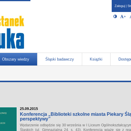
Zaloguj
|
St
Opcje 
Włącz/W
+
Po
javascr
storage
Katowicach
Obszary wiedzy
Śląski badawczy
Książki
Dostęp
25.09.2015
Konferencja „Biblioteki szkolne miasta Piekary Śl
perspektywy”
Wydarzenie odbędzie się 30 września w I Liceum Ogólnokształcącym 
Śląskich (ul. Gimnazjalna 24, s. 43). Konferencja wiąże się z rea