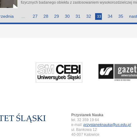
fizycznych badanego obiektu z zastosowaniem wysokorozdzielczej mik
rzednia
27
28
29
30
31
32
34
35
nas
…
33
Przystanek Nauka
tel. 32 359 19 64
e-mail:
przystaneknauka@us.edu.pl
ul. Bankowa 12
40-007 Katowice