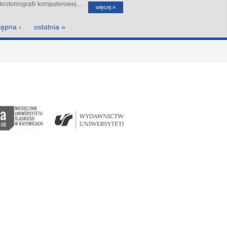
rotomografii komputerowej....
więcej »
tępna ›
ostatnia »