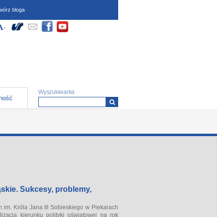
wórz bloga
dostępności (wymagają
Społeczności
yłącz Wysoki kontrast
większ czcionkę
-
Zmniejsz czcionkę
ipt oraz obsługi local
)
Formularz wyszukiwania
Wyszukiwarka
ność
ąskie. Sukcesy, problemy,
im. Króla Jana III Sobieskiego w Piekarach
lizacją kierunku polityki oświatowej na rok