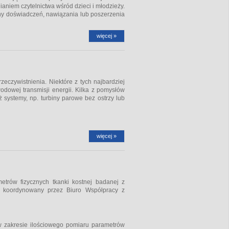
aniem czytelnictwa wśród dzieci i młodzieży.
ny doświadczeń, nawiązania lub poszerzenia
więcej »
zeczywistnienia. Niektóre z tych najbardziej
odowej transmisji energii. Kilka z pomysłów
uż systemy, np. turbiny parowe bez ostrzy lub
więcej »
etrów fizycznych tkanki kostnej badanej z
j" koordynowany przez Biuro Współpracy z
 w zakresie ilościowego pomiaru parametrów