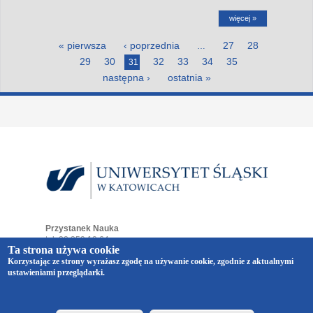
więcej »
Strony
« pierwsza
‹ poprzednia
27
28
…
29
30
32
33
34
35
31
następna ›
ostatnia »
Przystanek Nauka
tel. 32 359 19 64
Ta strona używa cookie
e-mail:
przystaneknauka@us.edu.pl
Korzystając ze strony wyrażasz zgodę na używanie cookie, zgodnie z aktualnymi
ul. Bankowa 12
ustawieniami przeglądarki.
40-007 Katowice
Copyright © 2014-2026 Uniwersytet Śląski w Katowicach.
Wszelkie prawa zastrzeżone.
realizacja
Vermont