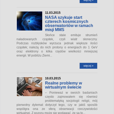
11.03.2015
NASA szykuje start
czterech kosmicznych
obserwatoriów w ramach
misji MMS
Słońce stale emituje strumień
naładowanych cząstek, czyli wiatr słoneczny.
Podczas rozbłysków wyrzuca jednak większe ilości
cząstek; należą do nich protony o energiach do 1 GeV
oraz elektrony o kilka rzędów wielkości mniejszej
energii. W pobliżu Ziemi...
więcej »
10.03.2015
Realne problemy w
wirtualnym świecie
– Ponieważ w swoich badaniach
często zajmowałem się również
problematyką socjologii religii, mój
pierwotny dylemat dotyczył tego, czy w jakiś sposób
współgra ona ze sferą obserwacji rzeczywistości
wirtualnej. Z pozoru może się wydawać, że są to...