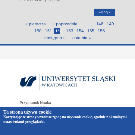
więcej »
Strony
« pierwsza
‹ poprzednia
148
149
…
150
151
153
154
155
156
152
następna ›
ostatnia »
Przystanek Nauka
tel. 32 359 19 64
Ta strona używa cookie
e-mail:
przystaneknauka@us.edu.pl
Korzystając ze strony wyrażasz zgodę na używanie cookie, zgodnie z aktualnymi
ul. Bankowa 12
ustawieniami przeglądarki.
40-007 Katowice
Copyright © 2014-2026 Uniwersytet Śląski w Katowicach.