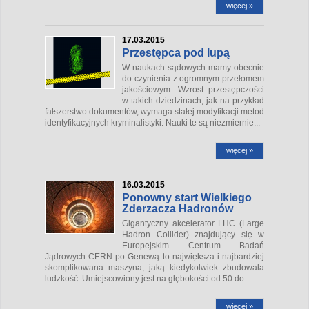
więcej »
17.03.2015
Przestępca pod lupą
W naukach sądowych mamy obecnie
do czynienia z ogromnym przełomem
jakościowym. Wzrost przestępczości
w takich dziedzinach, jak na przykład
fałszerstwo dokumentów, wymaga stałej modyfikacji metod
identyfikacyjnych kryminalistyki. Nauki te są niezmiernie...
więcej »
16.03.2015
Ponowny start Wielkiego
Zderzacza Hadronów
Gigantyczny akcelerator LHC (Large
Hadron Collider) znajdujący się w
Europejskim Centrum Badań
Jądrowych CERN po Genewą to największa i najbardziej
skomplikowana maszyna, jaką kiedykolwiek zbudowała
ludzkość. Umiejscowiony jest na głębokości od 50 do...
więcej »