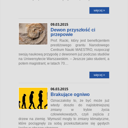
więcej »
09.03.2015
Dewon przyszłość ci
przepowie
Prof. Racki, który jest beneficjentem
prestiżowego grantu Narodowego
Centrum Nauki MAESTRO, rozpoczął
swoją naukową przygodę z dewonem już podczas studiów
na Uniwersytecie Warszawskim. – Jeszcze jako student, a
potem magistrant, w latach 70....
więcej »
06.03.2015
Brakujące ogniwo
Oznaczałoby to, że być może już
wtedy doszło do najistotniejszej
zmiany w trybie życia
człowiekowatych, czyli zejścia z
drzew na ziemię. Wymusić mogły to zmiany klimatyczne,
które pociągnęły za sobą przekształcanie się gęstych
lasów w obszary stepowe....