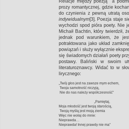
Relacje między poezją a podmi
prozy romantycznej, gdzie kochan
do czynienia z pewną utratą oso
indywidualnym
[3]. Poezja staje 
wychodzi spod pióra poety. Nie j
Michaił Bachtin, który twierdził
jednak pod warunkiem, że jes
potraktowana jako układ zamknię
powiązań i służy wyłącznie ekspre
się świadomych działań poety prz
postawy. Baliński w swoim ut
literaturoznawcy. Widać to w s
lirycznego:
„Twój głos jest na zawsze mym echem,
Twoja samotność niczyją,
Nie do nas należy współczesność”
„Pamiętaj,
Moja młodość jest twoją starością,
Twoją myślą jest moją ziemia
Więc nie wołaj do mnie:
Nieprawda…
Nieprawda! Innej prawdy nie ma”