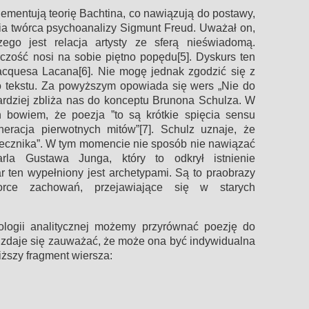
dementują teorię Bachtina, co nawiązują do postawy,
ia twórca psychoanalizy Sigmunt Freud. Uważał on,
ego jest relacja artysty ze sferą nieświadomą.
rczość nosi na sobie piętno popędu[5]. Dyskurs ten
Jacquesa Lacana[6]. Nie mogę jednak zgodzić się z
go tekstu. Za powyższym opowiada się wers „Nie do
ardziej zbliża nas do konceptu Brunona Schulza. W
 bowiem, że poezja ”to są krótkie spięcia sensu
eracja pierwotnych mitów”[7]. Schulz uznaje, że
tecznika”. W tym momencie nie sposób nie nawiązać
arla Gustawa Junga, który to odkrył istnienie
 ten wypełniony jest archetypami. Są to praobrazy
zorce zachowań, przejawiające się w starych
hologii analitycznej możemy przyrównać poezję do
 zdaje się zauważać, że może ona być indywidualna
iższy fragment wiersza: