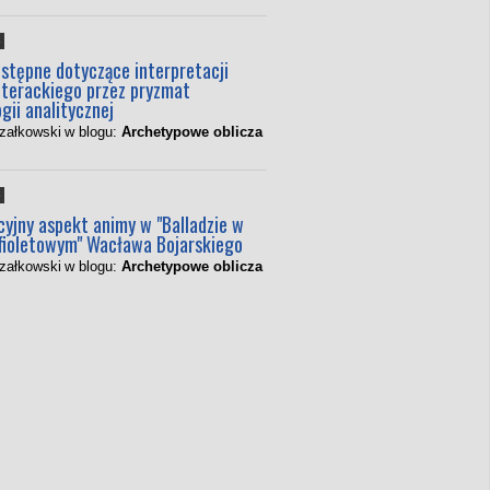
5
stępne dotyczące interpretacji
literackiego przez pryzmat
gii analitycznej
rzałkowski
w blogu:
Archetypowe oblicza
5
cyjny aspekt animy w "Balladzie w
 fioletowym" Wacława Bojarskiego
rzałkowski
w blogu:
Archetypowe oblicza