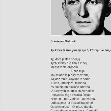
Stanisław Baliński
Ty która jesteś poezją tych, którzy nie znaj
Ty, która jesteś poezją
Tych, którzy nie znają innej,
Mijasz mnie czasem…
Czas mija…
Jak młodość pieści rodzinnej.
Mijasz mnie, zawsze ta sama,
Cicha, tamtejsza, miniona,
W suknię przeszłości ubrana
Z dawnych wileńskich żurnalów.
Pojawiasz się na stacja świata,
Nikomu – prócz mnie – nieznana,
Lub stajesz na pustym balkonie
Obcych miast… O, muzo daleka!
Chce odbiec, a ty wołasz: „Czekaj!”