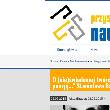
Przejdź do treści
Przystanek nauka
-
portal Uniwesytetu Śląskiego w 
Menu główne
Strona główna
News
Jesteś tutaj
Strona główna
»
Blogi naukowe
»
Archetypowe obli
O (nie)świadomej twórc
poezją…" Stanisława Ba
02.05.2015
Aktualizacja:
02.05.2015
•