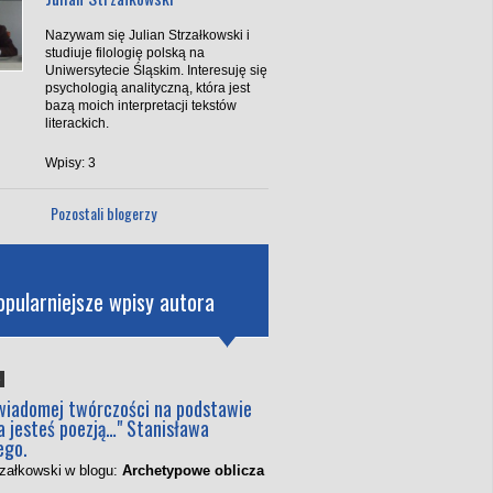
Nazywam się Julian Strzałkowski i
studiuje filologię polską na
Uniwersytecie Śląskim. Interesuję się
psychologią analityczną, która jest
bazą moich interpretacji tekstów
literackich.
Wpisy: 3
Pozostali blogerzy
opularniejsze wpisy autora
5
świadomej twórczości na podstawie
a jesteś poezją…" Stanisława
ego.
rzałkowski
w blogu:
Archetypowe oblicza