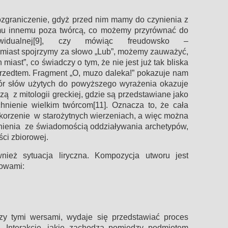
zgraniczenie, gdyż przed nim mamy do czynienia z
komu innemu poza twórcą, co możemy przyrównać do
ywidualnej[9], czy mówiąc freudowsko –
omiast spojrzymy za słowo „Lub”, możemy zauważyć,
 miast”, co świadczy o tym, że nie jest już tak bliska
przedtem. Fragment „O, muzo daleka!” pokazuje nam
bór słów użytych do powyższego wyrażenia okazuje
ą z mitologii greckiej, gdzie są przedstawiane jako
chnienie wielkim twórcom[11]. Oznacza to, że cała
 korzenie w starożytnych wierzeniach, a więc można
ynienia ze świadomością oddziaływania archetypów,
ci zbiorowej.
nież sytuacja liryczna. Kompozycja utworu jest
łowami:
zy tymi wersami, wydaje się przedstawiać proces
 Interakcje, jakie zachodzą pomiędzy podmiotem