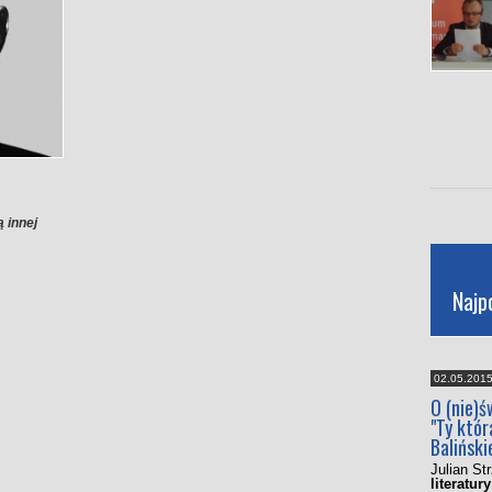
ą innej
Najp
02.05.201
O (nie)
"Ty któr
Baliński
Julian St
literatury