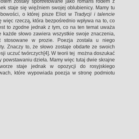
otem zostały sportretowane jako romans rodem z
ek staje się więźniem swojej oblubienicy. Mamy tu
bowości, o której pisze Eliot w
Tradycji i talencie
się więc rzeczą, która bezpośrednio wpływa na to, co
est to zgodne jednak z tym, co na ten temat uważa
, że każde słowo zawiera wszystkie swoje znaczenia,
t stosowane w prozie. Poezja została u niego
ty. Znaczy to, że słowo zostaje obdarte ze swoich
sji uczuć twórczych[4]. W teorii tej można doszukać
y powstawaniu dzieła. Mamy więc tutaj dwie skrajne
worze staje jednak w opozycji do rosyjskiego
łowach, które wypowiada poezja w stronę podmiotu