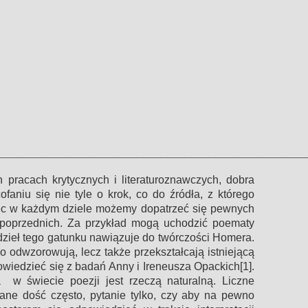
________________________________________________________________
pracach krytycznych i literaturoznawczych, dobra
ofaniu się nie tyle o krok, co do źródła, z którego
ęc w każdym dziele możemy dopatrzeć się pewnych
poprzednich. Za przykład mogą uchodzić poematy
 dzieł tego gatunku nawiązuje do twórczości Homera.
lko odwzorowują, lecz także przekształcają istniejącą
iedzieć się z badań Anny i Ireneusza Opackich[1].
w świecie poezji jest rzeczą naturalną. Liczne
ane dość często, pytanie tylko, czy aby na pewno