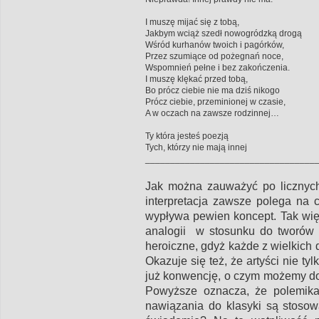
I muszę mijać się z tobą,
Jakbym wciąż szedł nowogródzką drogą
Wśród kurhanów twoich i pagórków,
Przez szumiące od pożegnań noce,
Wspomnień pełne i bez zakończenia.
I muszę klękać przed tobą,
Bo prócz ciebie nie ma dziś nikogo
Prócz ciebie, przeminionej w czasie,
A w oczach na zawsze rodzinnej…
Ty która jesteś poezją
Tych, którzy nie mają innej
__________________________________
Jak można zauważyć po licznych 
interpretacja zawsze polega na c
wypływa pewien koncept. Tak wi
analogii w stosunku do tworów 
heroiczne, gdyż każde z wielkich
Okazuje się też, że artyści nie ty
już konwencję, o czym możemy dow
Powyższe oznacza, że polemika 
nawiązania do klasyki są stosow