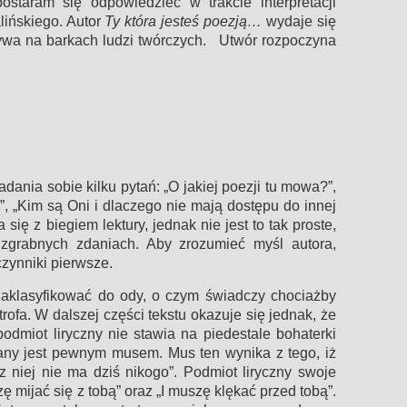
staram się odpowiedzieć w trakcie interpretacji
lińskiego. Autor
Ty która jesteś poezją…
wydaje się
ywa na barkach ludzi twórczych. Utwór rozpoczyna
ania sobie kilku pytań: „O jakiej poezji tu mowa?”,
”, „Kim są Oni i dlaczego nie mają dostępu do innej
 się z biegiem lektury, jednak nie jest to tak proste,
zgrabnych zdaniach. Aby zrozumieć myśl autora,
czynniki pierwsze.
klasyfikować do ody, o czym świadczy chociażby
rofa. W dalszej części tekstu okazuje się jednak, że
odmiot liryczny nie stawia na piedestale bohaterki
any jest pewnym musem. Mus ten wynika z tego, iż
cz niej nie ma dziś nikogo”. Podmiot liryczny swoje
ę mijać się z tobą” oraz „I muszę klękać przed tobą”.