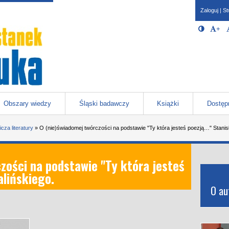
Zaloguj
|
St
Opcje 
Włącz/W
+
Po
javascr
storage
Katowicach
Obszary wiedzy
Śląski badawczy
Książki
Dostęp
cza literatury
»
O (nie)świadomej twórczości na podstawie "Ty która jesteś poezją…" Stanis
zości na podstawie "Ty która jesteś
lińskiego.
O au