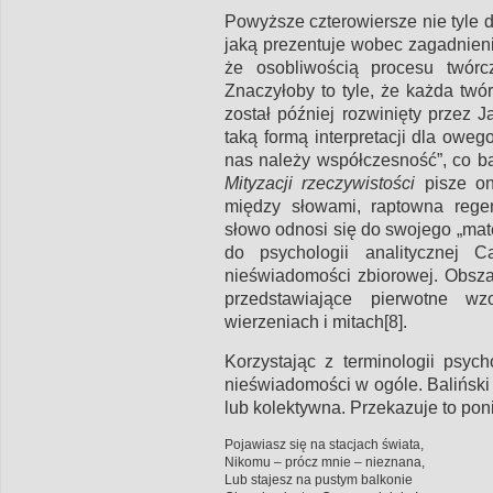
Powyższe czterowiersze nie tyle 
jaką prezentuje wobec zagadnien
że osobliwością procesu twórcz
Znaczyłoby to tyle, że każda twó
został później rozwinięty przez 
taką formą interpretacji dla owe
nas należy współczesność”, co b
Mityzacji rzeczywistości
pisze on
między słowami, raptowna regen
słowo odnosi się do swojego „ma
do psychologii analitycznej C
nieświadomości zbiorowej. Obszar
przedstawiające pierwotne w
wierzeniach i mitach[8].
Korzystając z terminologii psyc
nieświadomości w ogóle. Baliński
lub kolektywna. Przekazuje to pon
Pojawiasz się na stacjach świata,
Nikomu – prócz mnie – nieznana,
Lub stajesz na pustym balkonie