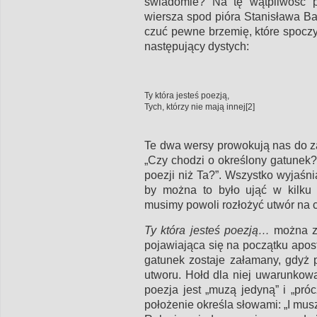
świadomie? Na tę wątpliwość po
wiersza spod pióra Stanisława Ba
czuć pewne brzemię, które spocz
następujący dystych:
Ty która jesteś poezją,
Tych, którzy nie mają innej[2]
Te dwa wersy prowokują nas do zad
„Czy chodzi o określony gatunek?
poezji niż Ta?”. Wszystko wyjaśnia
by można to było ująć w kilku 
musimy powoli rozłożyć utwór na 
Ty która jesteś poezją…
można za
pojawiająca się na początku apost
gatunek zostaje załamany, gdyż p
utworu. Hołd dla niej uwarunkow
poezja jest „muzą jedyną” i „pró
położenie określa słowami: „I musz