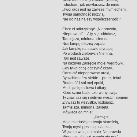
I słucham, jak powtarzasz do mnie:
„Twój głos jest na zawsze mym echem,
Twoja samotność niczyją,
Nie do nas należy współczesność.”
Chcę ci odkrzyknąć: „Nieprawda,
Nieprawda!”… A ty się oddalasz,
Tamtejsza, miniona, ciemna.
Noc lampę uliczną zapala,
Jak lampkę na tratwie płynącej
Po wodach zielonych Niemna.
I tak jest zawsze.
Na każdym Zakręcie mojej wędrówki,
Gdy tylko chcę odczynić czary,
Odrzucić niepoprawne uroki,
By wchłonąć w siebie – precz, lęku! –
Realność i sól mej epoki,
Modląc się o słowa i ofiary,
Które sznur biało-czerwony owija,
Ty zjawiasz się i jednym westchnieniem
Zrywasz to wszystko, rozbijasz,
Tamtejsza, miniona, zaklęta,
Mówiąca do mnie:
„Pamiętaj,
Moja młodość jest twoja starością,
Twoją myślą jest moja ziemia,
Więc nie wołaj do mnie: Nieprawda…
Nieprawda! Innej prawdy nie ma.”