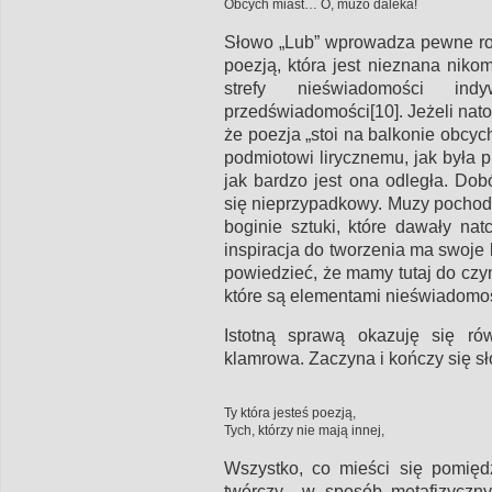
Obcych miast… O, muzo daleka!
Słowo „Lub” wprowadza pewne ro
poezją, która jest nieznana ni
strefy nieświadomości ind
przedświadomości[10]. Jeżeli nat
że poezja „stoi na balkonie obcych
podmiotowi lirycznemu, jak była 
jak bardzo jest ona odległa. Do
się nieprzypadkowy. Muzy pochodz
boginie sztuki, które dawały nat
inspiracja do tworzenia ma swoje
powiedzieć, że mamy tutaj do cz
które są elementami nieświadomoś
Istotną sprawą okazuję się rów
klamrowa. Zaczyna i kończy się s
Ty która jesteś poezją,
Tych, którzy nie mają innej,
Wszystko, co mieści się pomięd
twórczy w sposób metafizyczny.