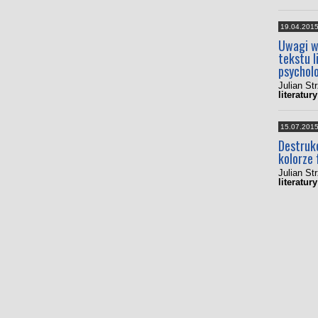
19.04.201
Uwagi w
tekstu 
psycholo
Julian St
literatury
15.07.201
Destruk
kolorze
Julian St
literatury