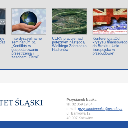
zje
Interdyscyplinarne
CERN pracuje nad
Konferencja „Od
daż
seminarium pt.
potężnym następcą
kryzysu finansowego
„Konflikty w
Wielkiego Zderzacza
do Brexitu. Unia
gospodarowaniu
Hadronów
Europejska w
przestrzenią i
przebudowie”
zasobami Ziemi”
Przystanek Nauka
tel. 32 359 19 64
e-mail:
przystaneknauka@us.edu.pl
ul. Bankowa 12
40-007 Katowice