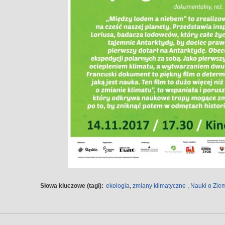
Słowa kluczowe (tagi):
ekologia
,
zmiany klimatyczne
,
Nauki o Zie