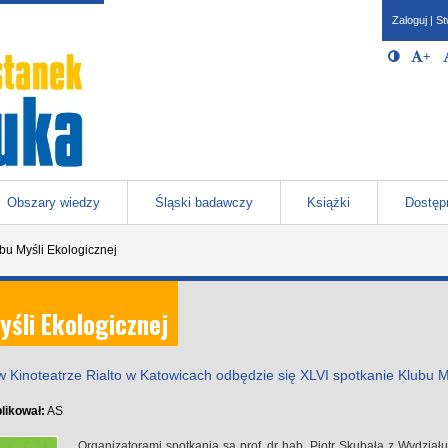
Zaloguj
|
St
Opcje 
Włącz/W
+
Po
javascr
storage
Katowicach
Obszary wiedzy
Śląski badawczy
Książki
Dostęp
bu Myśli Ekologicznej
yśli Ekologicznej
w Kinoteatrze Rialto w Katowicach odbędzie się XLVI spotkanie Klubu M
likował:
AS
Organizatorami spotkania są prof. dr hab. Piotr Skubała z Wydział