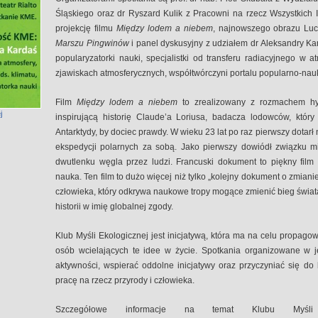
Śląskiego oraz dr Ryszard Kulik z Pracowni na rzecz Wszystkich
projekcję filmu
Między lodem a niebem
, najnowszego obrazu Lu
Marszu Pingwinów
i panel dyskusyjny z udziałem dr Aleksandry Karda
popularyzatorki nauki, specjalistki od transferu radiacyjnego w
zjawiskach atmosferycznych, współtwórczyni portalu popularno-nau
Film
Między lodem a niebem
to zrealizowany z rozmachem hy
j
inspirującą historię Claude’a Loriusa, badacza lodowców, który
Antarktydy, by dociec prawdy. W wieku 23 lat po raz pierwszy dotarł
ekspedycji polarnych za sobą. Jako pierwszy dowiódł związku m
dwutlenku węgla przez ludzi. Francuski dokument to piękny film o 
nauka. Ten film to dużo więcej niż tylko „kolejny dokument o zmianie
człowieka, który odkrywa naukowe tropy mogące zmienić bieg świata
historii w imię globalnej zgody.
Klub Myśli Ekologicznej jest inicjatywą, która ma na celu propago
osób wcielających te idee w życie. Spotkania organizowane w 
aktywności, wspierać oddolne inicjatywy oraz przyczyniać się d
pracę na rzecz przyrody i człowieka.
Szczegółowe informacje na temat Klubu Myśl