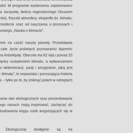
 Istot. W programie wydarzenia zaplanowano
ca Jacqueta, twórcy nagrodzonego Oscarem
ś, fizyczki atmosfery, ekspertki ds. klimatu,
 atmosferze oraz od nauczania o procesach i
kowego „Nauka o klimacie”.
mn na cześć naszej planety. Przedstawia
 całe życie poświęcił poznawaniu tajemnic
 na Antarktydę. Obecnie ma 82 lata i ponad 20
iędzy ociepleniem klimatu, a wytwarzaniem
determinacji, pasji i przygodzie, jaką jest
 klimatu”, to wspaniała i poruszająca historia
 – tylko po to, by zniknąć potem w odmętach
wanie idei ekologicznych oraz prezentowanie
jego ramach mają inspirować, zachęcać do
o budowania kręgu osób angażujących się w
i Ekologicznej dostępne są na