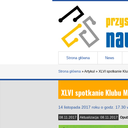
Przejdź do treści
Przystanek nauka
-
portal Uniwesytetu Śląskiego w 
Menu główne
Strona główna
News
Strona główna
»
Artykul
»
XLVI spotkanie Klu
XLVI spotkanie Klubu M
14 listopada 2017 roku o godz. 17.30 
08.11.2017
Aktualizacja:
08.11.2017
Opub