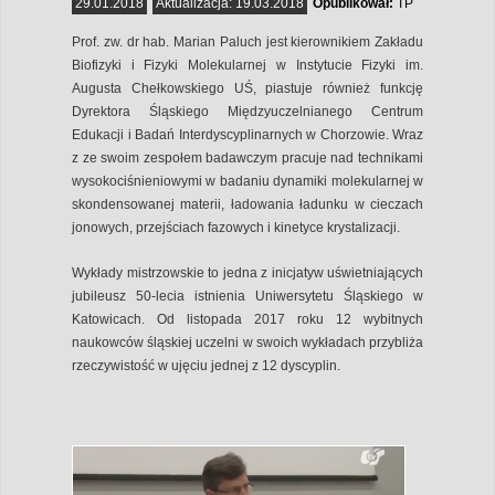
29.01.2018
Aktualizacja:
19.03.2018
Opublikował:
TP
Prof. zw. dr hab. Marian Paluch jest kierownikiem Zakładu
Biofizyki i Fizyki Molekularnej w Instytucie Fizyki im.
Augusta Chełkowskiego UŚ, piastuje również funkcję
Dyrektora Śląskiego Międzyuczelnianego Centrum
Edukacji i Badań Interdyscyplinarnych w Chorzowie. Wraz
z ze swoim zespołem badawczym pracuje nad technikami
wysokociśnieniowymi w badaniu dynamiki molekularnej w
skondensowanej materii, ładowania ładunku w cieczach
jonowych, przejściach fazowych i kinetyce krystalizacji.
Wykłady mistrzowskie to jedna z inicjatyw uświetniających
jubileusz 50-lecia istnienia Uniwersytetu Śląskiego w
Katowicach. Od listopada 2017 roku 12 wybitnych
naukowców śląskiej uczelni w swoich wykładach przybliża
rzeczywistość w ujęciu jednej z 12 dyscyplin.