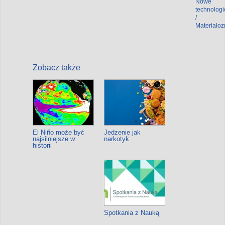
Nowe
technologi
/
Materiało
Zobacz także
El Niño może być
Jedzenie jak
najsilniejsze w
narkotyk
historii
Spotkania z Nauką