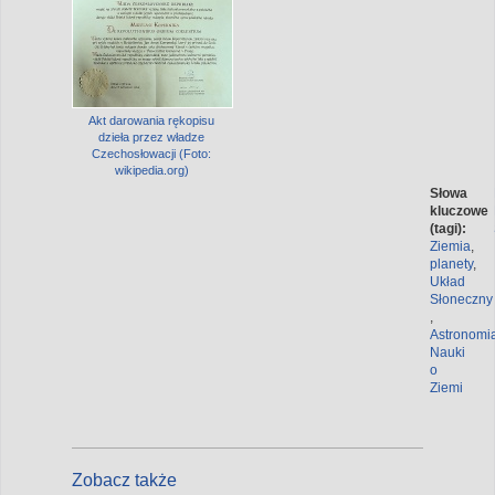
Akt darowania rękopisu
dzieła przez władze
Czechosłowacji (Foto:
wikipedia.org)
Słowa
kluczowe
(tagi):
Ziemia
,
planety
,
Układ
Słoneczny
,
Astronomi
Nauki
o
Ziemi
Zobacz także