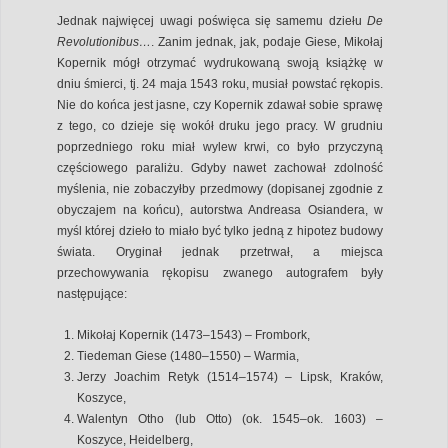
Jednak najwięcej uwagi poświęca się samemu dziełu
De
Revolutionibus…
. Zanim jednak, jak, podaje Giese, Mikołaj
Kopernik mógł otrzymać wydrukowaną swoją książkę w
dniu śmierci, tj. 24 maja 1543 roku, musiał powstać rękopis.
Nie do końca jest jasne, czy Kopernik zdawał sobie sprawę
z tego, co dzieje się wokół druku jego pracy. W grudniu
poprzedniego roku miał wylew krwi, co było przyczyną
częściowego paraliżu. Gdyby nawet zachował zdolność
myślenia, nie zobaczyłby przedmowy (dopisanej zgodnie z
obyczajem na końcu), autorstwa Andreasa Osiandera, w
myśl której dzieło to miało być tylko jedną z hipotez budowy
świata. Oryginał jednak przetrwał, a miejsca
przechowywania rękopisu zwanego autografem były
następujące:
Mikołaj Kopernik (1473–1543) – Frombork,
Tiedeman Giese (1480–1550) – Warmia,
Jerzy Joachim Retyk (1514–1574) – Lipsk, Kraków,
Koszyce,
Walentyn Otho (lub Otto) (ok. 1545–ok. 1603) –
Koszyce, Heidelberg,