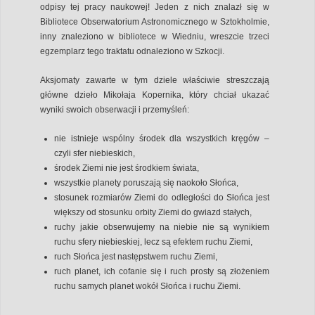
odpisy tej pracy naukowej! Jeden z nich znalazł się w
Bibliotece Obserwatorium Astronomicznego w Sztokholmie,
inny znaleziono w bibliotece w Wiedniu, wreszcie trzeci
egzemplarz tego traktatu odnaleziono w Szkocji.
Aksjomaty zawarte w tym dziele właściwie streszczają
główne dzieło Mikołaja Kopernika, który chciał ukazać
wyniki swoich obserwacji i przemyśleń:
nie istnieje wspólny środek dla wszystkich kręgów –
czyli sfer niebieskich,
środek Ziemi nie jest środkiem świata,
wszystkie planety poruszają się naokoło Słońca,
stosunek rozmiarów Ziemi do odległości do Słońca jest
większy od stosunku orbity Ziemi do gwiazd stałych,
ruchy jakie obserwujemy na niebie nie są wynikiem
ruchu sfery niebieskiej, lecz są efektem ruchu Ziemi,
ruch Słońca jest następstwem ruchu Ziemi,
ruch planet, ich cofanie się i ruch prosty są złożeniem
ruchu samych planet wokół Słońca i ruchu Ziemi.