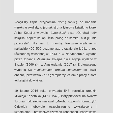
Powyższy zapis przypomina trochę tablicę do badania
wzroku u okulisty, to jednak strona tytułowa książki, o której
Arthur Koestler w swoich
Lunatykach
pisał: „Od chwili gdy
książka Kopernika opuściła prasę drukarską, nikt jej nie
przeczytał”. Nie jest to prawdą. Pierwsze wydanie w
nakładzie 400–500 egzemplarzy ukazało się krótko przed
równonocą wiosenną w 1543 r. w Norymberdze wydane
przez Johanna Peteriusa. Kolejne dwie edycje wydano w
Bazylei (1566 r.) i w Amsterdamie (1617 r.). Z pierwszego
wydania
De revolutionibus orbium coelestium
do chwili
obecnej przetrwało 277 egzemplarzy. Zatem o pracy autora
tej książki słów kilka.
19 lutego 2016 roku przypada 543. rocznica urodzin
Mikołaja Kopernika (1473–1543), który przyszedł na świat w
Toruniu i tak siebie nazywał: „Mikołaj Kopernik Toruńczyk”.
Człowiek niebywale wszechstronnie wykształcony i
uzdolniony – prawdziwy człowiek renesansu. Początkowo