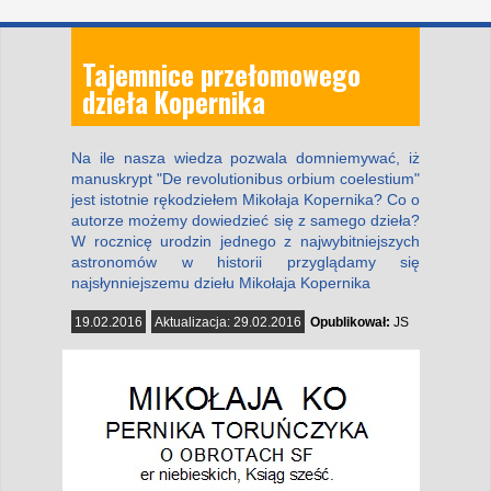
Tajemnice przełomowego
dzieła Kopernika
Na ile nasza wiedza pozwala domniemywać, iż
manuskrypt "De revolutionibus orbium coelestium"
jest istotnie rękodziełem Mikołaja Kopernika? Co o
autorze możemy dowiedzieć się z samego dzieła?
W rocznicę urodzin jednego z najwybitniejszych
astronomów w historii przyglądamy się
najsłynniejszemu dziełu Mikołaja Kopernika
19.02.2016
Aktualizacja:
29.02.2016
Opublikował:
JS