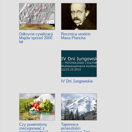
Odkrycie cywilizacji
Rocznica urodzin
Majów sprzed 2000
Maxa Plancka
lat
IV Dni Jungowskie
Czy powinniśmy
Tajemnice
zrezygnować z
przeszłości