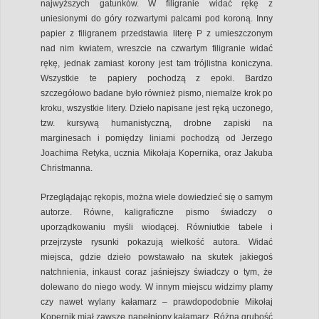
najwyższych gatunków. W filigranie widać rękę z
uniesionymi do góry rozwartymi palcami pod koroną. Inny
papier z filigranem przedstawia literę P z umieszczonym
nad nim kwiatem, wreszcie na czwartym filigranie widać
rękę, jednak zamiast korony jest tam trójlistna koniczyna.
Wszystkie te papiery pochodzą z epoki. Bardzo
szczegółowo badane było również pismo, niemalże krok po
kroku, wszystkie litery. Dzieło napisane jest ręką uczonego,
tzw. kursywą humanistyczną, drobne zapiski na
marginesach i pomiędzy liniami pochodzą od Jerzego
Joachima Retyka, ucznia Mikołaja Kopernika, oraz Jakuba
Christmanna.
Przeglądając rękopis, można wiele dowiedzieć się o samym
autorze. Równe, kaligraficzne pismo świadczy o
uporządkowaniu myśli wiodącej. Równiutkie tabele i
przejrzyste rysunki pokazują wielkość autora. Widać
miejsca, gdzie dzieło powstawało na skutek jakiegoś
natchnienia, inkaust coraz jaśniejszy świadczy o tym, że
dolewano do niego wody. W innym miejscu widzimy plamy
czy nawet wylany kałamarz – prawdopodobnie Mikołaj
Kopernik miał zawsze napełniony kałamarz. Różna grubość