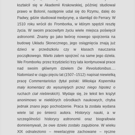
kształcił się w Akademii Krakowskiej, później studiował
prawo w Bolonii, następnie udał się do Rzymu, dalej do
Padwy, gdzie studiował medycynę, a stamtąd do Ferrary. W
1510 roku wrócił do Fromborka, w którym spędził resztę
życia. W swoim pracowitym życiu wiele miejsca poświęcił
astronomii. Znamy go jako twórcę nowego spojrzenia na
budowę Układu Słonecznego, jego osiągnięcia znają już
dzieci w przedszkolu czy w klasach nauczania
początkowego. Warto zatem spojrzeć na same jego dzieła.
We Fromborku przez trzydzieści trzy lata kontynuował prace
nad swoim głównym dziełem
De Revolutionibus…
.
Natomiast w ciągu pięciu lat (1507–1512) napisał niewielką
pracę
Commentariolus
(tytuł polski:
Mikołaja Kopernika
mały komentarz do wysuniętych przez niego hipotez o
ruchach ciał niebieskich
). Wydaje się, że tekst ten krążył
anonimowo w niektórych ośrodkach naukowych, chyba
jednak znano jego pochodzenie. Praca ta została wydana
wiele lat po śmierci autora. Historycy nauki, a w
szczególności historycy astronomii oraz biografowie
domniemywali, że owe dzieło zostało zagubione. W wieku
XIX odnaleziono – rewelacyjnie zachowane – ręczne