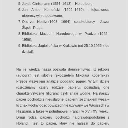
Jakub Christmann (1554–1613) – Heidelberg,
Jan Amos Komeński (1592–1670), miejscowości
nieprecyzyjnie podawane,
Otto von Nositz (1608– 1664) i spadkobiercy – Jawor
Śląski, Praga,
Biblioteka Muzeum Narodowego w Pradze (1945–
1956),
Biblioteka Jagiellońska w Krakowie (od 25.10.1956 r. do
dzisiaj).
Na ile wiedza nasza pozwala domniemywać, iż rękopis
(autograf) jest istotnie rękodziełem Mikołaja Kopernika?
Przede wszystkim analizie poddano papier. W tym dziele
rozróżniamy cztery rodzaje papieru, posiadają one
charakterystyczne filigrany, czyli znaki wodne. Najstarszy
papier pochodzi z nieustalonej papierni ze znakiem węża –
to znak wodny dość powszechnie używany we Włoszech i w
Hiszpanii, a także w południowej Francji w XV i XVI wieku.
Drugi rodzaj papieru pochodzi najprawdopodobniej z
Holandii, jest to papier, który nie należał do papieru