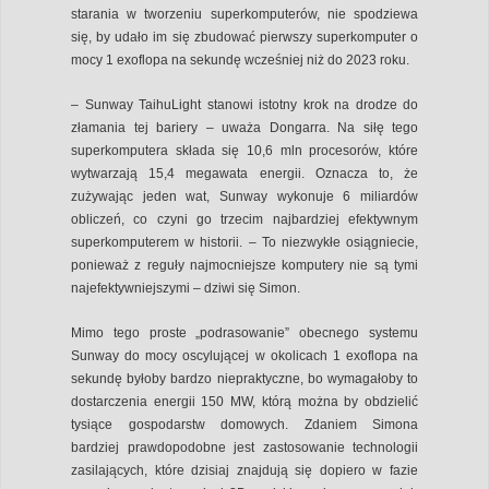
starania w tworzeniu superkomputerów, nie spodziewa
się, by udało im się zbudować pierwszy superkomputer o
mocy 1 exoflopa na sekundę wcześniej niż do 2023 roku.
– Sunway TaihuLight stanowi istotny krok na drodze do
złamania tej bariery – uważa Dongarra. Na siłę tego
superkomputera składa się 10,6 mln procesorów, które
wytwarzają 15,4 megawata energii. Oznacza to, że
zużywając jeden wat, Sunway wykonuje 6 miliardów
obliczeń, co czyni go trzecim najbardziej efektywnym
superkomputerem w historii. – To niezwykłe osiągniecie,
ponieważ z reguły najmocniejsze komputery nie są tymi
najefektywniejszymi – dziwi się Simon.
Mimo tego proste „podrasowanie” obecnego systemu
Sunway do mocy oscylującej w okolicach 1 exoflopa na
sekundę byłoby bardzo niepraktyczne, bo wymagałoby to
dostarczenia energii 150 MW, którą można by obdzielić
tysiące gospodarstw domowych. Zdaniem Simona
bardziej prawdopodobne jest zastosowanie technologii
zasilających, które dzisiaj znajdują się dopiero w fazie