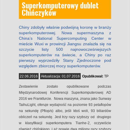
Superkomputerowy dublet
Chińczyków
Chiny zdobyły właśnie podwójną koronę w branży
superkomputerowej. Nowa supermaszyna z
China’s National Supercomputing Center w
mieście Wuxi w prowincji Jiangsu znalazła się na
szczycie listy 500 najnowocześniejszych
superkomputerów na świecie, a Chiny po raz
pierwszy wyprzedziły Stany Zjednoczone pod
względem zbiorczej mocy superkomputerów.
22.06.2016
Aktualizacja:
01.07.2016
Opublikował:
TP
Zestawienie zostało opublikowane podczas
Międzynarodowej Konferencji Superkomputerowej AD
2016 we Frankfurcie. Nowa maszyna, znana jako Sunway
TaihuLight, oferuje wydajność na poziomie 93 petaflopów
na sekundę (Pflop/s) albo, jeśli ktoś woli, 93 biliardów
obliczeń na sekundę. Jest trzy razy szybszy od drugiego
w klasyfikacji superkomputera Tianhe-2, oczywiście
również chińskiego, i aż prawie dwa miliony razy szybszy