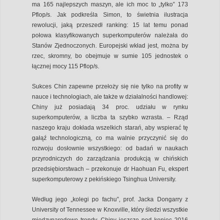
ma 165 najlepszych maszyn, ale ich moc to „tylko” 173
Pflop/s. Jak podkreśla Simon, to świetnia ilustracja
rewolucji, jaką przeszedł ranking: 15 lat temu ponad
połowa klasyfikowanych superkomputerów należała do
Stanów Zjednoczonych. Europejski wkład jest, można by
rzec, skromny, bo obejmuje w sumie 105 jednostek o
łącznej mocy 115 Pflop/s.
Sukces Chin zapewne przełoży się nie tylko na profity w
nauce i technologiach, ale także w działalności handlowej:
Chiny już posiadają 34 proc. udziału w rynku
superkomputerów, a liczba ta szybko wzrasta. – Rząd
naszego kraju dokłada wszelkich starań, aby wspierać tę
gałąź technologiczną, co ma walnie przyczynić się do
rozwoju dosłownie wszystkiego: od badań w naukach
przyrodniczych do zarządzania produkcją w chińskich
przedsiębiorstwach – przekonuje dr Haohuan Fu, ekspert
superkomputerowy z pekińskiego Tsinghua University.
Według jego „kolegi po fachu”, prof. Jacka Dongarry z
University of Tennessee w Knoxville, który śledzi wszystkie
międzynarodowe trendy, Chiny jeszcze pod koniec 2016