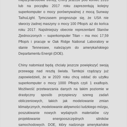
lub na początku 2017 roku zaprezentują kolejny
superkomputer o mocy porównywalnej z mocą Sunway
TaihuLight. Tymczasem prognozuje się, że USA nie
stworzy żadnej maszyny o mocy 100 Pflop/s aż do końca
roku 2017. Najsilniejszy obecnie reprezentant Stanów
Zjednoczonych – superkomputer Titan – ma moc 17,59
Pflop/s i pracuje w Oak Ridge National Laboratory w
stanie Tennessee, należącym do amerykańskiego
Departamentu Energii (DOE).
Chiny natomiast będą chciały jeszcze powiększyć swoją
przewagę nad resztą świata. Tamtejsi rządzący już
zapowiedzieli, że w 2020 roku chcą oddać do użytku
superkomputer o mocy 1000 Pflop/s czyli 1 exaflop/s.
Możliwość przetwarzania danych na takim poziomie w
drastyczny sposób przyspieszy szereg zadań
obliczeniowych, takich jak modelowanie zmian
klimatycznych, modelowanie aktywności ludzkiego mózgu,
poszukiwanie nowych wydajnych materiałów czy
projektowanie energooszczędnych silników
samochodowych. DOE, który nadzoruje amerykańskie