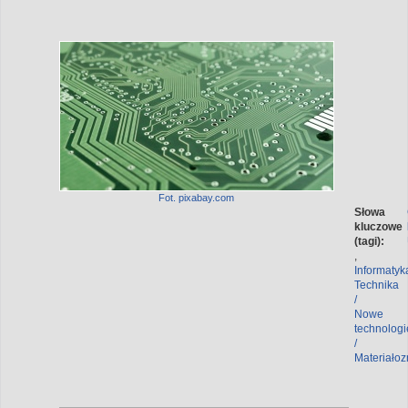
Fot. pixabay.com
Słowa
kluczowe
(tagi):
,
Informatyk
Technika
/
Nowe
technologi
/
Materiało