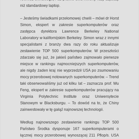
niż standardowy laptop.
– Jesteśmy świadkami przełomowej chwili – mówi dr Horst
Simon, ekspert w zakresie superkomputerów oraz
zastępca dyrektora Lawrence Berkeley National
Laboratory w kalifornijskim Berkeley. Simon wraz z innymi
specjalistami z branży dwa razy do roku aktualizuje
zestawienie TOP 500 superkomputerów. W przeszłości
zdarzało się już, że jakieś państwo zajmowało pierwsze
miejsce w rankingu najmocniejszych superkomputerów,
ale nigdy żaden kraj nie wyprzedził USA po zsumowaniu
mocy przerobowej notowanych superkomputerów. – Trend
taki obserwowaliśmy już od kilku lat – zaznacza prof. Wu
Feng, ekspert w zakresie superkomputerów pracujący na
Virginia Polytechnic Institute oraz Uniwersytecie
Stanowym w Blacksburgu. – To dowód na to, że Chiny
zainwestowały w tę gałąź najnowszej technologii.
Według najnowszego zestawienie rankingu TOP 500
Państwo Środka dysponuje 167 superkomputerami o
łącznej mocy przerobowej wynoszącej 211 Pflop/s. USA