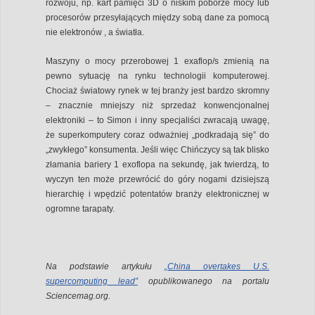
rozwoju, np. kart pamięci 3D o niskim poborze mocy lub
procesorów przesyłających między sobą dane za pomocą
nie elektronów , a światła.
Maszyny o mocy przerobowej 1 exaflop/s zmienią na
pewno sytuację na rynku technologii komputerowej.
Chociaż światowy rynek w tej branży jest bardzo skromny
– znacznie mniejszy niż sprzedaż konwencjonalnej
elektroniki – to Simon i inny specjaliści zwracają uwagę,
że superkomputery coraz odważniej „podkradają się” do
„zwykłego” konsumenta. Jeśli więc Chińczycy są tak blisko
złamania bariery 1 exoflopa na sekundę, jak twierdzą, to
wyczyn ten może przewrócić do góry nogami dzisiejszą
hierarchię i wpędzić potentatów branży elektronicznej w
ogromne tarapaty.
Na podstawie artykułu
„China overtakes U.S.
supercomputing lead”
opublikowanego na portalu
Sciencemag.org.