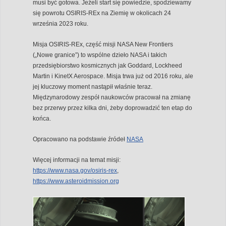
musi być gotowa. Jeżeli start się powiedzie, spodziewamy
się powrotu OSIRIS-REx na Ziemię w okolicach 24
września 2023 roku.
Misja OSIRIS-REx, część misji NASA New Frontiers
(„Nowe granice”) to wspólne dzieło NASA i takich
przedsiębiorstwo kosmicznych jak Goddard, Lockheed
Martin i KinetX Aerospace. Misja trwa już od 2016 roku, ale
jej kluczowy moment nastąpił właśnie teraz.
Międzynarodowy zespół naukowców pracował na zmianę
bez przerwy przez kilka dni, żeby doprowadzić ten etap do
końca.
Opracowano na podstawie źródeł
NASA
Więcej informacji na temat misji:
https://www.nasa.gov/osiris-rex
,
https://www.asteroidmission.org