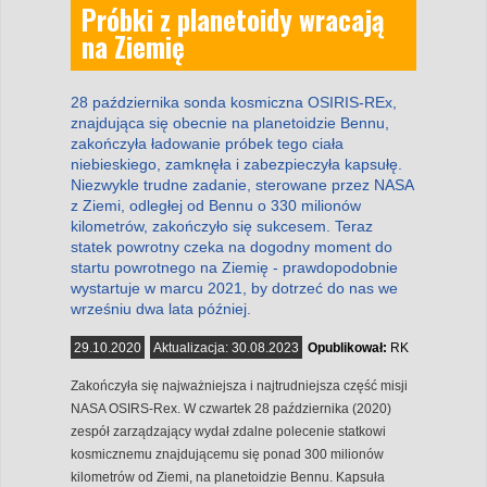
Próbki z planetoidy wracają
na Ziemię
28 października sonda kosmiczna OSIRIS-REx,
znajdująca się obecnie na planetoidzie Bennu,
zakończyła ładowanie próbek tego ciała
niebieskiego, zamknęła i zabezpieczyła kapsułę.
Niezwykle trudne zadanie, sterowane przez NASA
z Ziemi, odległej od Bennu o 330 milionów
kilometrów, zakończyło się sukcesem. Teraz
statek powrotny czeka na dogodny moment do
startu powrotnego na Ziemię - prawdopodobnie
wystartuje w marcu 2021, by dotrzeć do nas we
wrześniu dwa lata później.
29.10.2020
Aktualizacja:
30.08.2023
Opublikował:
RK
Zakończyła się najważniejsza i najtrudniejsza część misji
NASA OSIRS-Rex. W czwartek 28 października (2020)
zespół zarządzający wydał zdalne polecenie statkowi
kosmicznemu znajdującemu się ponad 300 milionów
kilometrów od Ziemi, na planetoidzie Bennu. Kapsuła