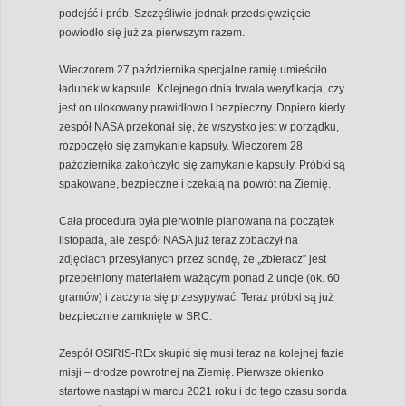
podejść i prób. Szczęśliwie jednak przedsięwzięcie
powiodło się już za pierwszym razem.
Wieczorem 27 października specjalne ramię umieściło
ładunek w kapsule. Kolejnego dnia trwała weryfikacja, czy
jest on ulokowany prawidłowo I bezpieczny. Dopiero kiedy
zespół NASA przekonał się, że wszystko jest w porządku,
rozpoczęło się zamykanie kapsuły. Wieczorem 28
października zakończyło się zamykanie kapsuły. Próbki są
spakowane, bezpieczne i czekają na powrót na Ziemię.
Cała procedura była pierwotnie planowana na początek
listopada, ale zespół NASA już teraz zobaczył na
zdjęciach przesyłanych przez sondę, że „zbieracz” jest
przepełniony materiałem ważącym ponad 2 uncje (ok. 60
gramów) i zaczyna się przesypywać. Teraz próbki są już
bezpiecznie zamknięte w SRC.
Zespół OSIRIS-REx skupić się musi teraz na kolejnej fazie
misji – drodze powrotnej na Ziemię. Pierwsze okienko
startowe nastąpi w marcu 2021 roku i do tego czasu sonda