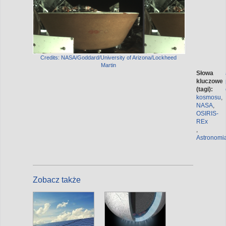
Credits: NASA/Goddard/University of Arizona/Lockheed
Martin
Słowa
kluczowe
(tagi):
kosmosu
,
NASA
,
OSIRIS-
REx
,
Astronomi
Zobacz także