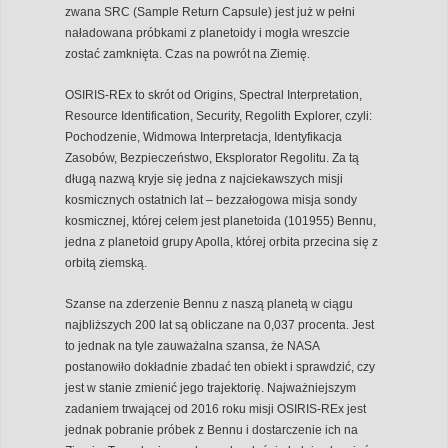
zwana SRC (Sample Return Capsule) jest już w pełni
naładowana próbkami z planetoidy i mogła wreszcie
zostać zamknięta. Czas na powrót na Ziemię.
OSIRIS-REx to skrót od Origins, Spectral Interpretation,
Resource Identification, Security, Regolith Explorer, czyli:
Pochodzenie, Widmowa Interpretacja, Identyfikacja
Zasobów, Bezpieczeństwo, Eksplorator Regolitu. Za tą
długą nazwą kryje się jedna z najciekawszych misji
kosmicznych ostatnich lat – bezzałogowa misja sondy
kosmicznej, której celem jest planetoida (101955) Bennu,
jedna z planetoid grupy Apolla, której orbita przecina się z
orbitą ziemską.
Szanse na zderzenie Bennu z naszą planetą w ciągu
najbliższych 200 lat są obliczane na 0,037 procenta. Jest
to jednak na tyle zauważalna szansa, że NASA
postanowiło dokładnie zbadać ten obiekt i sprawdzić, czy
jest w stanie zmienić jego trajektorię. Najważniejszym
zadaniem trwającej od 2016 roku misji OSIRIS-REx jest
jednak pobranie próbek z Bennu i dostarczenie ich na