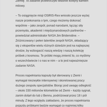
Ziemię. To zadanie przekroczyło właśnie kolejny kamień
milowy.
– To osiągnięcie misji OSIRIS-Rex wniosło jeszcze wyżej
nasze przekonania o tym, czego możemy dokonać
wspólnie – jako zespół, ponad narodami, łącząc siły
przemysłu, akademii i międzynarodowych partnerów –
powiedział administrator NASA Jim Bridenstine. –
Zróżnicowany i pełen talentów zespół NASA, składający
się z ekspertów wielu różnych dziedzin jest na najlepszej
drodze, by wzbogacić naszą wiedzę i naszą kolekcję
próbek z kosmosu. Te próbki mogą zmienić to, co myślimy
o wszechświecie i o nas w nim – a to jest najważniejsze
zadanie NASA.
Proces napełniania kapsuły był sterowany z Ziemi i
wymagał niezwykle intensywnej i skorelowanej pracy
dużego zespołu specjalistów. Biorąc pod uwagę odległość
– około 330 milionów kilometrów od Ziemi – każdy sygnał,
zanim dotarł do lub z Bennu, podróżował przez 18 i pół
minuty. Z tego względu zakładano, że proces napełniania
pojazdu próbkami będzie wymagał co najmniej kilku