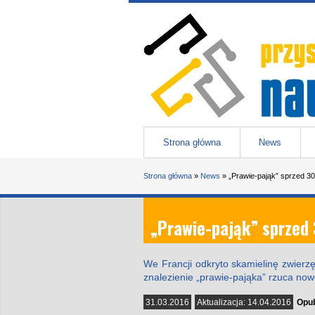
Przejdź do treści
Przystanek nauka
-
portal Uniwesytetu Śląskiego w 
Menu główne
Strona główna
News
Jesteś tutaj
Strona główna
»
News
»
„Prawie-pająk” sprzed 30
„Prawie-pająk” sprzed 
We Francji odkryto skamielinę zwierz
znalezienie „prawie-pająka” rzuca now
31.03.2016
Aktualizacja:
14.04.2016
Opub