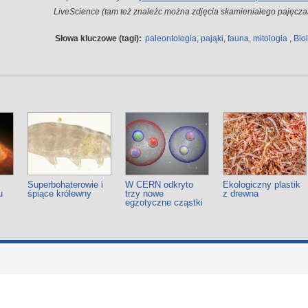
LiveScience (tam też znaleźc można zdjęcia skamieniałego pajęcza
Słowa kluczowe (tagi):
paleontologia
,
pająki
,
fauna
,
mitologia
,
Bio
Superbohaterowie i
W CERN odkryto
Ekologiczny plastik
u
śpiące królewny
trzy nowe
z drewna
egzotyczne cząstki