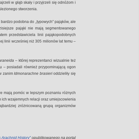
rzeli w głąb skały i przyjrzeli się odnóżom i
nalezionego stworzenia.
t bardzo podobna do „typowych” pająków, ale
zisiejsze pająki nie mają segmentowanego
atem przedstawiciela linii pająkopodobnych
ej linii wcześniej niż 305 milionów lat temu –
araneida
– której reprezentanci wizualnie też
ru – posiadali również przypominającą ogon
ów zanim
Idmonarachne brasieri
oddzieliły się
óre mają pomóc w lepszym poznaniu różnych
 ich wzajemnych relacji oraz umiejscowienia
ajbardziej zróżnicowaną grupą organizmów
s Arachnid History”
opublikowanego na portal