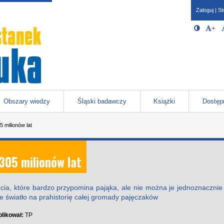
Zaloguj
|
St
Opcje 
Włącz/W
+
Po
javascr
storage
Katowicach
Obszary wiedzy
Śląski badawczy
Książki
Dostęp
5 milionów lat
305 milionów lat
ęcia, które bardzo przypomina pająka, ale nie można je jednoznacznie
e światło na prahistorię całej gromady pajęczaków
likował:
TP