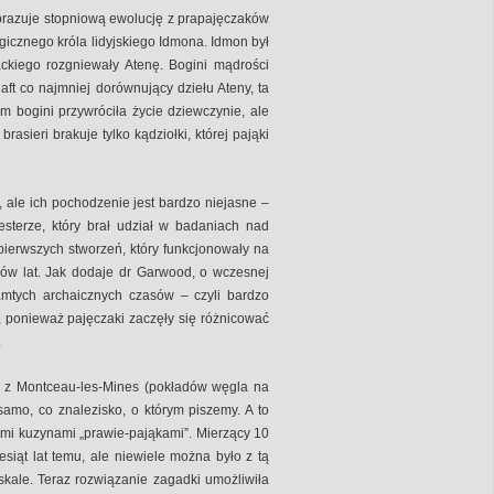
obrazuje stopniową ewolucję z prapajęczaków
gicznego króla lidyjskiego Idmona. Idmon był
ackiego rozgniewały Atenę. Bogini mądrości
ft co najmniej dorównujący dziełu Ateny, ta
m bogini przywróciła życie dziewczynie, ale
asieri brakuje tylko kądziołki, której pająki
, ale ich pochodzenie jest bardzo niejasne –
sterze, który brał udział w badaniach nad
pierwszych stworzeń, który funkcjonowały na
onów lat. Jak dodaje dr Garwood, o wczesnej
tamtych archaicznych czasów – czyli bardzo
e, ponieważ pajęczaki zaczęły się różnicować
.
i z Montceau-les-Mines (pokładów węgla na
e samo, co znalezisko, o którym piszemy. A to
imi kuzynami „prawie-pająkami”. Mierzący 10
esiąt lat temu, ale niewiele można było z tą
kale. Teraz rozwiązanie zagadki umożliwiła