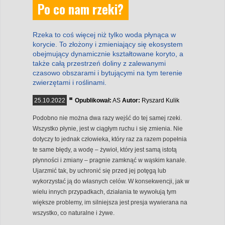
Po co nam rzeki?
Rzeka to coś więcej niż tylko woda płynąca w
korycie. To złożony i zmieniający się ekosystem
obejmujący dynamicznie kształtowane koryto, a
także całą przestrzeń doliny z zalewanymi
czasowo obszarami i bytującymi na tym terenie
zwierzętami i roślinami.
25.10.2022
Opublikował:
AS
Autor:
Ryszard Kulik
Podobno nie można dwa razy wejść do tej samej rzeki.
Wszystko płynie, jest w ciągłym ruchu i się zmienia. Nie
dotyczy to jednak człowieka, który raz za razem popełnia
te same błędy, a wodę – żywioł, który jest samą istotą
płynności i zmiany – pragnie zamknąć w wąskim kanale.
Ujarzmić tak, by uchronić się przed jej potęgą lub
wykorzystać ją do własnych celów. W konsekwencji, jak w
wielu innych przypadkach, działania te wywołują tym
większe problemy, im silniejsza jest presja wywierana na
wszystko, co naturalne i żywe.