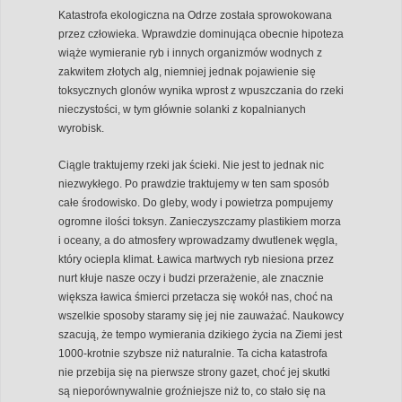
Katastrofa ekologiczna na Odrze została sprowokowana
przez człowieka. Wprawdzie dominująca obecnie hipoteza
wiąże wymieranie ryb i innych organizmów wodnych z
zakwitem złotych alg, niemniej jednak pojawienie się
toksycznych glonów wynika wprost z wpuszczania do rzeki
nieczystości, w tym głównie solanki z kopalnianych
wyrobisk.
Ciągle traktujemy rzeki jak ścieki. Nie jest to jednak nic
niezwykłego. Po prawdzie traktujemy w ten sam sposób
całe środowisko. Do gleby, wody i powietrza pompujemy
ogromne ilości toksyn. Zanieczyszczamy plastikiem morza
i oceany, a do atmosfery wprowadzamy dwutlenek węgla,
który ociepla klimat. Ławica martwych ryb niesiona przez
nurt kłuje nasze oczy i budzi przerażenie, ale znacznie
większa ławica śmierci przetacza się wokół nas, choć na
wszelkie sposoby staramy się jej nie zauważać. Naukowcy
szacują, że tempo wymierania dzikiego życia na Ziemi jest
1000-krotnie szybsze niż naturalnie. Ta cicha katastrofa
nie przebija się na pierwsze strony gazet, choć jej skutki
są nieporównywalnie groźniejsze niż to, co stało się na