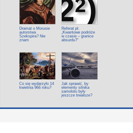
Dramat o Morusie
Referat pt.
autorstwa
„Kwantowe podróże
Szekspira? Nie
w czasie – granice
znam
absurdu?”
Co się wydarzyło 14
Jak sprawić, by
kwietnia 966 roku?
elementy silnika
samolotu były
jeszcze trwalsze?