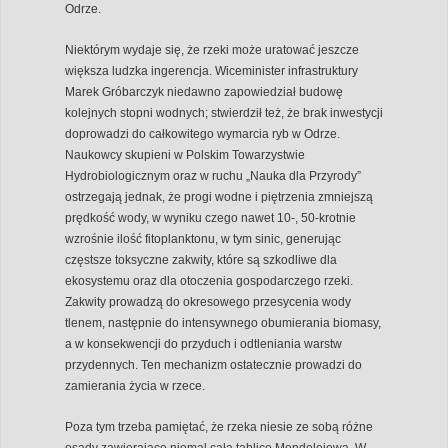
Odrze.
Niektórym wydaje się, że rzeki może uratować jeszcze
większa ludzka ingerencja. Wiceminister infrastruktury
Marek Gróbarczyk niedawno zapowiedział budowę
kolejnych stopni wodnych; stwierdził też, że brak inwestycji
doprowadzi do całkowitego wymarcia ryb w Odrze.
Naukowcy skupieni w Polskim Towarzystwie
Hydrobiologicznym oraz w ruchu „Nauka dla Przyrody”
ostrzegają jednak, że progi wodne i piętrzenia zmniejszą
prędkość wody, w wyniku czego nawet 10-, 50-krotnie
wzrośnie ilość fitoplanktonu, w tym sinic, generując
częstsze toksyczne zakwity, które są szkodliwe dla
ekosystemu oraz dla otoczenia gospodarczego rzeki.
Zakwity prowadzą do okresowego przesycenia wody
tlenem, następnie do intensywnego obumierania biomasy,
a w konsekwencji do przyduch i odtleniania warstw
przydennych. Ten mechanizm ostatecznie prowadzi do
zamierania życia w rzece.
Poza tym trzeba pamiętać, że rzeka niesie ze sobą różne
osady zawierające niemal całą tablicę Mendelejewa. W