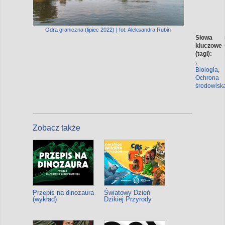
Odra graniczna (lipiec 2022) | fot. Aleksandra Rubin
Słowa
kluczowe
(tagi):
,
Biologia
,
Ochrona
środowisk
Zobacz także
Przepis na dinozaura
Światowy Dzień
(wykład)
Dzikiej Przyrody