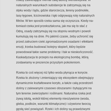
naturalnych warunkach substancje te zatrzymują się na
styku wody i lądu, gdzie starorzecza, tereny podmokłe,
lasy łęgowe, trzcinowiska i łąki odgrywają rolę naturalnych
filtrów. W ten sposób rzeka sama się oczyszcza. Kiedy na-
tomiast rzeka jest przekształcona, jak ma się to stać z
Odrą, osady zatrzymują się na stopniu wodnym i powoli
kumulują się na dnie. Po jakimś czasie, żeby uchronić się
przed zatruciem rzeki zgromadzonymi osadami i efektami
erozji, trzeba budować kolejny stopień, który będzie
powodował takie same problemy. I tak w nieskończoność.
Kaskadyzacja to przepis na ekologiczną bombę, którą
zostawiamy w prezencie przyszłym pokoleniom.
Rzeka to coś więcej niż tylko woda płynąca w korycie.
Rzeka to złożony i zmieniający się ekosystem obejmujący
dynamicznie kształtowane koryto, a także całą przestrzeń
doliny z zalewanymi czasowo obszarami i bytującymi na
tym terenie zwierzętami i roślinami. Naturalna rzeka jest
żywą istotą, wokół której elementy nieożywione (woda,
gleba, podłoże, warunki klimatyczne) i ożywione tworzą
gęstą sieć powiązań. Rzeki i ich doliny są prawdziwymi