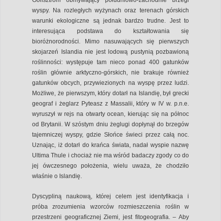
wyspy. Na rozległych wyżynach oraz terenach górskich
warunki ekologiczne są jednak bardzo trudne. Jest to
interesująca podstawa do kształtowania się
bioróżnorodności. Mimo nasuwających się pierwszych
skojarzeń Islandia nie jest lodową pustynią pozbawioną
roślinności: występuje tam nieco ponad 400 gatunków
roślin głównie arktyczno-górskich, nie brakuje również
gatunków obcych, przywiezionych na wyspę przez ludzi.
Możliwe, że pierwszym, który dotarł na Islandię, był grecki
geograf i żeglarz Pyteasz z Massalii, który w IV w. p.n.e.
wyruszył w rejs na otwarty ocean, kierując się na północ
od Brytanii. W szóstym dniu żeglugi dopłynął do brzegów
tajemniczej wyspy, gdzie Słońce świeci przez całą noc.
Uznając, iż dotarł do krańca świata, nadał wyspie nazwę
Ultima Thule i chociaż nie ma wśród badaczy zgody co do
jej ówczesnego położenia, wielu uważa, że chodziło
właśnie o Islandię.
Dyscypliną naukową, której celem jest identyfikacja i
próba zrozumienia wzorców rozmieszczenia roślin w
przestrzeni geograficznej Ziemi, jest fitogeografia. – Aby