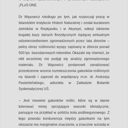
„PLoS ONE.
Dr Wąsowicz niedługo po tym, jak rozpoczął pracę w
Islandzkim Instytucie Historii Naturalnej i został kuratorem
zielników w Reykjaviku i w Akureyri, odkrył istnienie
bogatej bazy danych florystycznych będącej wirtualnym
odzwierciedleniem zgromadzonych przez lata zbiorów –
pełny obraz roślinności wyspy zapisany w zbiorze ponad
500 tys. bazodanowych rekordów. Okazało się również, że
nikt wcześniej nie podjął się analizy zgromadzonego
materiału. Dr Wąsowicz postanowił zanalizować
przestrzenne wzorce rozmieszczenia gatunków roślinnych
na Islandii i zaprosił do współpracy m.in. dr. Andrzeja
Pasierbińskiego, adiunkta w Zakładzie Botaniki
Systematycznej UŚ.
– Jest niewiele gatunków roślin, które są w stanie
tolerować mniej sprzyjające warunki klimatyczne,
panujące na przykład w pobliżu koła podbiegunowego. Z
tego powodu konkurencja między gatunkami na tym
obszarze ma marginalne znaczenie, a znacznie wzrasta w