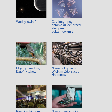
Wodny świat?
Czy koty i psy
chronią dzieci przed
alergiami
pokarmowymi?
Międzynarodowy
Nowe odkrycie w
Dzień Ptaków
Wielkim Zderzaczu
Hadronów
Pierwiastki ziem
Nowe rozwiązanie