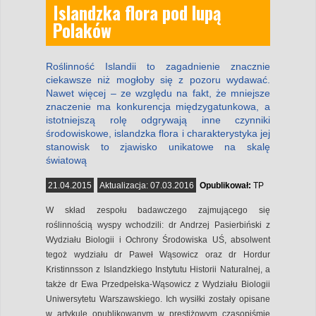
Islandzka flora pod lupą
Polaków
Roślinność Islandii to zagadnienie znacznie
ciekawsze niż mogłoby się z pozoru wydawać.
Nawet więcej – ze względu na fakt, że mniejsze
znaczenie ma konkurencja międzygatunkowa, a
istotniejszą rolę odgrywają inne czynniki
środowiskowe, islandzka flora i charakterystyka jej
stanowisk to zjawisko unikatowe na skalę
światową
21.04.2015
Aktualizacja:
07.03.2016
Opublikował:
TP
W skład zespołu badawczego zajmującego się
roślinnością wyspy wchodzili: dr Andrzej Pasierbiński z
Wydziału Biologii i Ochrony Środowiska UŚ, absolwent
tegoż wydziału dr Paweł Wąsowicz oraz dr Hordur
Kristinnsson z Islandzkiego Instytutu Historii Naturalnej, a
także dr Ewa Przedpełska-Wąsowicz z Wydziału Biologii
Uniwersytetu Warszawskiego. Ich wysiłki zostały opisane
w artykule opublikowanym w prestiżowym czasopiśmie