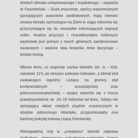
strefach klimatu umiarkowanego i tropikalnego – wyjaśnia
dr Pasierbiński. – Duże znaczenie, oprócz wspomnianych
sprzyjających warunków siedliskowych, mają również
zmiany klimatu zachodzące na Ziemi w ciągu milionów lat,
przyczyniające się do niezwykle interesujących migracji
roślin. Analiza przyczyn i charakterystyka roślinnych
wędrówek jest jednym z moich głównych zainteresowań
naukowych i właśnie taka botanika mnie fascynuje –
dodaje biolog.
Wbrew temu, co sugeruje nazwa Islandia (isl.
ís
– lód),
zaledwie 11% jej obszaru pokrywa lodowiec, a klimat jest
zaskakująco łagodny. Leżąca na granicy płyt
kontynentalnych – eurazjatyckiej oraz
północnoamerykańskiej – wyspa wyłoniła się z morza
prawdopodobnie ok. 16–18 milionów lat temu. Gdyby nie
sprzyjający układ ciepłych prądów oceanicznych w
obrębie północnego Atlantyku, przypominałaby ona
bardziej pokrytą lodową czapą Grenlandię.
Niebagatelną rolę w „ocieplaniu” Islandii odgrywa
Golfsztrom obmywający południowo-zachodnie brzegi