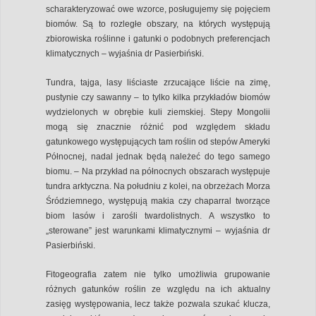
scharakteryzować owe wzorce, posługujemy się pojęciem
biomów. Są to rozległe obszary, na których występują
zbiorowiska roślinne i gatunki o podobnych preferencjach
klimatycznych – wyjaśnia dr Pasierbiński.
Tundra, tajga, lasy liściaste zrzucające liście na zimę,
pustynie czy sawanny – to tylko kilka przykładów biomów
wydzielonych w obrębie kuli ziemskiej. Stepy Mongolii
mogą się znacznie różnić pod względem składu
gatunkowego występujących tam roślin od stepów Ameryki
Północnej, nadal jednak będą należeć do tego samego
biomu. – Na przykład na północnych obszarach występuje
tundra arktyczna. Na południu z kolei, na obrzeżach Morza
Śródziemnego, występują makia czy chaparral tworzące
biom lasów i zarośli twardolistnych. A wszystko to
„sterowane” jest warunkami klimatycznymi – wyjaśnia dr
Pasierbiński.
Fitogeografia zatem nie tylko umożliwia grupowanie
różnych gatunków roślin ze względu na ich aktualny
zasięg występowania, lecz także pozwala szukać klucza,