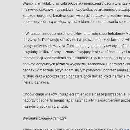
Wampiry, wilkołaki oraz cała pozostała menażeria złożona z fantast
niezwykle ciekawych poszukiwań człowieka, by zrozumieć otaczającą
zarazem ogromnej kreatywności i wyobraźni naszych przodków, moż
popkultury, które są wdzięcznym obiektem do intepretowania społecz
– W ramach innego z moich projektów analizuję superbohaterów M
antycznych. Porównuję starożytne i współczesne przedstawienia wil
całego uniwersum Marvela. Tom ten redaguje emerytowany profesor f
o wydobycie filozoficznych znaczeń kryjących się za różnorodnymi 
transformacji w odniesieniu do tożsamości. Czy likantrop jest tą sam
pomimo oczywistych różnic w wyglądzie, zachowaniu i pamięci? Pod
osoba? W rozdziale przyglądam się tym pytaniom i poprzez analiz
folkloru oraz współczesnego bohatera chcę dociec, co te narracje 
literaturoznawca.
Choć w ciągu wieków i tysiącleci zmieniło się nasze postrzeganie i 
nadprzyrodzone, to niegasnąca fascynacja tym zagadnieniem pozost
naszymi przodkami z antyku.
Weronika Cygan-Adamczyk