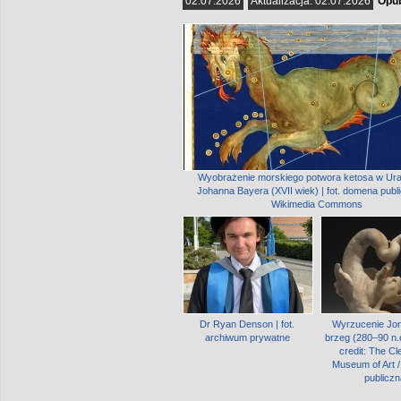
02.07.2026
Aktualizacja:
02.07.2026
Opub
Wyobrażenie morskiego potwora ketosa w Ura
Johanna Bayera (XVII wiek) | fot. domena publ
Wikimedia Commons
Dr Ryan Denson | fot.
Wyrzucenie Jo
archiwum prywatne
brzeg (280–90 n.e
credit: The Cl
Museum of Art 
publiczn