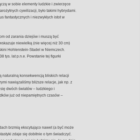
ączą w sobie elementy ludzkie i zwierzęce
tarożytnych cywilizacji, było takimi hybrydami.
tus fantastycznych i niezwykłych istot w
iom od zarania dziejów i muszą być
wskazuje niewielką (nie więcej niż 30 cm)
askini Hohlenstein-Stadel w Niemczech.
ys. lat p.n.e. Powstanie tej figurki
ą naturalną konsekwencją bliskich relacji
rymi nawiązaliśmy bliższe relacje, jak np. z
się dwóch światów – ludzkiego i
odków już od niepamiętnych czasów –
dach brzmią ekscytująco nawet (a być może
astyki zdaje się dobitnie o tym świadczyć.