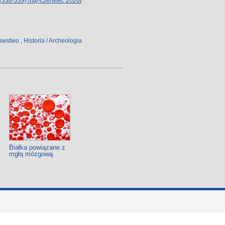
 (338-339) maj-czerwiec 2026
]
nawstwo
,
Historia / Archeologia
Białka powiązane z
mgłą mózgową