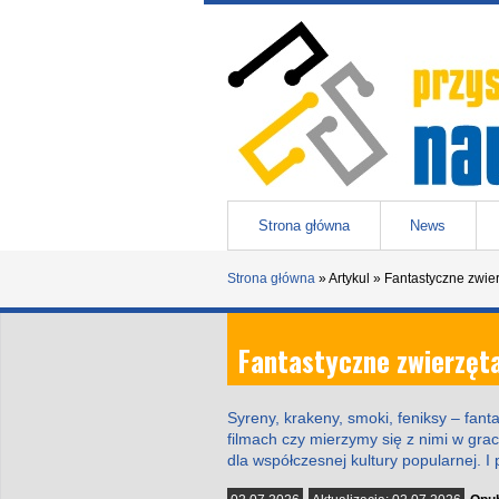
Przejdź do treści
Przystanek nauka
-
portal Uniwesytetu Śląskiego w 
Menu główne
Strona główna
News
Strona główna
»
Artykul
»
Fantastyczne zwierz
Fantastyczne zwierzęta 
Syreny, krakeny, smoki, feniksy – fan
filmach czy mierzymy się z nimi w gra
dla współczesnej kultury popularnej. I 