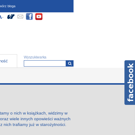
wórz bloga
dostępności (wymagają
Społeczności
yłącz Wysoki kontrast
większ czcionkę
-
Zmniejsz czcionkę
ipt oraz obsługi local
)
Formularz wyszukiwania
Wyszukiwarka
ność
ytamy o nich w książkach, widzimy w
 oraz wiele innych opowieści ważnych
z nich trafiamy już w starożytności.