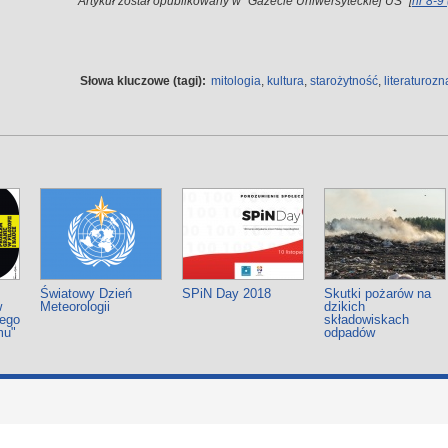
Artykuł został opublikowany w "Gazecie Uniwersyteckiej UŚ" [
nr 8-9
Słowa kluczowe (tagi):
mitologia
,
kultura
,
starożytność
,
literaturoz
Światowy Dzień
SPiN Day 2018
Skutki pożarów na
w
Meteorologii
dzikich
iego
składowiskach
mu"
odpadów