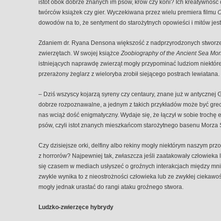
istot obok dobrze znanych im psów, krów czy koni? Ich kreatywność d
twórców książek czy gier. Wyczekiwana przez wielu premiera filmu
O
dowodów na to, że sentyment do starożytnych opowieści i mitów jest
Zdaniem dr. Ryana Densona większość z nadprzyrodzonych stworz
zwierzętach. W swojej książce
Zoobiography of the Ancient Sea Mon
istniejących naprawdę zwierząt mogły przypominać ludziom niektóre
przerażony żeglarz z wieloryba zrobił siejącego postrach lewiatana.
– Dziś wszyscy kojarzą syreny czy centaury, znane już w antycznej G
dobrze rozpoznawalne, a jednym z takich przykładów może być greck
nas wciąż dość enigmatyczny. Wydaje się, że łączył w sobie trochę 
psów, czyli istot znanych mieszkańcom starożytnego basenu Morza
Czy dzisiejsze orki, delfiny albo rekiny mogły niektórym naszym p
z horrorów? Najpewniej tak, zwłaszcza jeśli zaatakowały człowieka
się czasem w mediach usłyszeć o groźnych interakcjach między mnie
zwykle wynika to z nieostrożności człowieka lub ze zwykłej ciekaw
mogły jednak urastać do rangi ataku groźnego stwora.
Ludzko-zwierzęce hybrydy