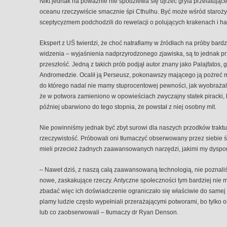
Nikt jednak na poważnie nie spodziewa się ujrzeć gryfa przelatujące
oceanu rzeczywiście smacznie śpi Cthulhu. Być może wśród starożytny
sceptycyzmem podchodzili do rewelacji o polujących krakenach i h
Ekspert z UŚ twierdzi, że choć natrafiamy w źródłach na próby bar
widzenia – wyjaśnienia nadprzyrodzonego zjawiska, są to jednak prz
przeszłość. Jedną z takich prób podjął autor znany jako Palajfatos, 
Andromedzie. Ocalił ją Perseusz, pokonawszy mającego ją pożreć 
do którego nadal nie mamy stuprocentowej pewności, jak wyobrażali 
że w potwora zamieniono w opowieściach zwyczajny statek piracki, k
później ubarwiono do tego stopnia, że powstał z niej osobny mit.
Nie powinniśmy jednak być zbyt surowi dla naszych przodków trakt
rzeczywistość. Próbowali oni tłumaczyć obserwowany przez siebie ś
mieli przecież żadnych zaawansowanych narzędzi, jakimi my dyspo
– Nawet dziś, z naszą całą zaawansowaną technologią, nie poznal
nowe, zaskakujące rzeczy. Antyczne społeczności tym bardziej nie mi
zbadać więc ich doświadczenie ograniczało się właściwie do samej 
plamy ludzie często wypełniali przerażającymi potworami, bo tylko o
lub co zaobserwowali – tłumaczy dr Ryan Denson.