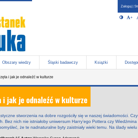
Zaloguj
|
St
Opcje 
Włącz/W
+
Po
javascr
storage
Katowicach
Obszary wiedzy
Śląski badawczy
Książki
Dostęp
ęta i jak je odnaleźć w kulturze
i jak je odnaleźć w kulturze
tastyczne stworzenia na dobre rozgościły się w naszej świadomości. Cz
ch. Bez nich nie istniałoby uniwersum Harry’ego Pottera czy Wiedźmina
pomyśleć, że te nadnaturalne byty zaistniały wieki temu. Na ślady wielu 