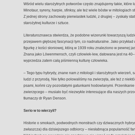
Wśród wielu starożytnych potworów często znajdujemy takie, które ł
Minotaur, syreny, harpie, sfinksy, ale też wiele bóstw w mitologiach s
Z jednej strony zachowały pierwiastek ludzki, z drugiej – zyskały sta
starożytnej kulturze i sztuce.
Literaturoznawca stwierdza, że podobne wizerunki towarzyszą ludz
przejawem głębszej fascynacji tym, co nadnaturalne. Jako przykład 
figurkę z kości słoniowej, którą w 1939 roku znaleziono w pewnej j
Znana jako Löwenmensch, czyli człowiek-lew, datowana jest na 40–38 t
wyprzedza zatem całą piśmienną kulturę człowieka.
– Tego typu hybrydy, znane nam z mitologii i starożytnych wierzeń, s
ludzi z przyrodą. Nie tylko polowaliśmy na zwierzęta, ale też z niektó
psami, końmi czy pozostałymi gatunkami hodowlanymi. Przenikanie 
zwierzęcego – musiało być niezwykle interesujące dla naszych prz
tłumaczy dr Ryan Denson.
Serio w to wierzyli?
Historie o smokach, podwodnych monstrach czy dziwacznych hybry
zwłaszcza) dla dzisiejszego odbiorcy – niesłabnąca popularność fant