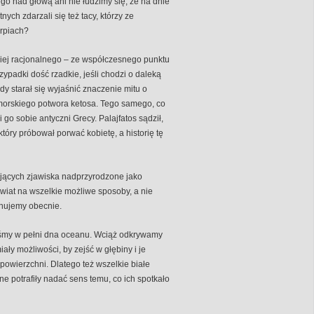
go nad głową ani nie łudzimy się, że na dnie
ch zdarzali się też tacy, którzy ze
arpiach?
dziej racjonalnego – ze współczesnego punktu
ypadki dość rzadkie, jeśli chodzi o daleką
gdy starał się wyjaśnić znaczenie mitu o
morskiego potwora ketosa. Tego samego, co
go sobie antyczni Grecy. Palajfatos sądził,
tóry próbował porwać kobietę, a historię tę
ujących zjawiska nadprzyrodzone jako
wiat na wszelkie możliwe sposoby, a nie
nujemy obecnie.
iśmy w pełni dna oceanu. Wciąż odkrywamy
ały możliwości, by zejść w głębiny i je
powierzchni. Dlatego też wszelkie białe
ne potrafiły nadać sens temu, co ich spotkało