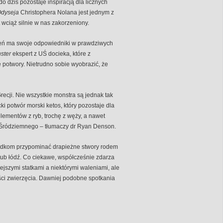
o dziś pozostaje inspiracją dla licznych
dyseja
Christophera Nolana jest jednym z
 wciąż silnie w nas zakorzeniony.
eń ma swoje odpowiedniki w prawdziwych
ster
ekspert z UŚ docieka, które z
 potwory. Nietrudno sobie wyobrazić, że
recji. Nie wszystkie monstra są jednak tak
i potwór morski ketos, który pozostaje dla
elementów z ryb, trochę z węży, a nawet
 Śródziemnego – tłumaczy dr Ryan Denson.
rzodkom przypominać drapieżne stwory rodem
 lub łódź. Co ciekawe, współcześnie zdarza
jszymi statkami a niektórymi waleniami, ale
ości zwierzęcia. Dawniej podobne spotkania