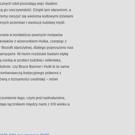
ycznych istot pozostają więc śladem
 go rzeczywistość. Dzięki tym staraniom, a
emy cieszyć się wieloma kultowymi dziełami
nych przemian i ewolucji ludzkiej myśli.
arvela w kontekście pewnych motywów
kołaków z wizerunkiem Hulka, czerpiąc z
ilozofii starożytnej, dlatego poproszono nas
narracjami. W moim rozdziale badam etykę
ą osobą w postaci ludzkiej i wilkołaka,
obnie: czy Bruce Banner i Hulk to ta sama
ę porównawczą tradycyjnego potwora z
mówią o tożsamości osobistej – mówi
rozumienie tego, czym jest nadnaturalne,
aje łącznikiem między nami z XXI wieku a