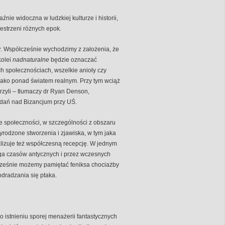
ie widoczna w ludzkiej kulturze i historii,
zestrzeni różnych epok.
y
. Współcześnie wychodzimy z założenia, że
kolei
nadnaturalne
będzie oznaczać
ch społecznościach, wszelkie anioły czy
jako ponad światem realnym. Przy tym wciąż
erzyli – tłumaczy dr Ryan Denson,
adań nad Bizancjum przy UŚ.
e społeczności, w szczególności z obszaru
yrodzone stworzenia i zjawiska, w tym jaka
nalizuje też współczesną recepcję. W jednym
ęga czasów antycznych i przez wczesnych
cześnie możemy pamiętać feniksa chociażby
odradzania się ptaka.
 o istnieniu sporej menażerii fantastycznych