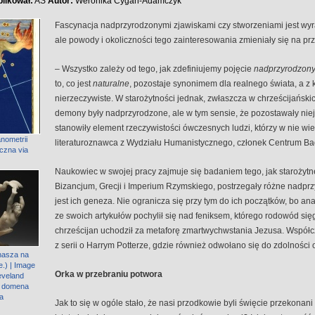
likował:
AS
Autor:
Weronika Cygan-Adamczyk
Fascynacja nadprzyrodzonymi zjawiskami czy stworzeniami jest wyraźn
ale powody i okoliczności tego zainteresowania zmieniały się na pr
– Wszystko zależy od tego, jak zdefiniujemy pojęcie
nadprzyrodzon
to, co jest
naturalne
, pozostaje synonimem dla realnego świata, a z 
nierzeczywiste. W starożytności jednak, zwłaszcza w chrześcijański
demony były nadprzyrodzone, ale w tym sensie, że pozostawały nie
stanowiły element rzeczywistości ówczesnych ludzi, którzy w nie wi
nometrii
literaturoznawca z Wydziału Humanistycznego, członek Centrum B
iczna via
Naukowiec w swojej pracy zajmuje się badaniem tego, jak starożytn
Bizancjum, Grecji i Imperium Rzymskiego, postrzegały różne nadprz
jest ich geneza. Nie ogranicza się przy tym do ich początków, bo a
ze swoich artykułów pochylił się nad feniksem, którego rodowód si
chrześcijan uchodził za metaforę zmartwychwstania Jezusa. Współ
z serii o Harrym Potterze, gdzie również odwołano się do zdolności 
nasza na
.) | Image
Orka w przebraniu potwora
eveland
/ domena
a
Jak to się w ogóle stało, że nasi przodkowie byli święcie przekonani