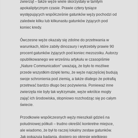
zwierząt – także węże wiele skorzystały w tamtym
apokaliptycznym czasie. Prawie cztery tysiące
występujących współcześnie gatunków węży pochodzi od
zaledwie kilku lub kilkunastu gatunków żyjących pod
koniec kredy.
Ówczesne węże okazały się zdolne do przetrwania w
warunkach, które zabiły dinozaury i wytrzebiły prawie 90
procent gatunków żyjących pod koniec mezozoiku. Autorzy
opublikowanego we wrześniu artykułu w czasopiśmie
„Nature Communication” uważają, że było to możliwe
przede wszystkim dzięki temu, że węże najczęściej budują
swoje schronienia pod ziemią, a także dlatego że potrafią
przetrwać bardzo długo bez pożywienia. Ponieważ inne
zwierzęta nie były tak wytrzymałe, węże wkrótce mogły
zająć ich środowiska, stopniowo rozchodząc się po całym
świecie.
Przodkowie współczesnych węży mieszkali gdzieś na
południowej półkuli – trudno określić konkretne miejsce,
ale wiadomo, że był to raczej lokalny zestaw gatunków.
Jak pokazują badania, dopiero po okresie wielkiego