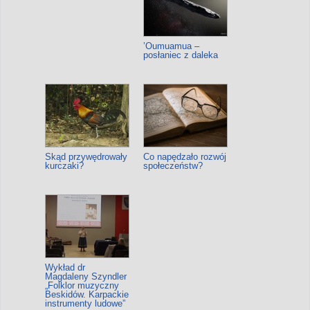
ʼOumuamua –
posłaniec z daleka
Skąd przywędrowały
Co napędzało rozwój
kurczaki?
społeczeństw?
Wykład dr
Magdaleny Szyndler
„Folklor muzyczny
Beskidów. Karpackie
instrumenty ludowe”