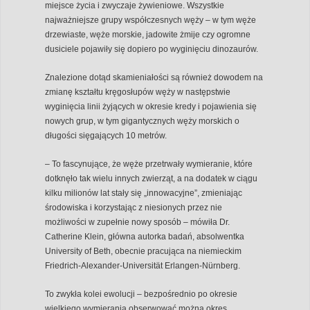
miejsce życia i zwyczaje żywieniowe. Wszystkie
najważniejsze grupy współczesnych węży – w tym węże
drzewiaste, węże morskie, jadowite żmije czy ogromne
dusiciele pojawiły się dopiero po wyginięciu dinozaurów.
Znalezione dotąd skamieniałości są również dowodem na
zmianę kształtu kręgosłupów węży w następstwie
wyginięcia linii żyjących w okresie kredy i pojawienia się
nowych grup, w tym gigantycznych węży morskich o
długości sięgających 10 metrów.
– To fascynujące, że węże przetrwały wymieranie, które
dotknęło tak wielu innych zwierząt, a na dodatek w ciągu
kilku milionów lat stały się „innowacyjne”, zmieniając
środowiska i korzystając z niesionych przez nie
możliwości w zupełnie nowy sposób – mówiła Dr.
Catherine Klein, główna autorka badań, absolwentka
University of Beth, obecnie pracująca na niemieckim
Friedrich-Alexander-Universität Erlangen-Nürnberg.
To zwykła kolei ewolucji – bezpośrednio po okresie
wielkiego wymierania obserwować można okres