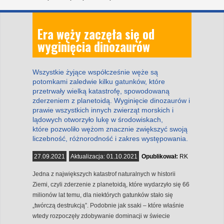
Era węży zaczęła się od
wyginięcia dinozaurów
Wszystkie żyjące współcześnie węże są
potomkami zaledwie kilku gatunków, które
przetrwały wielką katastrofę, spowodowaną
zderzeniem z planetoidą. Wyginięcie dinozaurów i
prawie wszystkich innych zwierząt morskich i
lądowych otworzyło lukę w środowiskach,
które pozwoliło wężom znacznie zwiększyć swoją
liczebność, różnorodność i zakres występowania.
27.09.2021
Aktualizacja:
01.10.2021
Opublikował:
RK
Jedna z największych katastrof naturalnych w historii
Ziemi, czyli zderzenie z planetoidą, które wydarzyło się 66
milionów lat temu, dla niektórych gatunków stało się
„twórczą destrukcją”. Podobnie jak ssaki – które właśnie
wtedy rozpoczęły zdobywanie dominacji w świecie