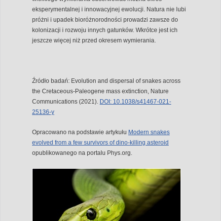
eksperymentalnej i innowacyjnej ewolucji. Natura nie lubi
próżni i upadek bioróżnorodności prowadzi zawsze do
kolonizacji i rozwoju innych gatunków. Wkrótce jest ich
jeszcze więcej niż przed okresem wymierania.
Źródło badań: Evolution and dispersal of snakes across
the Cretaceous-Paleogene mass extinction, Nature
Communications (2021).
DOI: 10.1038/s41467-021-
25136-y
Opracowano na podstawie artykułu
Modern snakes
evolved from a few survivors of dino-killing asteroid
opublikowanego na portalu Phys.org.