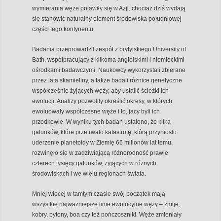
wymierania węże pojawiły się w Azji, chociaż dziś wydają
się stanowić naturalny element środowiska południowej
części tego kontynentu.
Badania przeprowadził zespół z brytyjskiego University of
Bath, współpracujący z kilkoma angielskimi i niemieckimi
ośrodkami badawczymi. Naukowcy wykorzystali zbierane
przez lata skamieliny, a także badali różnice genetyczne
współcześnie żyjących węży, aby ustalić ścieżki ich
ewolucji. Analizy pozwoliły określić okresy, w których
ewoluowały współczesne węże i to, jacy byli ich
przodkowie. W wyniku tych badań ustalono, że kilka
gatunków, które przetrwało katastrofę, którą przyniosło
uderzenie planetoidy w Ziemię 66 milionów lat temu,
rozwinęło się w zadziwiającą różnorodność prawie
czterech tysięcy gatunków, żyjących w różnych
środowiskach i we wielu regionach świata.
Mniej więcej w tamtym czasie swój początek mają
wszystkie najważniejsze linie ewolucyjne węży – żmije,
kobry, pytony, boa czy też pończoszniki. Węże zmieniały