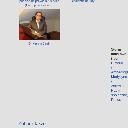
pochłonęła prawie 9200 ofiar
epidemią dżumy
(Foto: pixabay.com).
Dr Marcin Janik
Słowa
kluczowe
(tagi):
Historia
/
Archeolog
Medycyna
/
Zdrowie
,
Nauki
społeczne
,
Prawo
Zobacz także