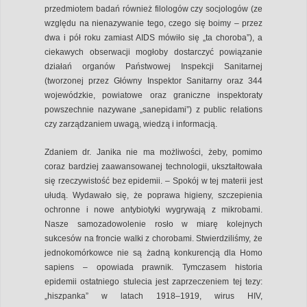
przedmiotem badań również filologów czy socjologów (ze
względu na nienazywanie tego, czego się boimy – przez
dwa i pół roku zamiast AIDS mówiło się „ta choroba”), a
ciekawych obserwacji mogłoby dostarczyć powiązanie
działań organów Państwowej Inspekcji Sanitarnej
(tworzonej przez Główny Inspektor Sanitarny oraz 344
wojewódzkie, powiatowe oraz graniczne inspektoraty
powszechnie nazywane „sanepidami”) z public relations
czy zarządzaniem uwagą, wiedzą i informacją.
Zdaniem dr. Janika nie ma możliwości, żeby, pomimo
coraz bardziej zaawansowanej technologii, ukształtowała
się rzeczywistość bez epidemii. – Spokój w tej materii jest
ułudą. Wydawało się, że poprawa higieny, szczepienia
ochronne i nowe antybiotyki wygrywają z mikrobami.
Nasze samozadowolenie rosło w miarę kolejnych
sukcesów na froncie walki z chorobami. Stwierdziliśmy, że
jednokomórkowce nie są żadną konkurencją dla Homo
sapiens – opowiada prawnik. Tymczasem historia
epidemii ostatniego stulecia jest zaprzeczeniem tej tezy:
„hiszpanka” w latach 1918–1919, wirus HIV,