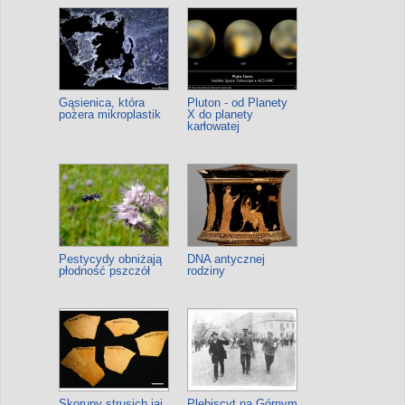
Gąsienica, która
Pluton - od Planety
pożera mikroplastik
X do planety
karłowatej
Pestycydy obniżają
DNA antycznej
płodność pszczół
rodziny
Skorupy strusich jaj
Plebiscyt na Górnym