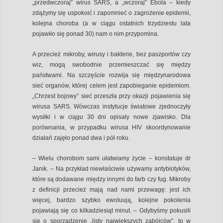
„przedwczoraj” wirus SARS, a „wczoraj” Ebola – kiedy
zdążymy się uspokoić i zapomnieć o zagrożenie epidemii,
kolejna choroba (a w ciągu ostatnich trzydziestu lata
pojawiło się ponad 30) nam o nim przypomina.
A przecież mikroby, wirusy i bakterie, bez paszportów czy
wiz, mogą swobodnie przemieszczać się między
państwami. Na szczęście rozwija się międzynarodowa
sieć organów, której celem jest zapobieganie epidemiom.
„Chrzest bojowy” sieć przeszła przy okazji pojawienia się
wirusa SARS. Wówczas instytucje światowe zjednoczyły
wysiłki i w ciągu 30 dni opisały nowe zjawisko. Dla
porównania, w przypadku wirusa HIV skoordynowanie
działań zajęło ponad dwa i pół roku.
– Wielu chorobom sami ułatwiamy życie – konstatuje dr
Janik. – Na przykład niewłaściwie używamy antybiotyków,
które są dodawane między innymi do farb czy fug. Mikroby
z definicji przecież mają nad nami przewagę: jest ich
więcej, bardzo szybko ewoluują, kolejne pokolenia
pojawiają się co kilkadziesiąt minut. – Gdybyśmy pokusili
się o sporządzenie „listy największych zabójców”, to w