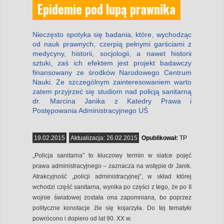
Epidemie pod lupą prawnika
Nieczęsto spotyka się badania, które, wychodząc
od nauk prawnych, czerpią pełnymi garściami z
medycyny, historii, socjologii, a nawet historii
sztuki, zaś ich efektem jest projekt badawczy
finansowany ze środków Narodowego Centrum
Nauki. Ze szczególnym zainteresowaniem warto
zatem przyjrzeć się studiom nad policją sanitarną
dr. Marcina Janika z Katedry Prawa i
Postępowania Administracyjnego UŚ
19.02.2015
Aktualizacja:
26.02.2015
Opublikował:
TP
„Policja sanitarna” to kluczowy termin w siatce pojęć
prawa administracyjnego – zaznacza na wstępie dr Janik.
Atrakcyjność „policji administracyjnej”, w skład której
wchodzi część sanitarna, wynika po części z tego, że po II
wojnie światowej została ona zapomniana, bo poprzez
polityczne konotacje źle się kojarzyła. Do tej tematyki
powrócono i dopiero od lat 90. XX w.