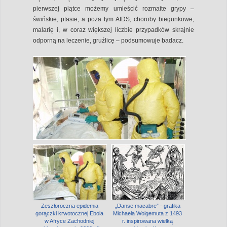
pierwszej piątce możemy umieścić rozmaite grypy –
świńskie, ptasie, a poza tym AIDS, choroby biegunkowe,
malarię i, w coraz większej liczbie przypadków skrajnie
odporną na leczenie, gruźlicę – podsumowuje badacz.
Zeszłoroczna epidemia
„Danse macabre” - grafika
gorączki krwotocznej Ebola
Michaela Wolgemuta z 1493
w Afryce Zachodniej
r. inspirowana wielką