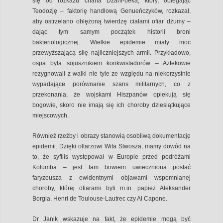
się od rozkazu chana Dżani-beka, który, oblegając
Teodozję – faktorię handlową Genueńczyków, rozkazał,
aby ostrzelano oblężoną twierdzę ciałami ofiar dżumy –
dając tym samym początek historii broni
bakteriologicznej. Wielkie epidemie miały moc
przewyższającą siłę najliczniejszych armii. Przykładowo,
ospa była sojusznikiem konkwistadorów – Aztekowie
rezygnowali z walki nie tyle ze względu na niekorzystnie
wypadające porównanie szans militarnych, co z
przekonania, że wojskami Hiszpanów opiekują się
bogowie, skoro nie imają się ich choroby dziesiątkujące
miejscowych.
Również rzeźby i obrazy stanowią osobliwą dokumentację
epidemii. Dzięki ołtarzowi Wita Stwosza, mamy dowód na
to, że syfilis występował w Europie przed podróżami
Kolumba – jest tam bowiem uwieczniona postać
faryzeusza z ewidentnymi objawami wspomnianej
choroby, której ofiarami byli m.in. papież Aleksander
Borgia, Henri de Toulouse-Lautrec czy Al Capone.
Dr Janik wskazuje na fakt, że epidemie mogą być