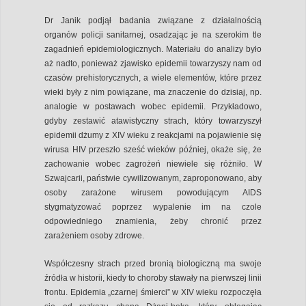
Dr Janik podjął badania związane z działalnością
organów policji sanitarnej, osadzając je na szerokim tle
zagadnień epidemiologicznych. Materiału do analizy było
aż nadto, ponieważ zjawisko epidemii towarzyszy nam od
czasów prehistorycznych, a wiele elementów, które przez
wieki były z nim powiązane, ma znaczenie do dzisiaj, np.
analogie w postawach wobec epidemii. Przykładowo,
gdyby zestawić atawistyczny strach, który towarzyszył
epidemii dżumy z XIV wieku z reakcjami na pojawienie się
wirusa HIV przeszło sześć wieków później, okaże się, że
zachowanie wobec zagrożeń niewiele się różniło. W
Szwajcarii, państwie cywilizowanym, zaproponowano, aby
osoby zarażone wirusem powodującym AIDS
stygmatyzować poprzez wypalenie im na czole
odpowiedniego znamienia, żeby chronić przez
zarażeniem osoby zdrowe.
Współczesny strach przed bronią biologiczną ma swoje
źródła w historii, kiedy to choroby stawały na pierwszej linii
frontu. Epidemia „czarnej śmierci” w XIV wieku rozpoczęła