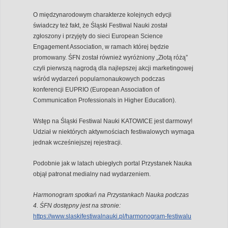
O międzynarodowym charakterze kolejnych edycji
świadczy też fakt, że Śląski Festiwal Nauki został
zgłoszony i przyjęty do sieci European Science
Engagement Association, w ramach której będzie
promowany. ŚFN został również wyróżniony „Złotą różą”
czyli pierwszą nagrodą dla najlepszej akcji marketingowej
wśród wydarzeń popularnonaukowych podczas
konferencji EUPRIO (European Association of
Communication Professionals in Higher Education).
Wstęp na Śląski Festiwal Nauki KATOWICE jest darmowy!
Udział w niektórych aktywnościach festiwalowych wymaga
jednak wcześniejszej rejestracji.
Podobnie jak w latach ubiegłych portal Przystanek Nauka
objął patronat medialny nad wydarzeniem.
Harmonogram spotkań na Przystankach Nauka podczas
4. ŚFN dostępny jest na stronie:
https://www.slaskifestiwalnauki.pl/harmonogram-festiwalu