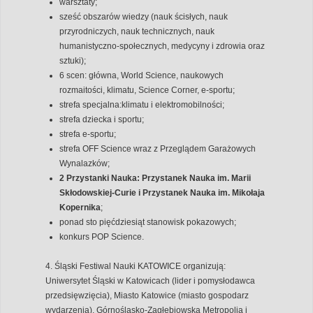
warsztaty;
sześć obszarów wiedzy (nauk ścisłych, nauk
przyrodniczych, nauk technicznych, nauk
humanistyczno-społecznych, medycyny i zdrowia oraz
sztuki);
6 scen: główna, World Science, naukowych
rozmaitości, klimatu, Science Corner, e-sportu;
strefa specjalna:klimatu i elektromobilności;
strefa dziecka i sportu;
strefa e-sportu;
strefa OFF Science wraz z Przeglądem Garażowych
Wynalazków;
2 Przystanki Nauka: Przystanek Nauka im. Marii
Skłodowskiej-Curie i Przystanek Nauka im. Mikołaja
Kopernika
;
ponad sto pięćdziesiąt stanowisk pokazowych;
konkurs POP Science.
4. Śląski Festiwal Nauki KATOWICE organizują:
Uniwersytet Śląski w Katowicach (lider i pomysłodawca
przedsięwzięcia), Miasto Katowice (miasto gospodarz
wydarzenia), Górnośląsko-Zagłębiowska Metropolia i