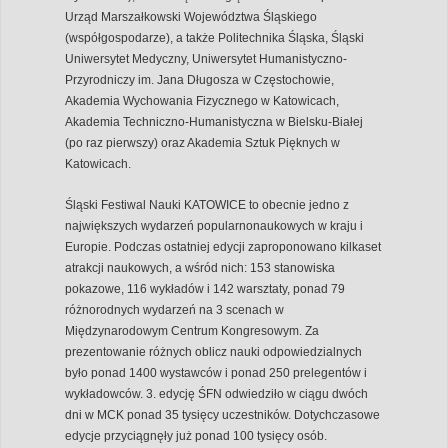
Urząd Marszałkowski Województwa Śląskiego
(współgospodarze), a także Politechnika Śląska, Śląski
Uniwersytet Medyczny, Uniwersytet Humanistyczno-
Przyrodniczy im. Jana Długosza w Częstochowie,
Akademia Wychowania Fizycznego w Katowicach,
Akademia Techniczno-Humanistyczna w Bielsku-Białej
(po raz pierwszy) oraz Akademia Sztuk Pięknych w
Katowicach.
Śląski Festiwal Nauki KATOWICE to obecnie jedno z
największych wydarzeń popularnonaukowych w kraju i
Europie. Podczas ostatniej edycji zaproponowano kilkaset
atrakcji naukowych, a wśród nich: 153 stanowiska
pokazowe, 116 wykładów i 142 warsztaty, ponad 79
różnorodnych wydarzeń na 3 scenach w
Międzynarodowym Centrum Kongresowym. Za
prezentowanie różnych oblicz nauki odpowiedzialnych
było ponad 1400 wystawców i ponad 250 prelegentów i
wykładowców. 3. edycję ŚFN odwiedziło w ciągu dwóch
dni w MCK ponad 35 tysięcy uczestników. Dotychczasowe
edycje przyciągnęły już ponad 100 tysięcy osób.