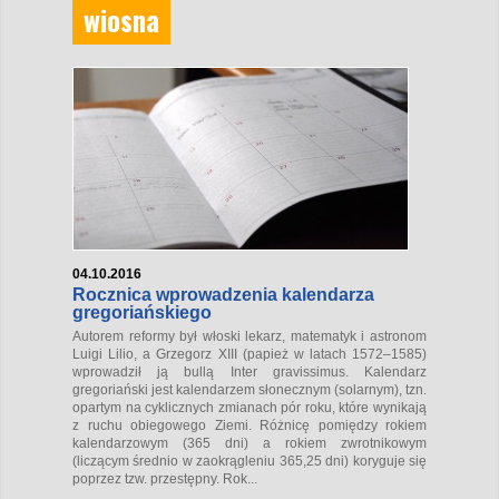
wiosna
04.10.2016
Rocznica wprowadzenia kalendarza
gregoriańskiego
Autorem reformy był włoski lekarz, matematyk i astronom
Luigi Lilio, a Grzegorz XIII (papież w latach 1572–1585)
wprowadził ją bullą
Inter gravissimus
. Kalendarz
gregoriański jest kalendarzem słonecznym (solarnym), tzn.
opartym na cyklicznych zmianach pór roku, które wynikają
z ruchu obiegowego Ziemi. Różnicę pomiędzy rokiem
kalendarzowym (365 dni) a rokiem zwrotnikowym
(liczącym średnio w zaokrągleniu 365,25 dni) koryguje się
poprzez tzw. przestępny. Rok...