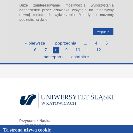
Duże zainteresowanie możliwością wykorzystania
nanocząstek przez człowieka wpłynęło na intensywny
rozwój metod ich wytwarzania. Metody te możemy
podzielić na dwie...
więcej »
Strony
« pierwsza
‹ poprzednia
4
5
…
6
7
9
10
11
12
8
następna ›
ostatnia »
Przystanek Nauka
tel. 32 359 19 64
Ta strona używa cookie
e-mail:
przystaneknauka@us.edu.pl