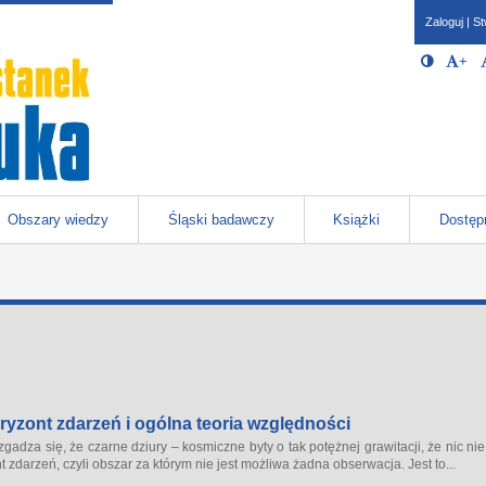
Zaloguj
|
St
Opcje 
Włącz/W
+
Po
javascr
storage
Katowicach
Obszary wiedzy
Śląski badawczy
Książki
Dostęp
ryzont zdarzeń i ogólna teoria względności
dza się, że czarne dziury – kosmiczne byty o tak potężnej grawitacji, że nic ni
 zdarzeń, czyli obszar za którym nie jest możliwa żadna obserwacja. Jest to...