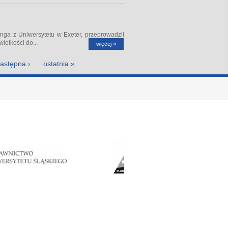
ga z Uniwersytetu w Exeter, przeprowadził
elkości do...
więcej »
astępna ›
ostatnia »