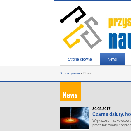
Przejdź do treści
Przystanek nauka
-
portal Uniwesytetu Śląskiego w 
Menu główne
Strona główna
News
Jesteś tutaj
Strona główna
»
News
News
30.05.2017
Czarne dziury, ho
Większość naukowców zga
przez tak zwany horyzont