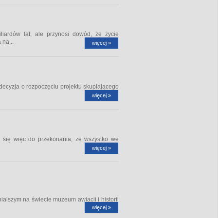
liardów lat, ale przynosi dowód, że życie
 na...
więcej »
 decyzja o rozpoczęciu projektu skupiającego
więcej »
uje się więc do przekonania, że wszystko we
więcej »
ialszym na świecie muzeum awiacji i historii
więcej »