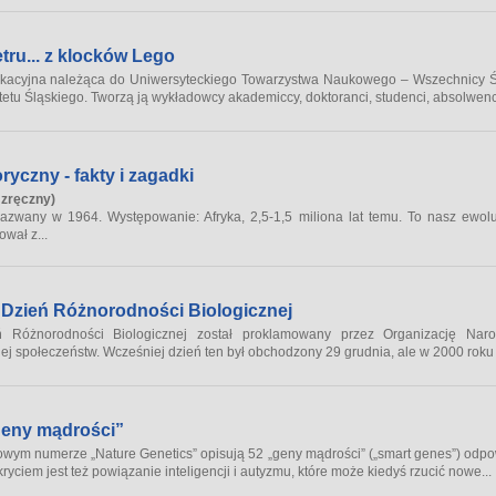
tru... z klocków Lego
ukacyjna należąca do Uniwersyteckiego Towarzystwa Naukowego – Wszechnicy Ślą
tu Śląskiego. Tworzą ją wykładowcy akademiccy, doktoranci, studenci, absolwenci
ryczny - fakty i zagadki
 zręczny)
azwany w 1964. Występowanie: Afryka, 2,5-1,5 miliona lat temu. To nasz ewol
wał z...
Dzień Różnorodności Biologicznej
 Różnorodności Biologicznej został proklamowany przez Organizację Na
j społeczeństw. Wcześniej dzień ten był obchodzony 29 grudnia, ale w 2000 roku 
geny mądrości”
wym numerze „Nature Genetics” opisują 52 „geny mądrości” („smart genes”) odpow
ryciem jest też powiązanie inteligencji i autyzmu, które może kiedyś rzucić nowe...