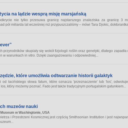
życia na lądzie wesprą misję marsjańską
dkrycie nie tylko przesuwa granicę najstarszego znaleziska za granicę 3 mi
d pół miliarda lat wcześniej niż przypuszczaliśmy – mówi Tara Djokic, doktorantka
Fever”
 przyrodników skupiały się wokół fizjologii roślin oraz genetyki, dlatego zapadła
lin w warunkach
in vitro
. Dzięki zaangażowaniu i odpowiedniej...
dzie, które umożliwia odtwarzanie historii galaktyk
i od łacińskiego słowa
fatum
, które oznacza 'przeznaczenie' lub 'los', odwoł
os, który możemy poznać. Fado jest także tradycyjnym portugalskim gatunkiem...
ych muzeów nauki
e Museum w Washingtonie, USA
za i Przestrzeni Kosmicznej jest częścią Smithsonian Institution i jest najwspan
muzeum...