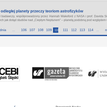
odległej planety przeczy teoriom astrofizyków
 badawczy, współprowadzony przez Hannah Wakeford z NASA i prof. Davida Sin
ych jak dotąd studiów nad „Ciepłym Neptunem” – planetą podobną pod względem wi
dnia
106
107
108
109
111
112
113
114
n
…
110
…
Przystanek Nauka