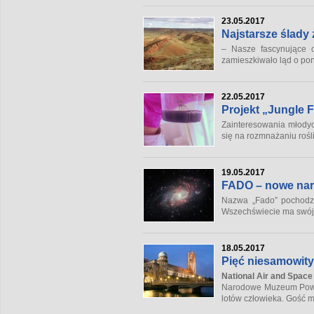
23.05.2017
Najstarsze ślady 
– Nasze fascynujące o
zamieszkiwało ląd o pona
22.05.2017
Projekt „Jungle 
Zainteresowania młodych
się na rozmnażaniu roś
19.05.2017
FADO – nowe narzę
Nazwa „Fado” pochodz
Wszechświecie ma swój l
18.05.2017
Pięć niesamowit
National Air and Spac
Narodowe Muzeum Powietr
lotów człowieka. Gość 