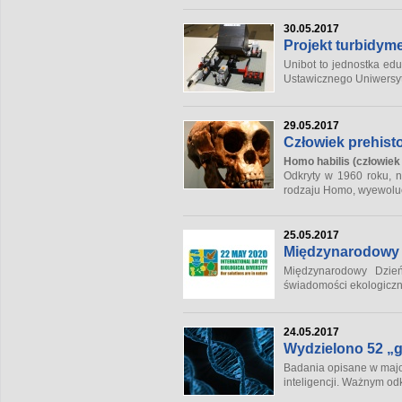
30.05.2017
Projekt turbidyme
Unibot to jednostka ed
Ustawicznego Uniwersyte
29.05.2017
Człowiek prehisto
Homo habilis
(człowiek
Odkryty w 1960 roku, n
rodzaju
Homo
, wyewoluo
25.05.2017
Międzynarodowy 
Międzynarodowy Dzień
świadomości ekologiczne
24.05.2017
Wydzielono 52 „
Badania opisane w majo
inteligencji. Ważnym odk