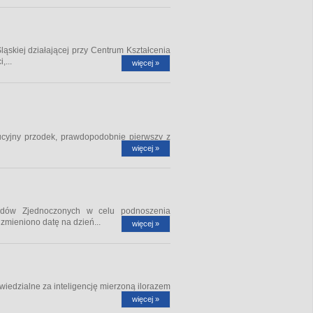
skiej działającej przy Centrum Kształcenia
,...
więcej »
ucyjny przodek, prawdopodobnie pierwszy z
więcej »
rodów Zjednoczonych w celu podnoszenia
zmieniono datę na dzień...
więcej »
iedzialne za inteligencję mierzoną ilorazem
więcej »