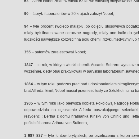
63
– Alfred Nobel zmarł w wieku 63 lat we włoskiej miejscowości S
90
– fabryk i laboratoriów w 20 krajach założył Nobel;
94
– tyle procent swojego majątku, po odjęciu stosownych podatkó
miały być finansowane coroczne nagrody; miały one trafić do tyc
ludzkości największe korzyści” na polu chemii, fizyki, medycyny lub fiz
355
– patentów zarejestrował Nobel;
1847
– to rok, w którym włoski chemik Ascanio Sobrero wynalazł nit
wcześniej, kiedy obaj praktykowali w paryskim laboratorium sławne
1864
– w tym roku podczas prac nad udoskonalaniem nitrogliceryny
brat Alfreda, Emil; Nobel musiał przenieść testy ze Sztokholmu na ba
1905
– w tym roku jako pierwsza kobieta Pokojową Nagrodę Nobla
odpowiedziała na ogłoszenie Alfreda poszukującego sekretark
rezydencji; Bertha z domu hrabianka Kinsky von Chinic und Tetta
poślubić barona Arthura von Suttnera;
1 687 837
– tyle funtów brytyjskich, po przeliczeniu z koron sz