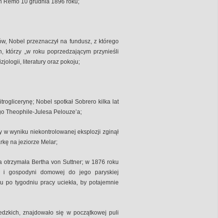
an Remo 10 grudnia 1896 roku;
w, Nobel przeznaczył na fundusz, z którego
h, którzy „w roku poprzedzającym przynieśli
jologii, literatury oraz pokoju;
roglicerynę; Nobel spotkał Sobrero kilka lat
go Theophile-Julesa Pelouze’a;
 w wyniku niekontrolowanej eksplozji zginął
rkę na jeziorze Melar;
 otrzymała Bertha von Suttner; w 1876 roku
i i gospodyni domowej do jego paryskiej
u po tygodniu pracy uciekła, by potajemnie
wedzkich, znajdowało się w początkowej puli