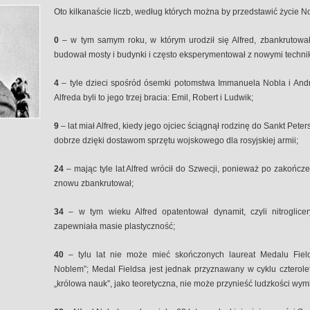
Oto kilkanaście liczb, według których można by przedstawić życie No
0
– w tym samym roku, w którym urodził się Alfred, zbankrutowa
budował mosty i budynki i często eksperymentował z nowymi techni
4
– tyle dzieci spośród ósemki potomstwa Immanuela Nobla i Andrie
Alfreda byli to jego trzej bracia: Emil, Robert i Ludwik;
9
– lat miał Alfred, kiedy jego ojciec ściągnął rodzinę do Sankt Pe
dobrze dzięki dostawom sprzętu wojskowego dla rosyjskiej armii;
24
– mając tyle lat Alfred wrócił do Szwecji, ponieważ po zakończ
znowu zbankrutował;
34
– w tym wieku Alfred opatentował dynamit, czyli nitroglic
zapewniała masie plastyczność;
40
– tylu lat nie może mieć skończonych laureat Medalu Fie
Noblem”; Medal Fieldsa jest jednak przyznawany w cyklu czterol
„królowa nauk”, jako teoretyczna, nie może przynieść ludzkości wym