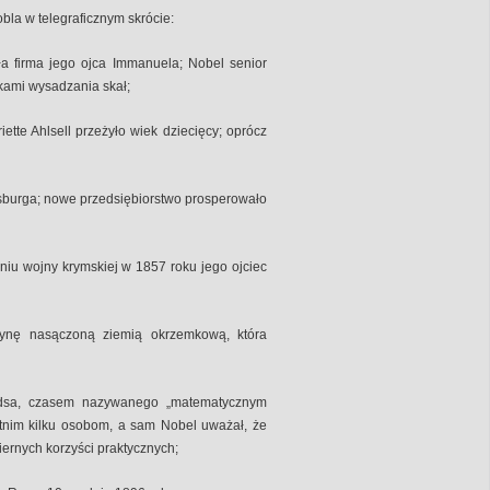
bla w telegraficznym skrócie:
ła firma jego ojca Immanuela; Nobel senior
kami wysadzania skał;
tte Ahlsell przeżyło wiek dziecięcy; oprócz
tersburga; nowe przedsiębiorstwo prosperowało
eniu wojny krymskiej w 1857 roku jego ojciec
erynę nasączoną ziemią okrzemkową, która
ldsa, czasem nazywanego „matematycznym
etnim kilku osobom, a sam Nobel uważał, że
iernych korzyści praktycznych;