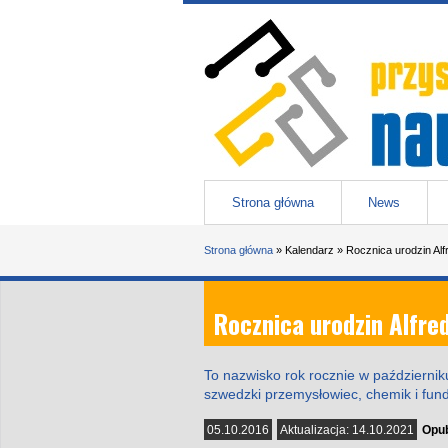
Przejdź do treści
Przystanek nauka
-
portal Uniwesytetu Śląskiego w 
Menu główne
Strona główna
News
Jesteś tutaj
Strona główna
»
Kalendarz
»
Rocznica urodzin Alf
Rocznica urodzin Alfre
To nazwisko rok rocznie w październik
szwedzki przemysłowiec, chemik i fund
05.10.2016
Aktualizacja:
14.10.2021
Opub