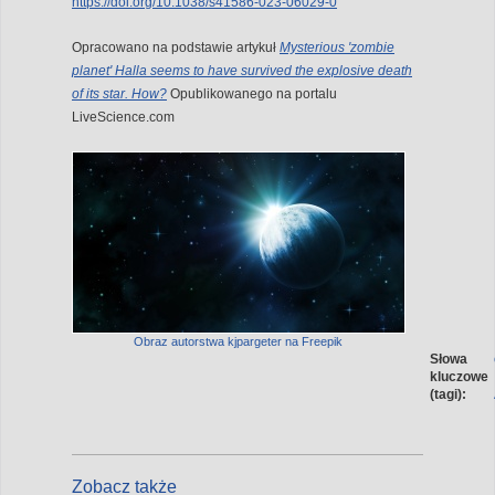
https://doi.org/10.1038/s41586-023-06029-0
Opracowano na podstawie artykuł
Mysterious 'zombie
planet' Halla seems to have survived the explosive death
of its star. How?
Opublikowanego na portalu
LiveScience.com
Obraz autorstwa kjpargeter na Freepik
Słowa
kluczowe
(tagi):
Zobacz także