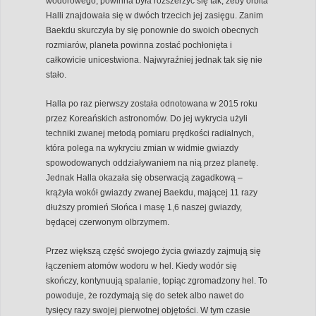
wodorowego, powinna była rozszerzyć się tak, żeby orbita
Halli znajdowała się w dwóch trzecich jej zasięgu. Zanim
Baekdu skurczyła by się ponownie do swoich obecnych
rozmiarów, planeta powinna zostać pochłonięta i
całkowicie unicestwiona. Najwyraźniej jednak tak się nie
stało.
Halla po raz pierwszy została odnotowana w 2015 roku
przez Koreańskich astronomów. Do jej wykrycia użyli
techniki zwanej metodą pomiaru prędkości radialnych,
która polega na wykryciu zmian w widmie gwiazdy
spowodowanych oddziaływaniem na nią przez planetę.
Jednak Halla okazała się obserwacją zagadkową –
krążyła wokół gwiazdy zwanej Baekdu, mającej 11 razy
dłuższy promień Słońca i masę 1,6 naszej gwiazdy,
będącej czerwonym olbrzymem.
Przez większą część swojego życia gwiazdy zajmują się
łączeniem atomów wodoru w hel. Kiedy wodór się
skończy, kontynuują spalanie, topiąc zgromadzony hel. To
powoduje, że rozdymają się do setek albo nawet do
tysięcy razy swojej pierwotnej objętości. W tym czasie