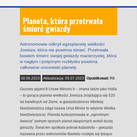
Planeta, która przetrwała
śmierć gwiazdy
Astronomowie odkryli egzoplanetę wielkości
Jowisza, która nie powinna istnieć. Przetrwała
bowiem śmierć swojej gwiazdy macierzystej, która
w nagłym i potężnym rozbłysku powinna
całkowicie unicestwić planetę.
30.06.2023
Aktualizacja:
05.07.2023
Opublikował:
RK
Gazowy gigant 8 Ursae Minoris b – znana także jako Halla
– to gorąca planeta wielkości Jowisza znajdująca się 520
lat świetlnych od Ziemi, w gwiazdozbiorze Wielkiej
Niedźwiedzicy (stąd nazwa Ursa Minior to właśnie Wielka
Niedźwiedzica). Planeta funkcjonowała w „ogromnym
świecie” pełnym sporych planet skupionych wokół dużej
gwiazdy. Świat ten spotkała jednak katastrofa – gwiazda
nazwana przez astronomów Baekdu rozdęła się tysiące