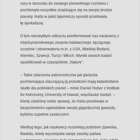
razy w stosunku do swojego pierwotnego rozmiaru i
pochłonęła wszystkie znajdujące się na swojej drodze
planety. Halla w jakiś tajemniczy sposób przetrwała
tę apokalipsę.
O tym niezwykłym odkryciu poinformowali nas naukowcy z
międzynarodowego zespołu badawczego, łączącego
uczelnie i obserwatoria m.in. z USA, Wielkiej Brytanii,
Niemiec, Szwecji, Turcji i Włoch. Wyniki swoich badań
opublikowali w czasopiśmie „Nature”.
– Takie zdarzenia astronomiczne jak gwiazda
pochłaniająca otaczającą ją przestrzeń mają katastrofalne
skutki dla pobliskich planet – mówi Daniel Huber z Institute
for Astronomy, University of Hawaii, współautor badań. –
Kiedy zdaliśmy sobie sprawę, że Halla przetrwała w
bezpośrednim sąsiedztwie swojej gigantycznej gwiazdy,
byliśmy zupełnie zaskoczeni.
Według tego, jak naukowcy rozumieją podobne zjawiska,
Baekdu, kiedy wyczerpała swoje zasoby paliwa