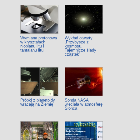
Wymiana protonowa
Wykład otwarty
w kryształach
„Przybysze z
niobianu litu i
kosmosu.
tantalanu litu
Tajemnicze ślady
cząstek”
Próbki z planetoidy
Sonda NASA
wracają na Ziemię
wleciała w atmosferę
Słońca