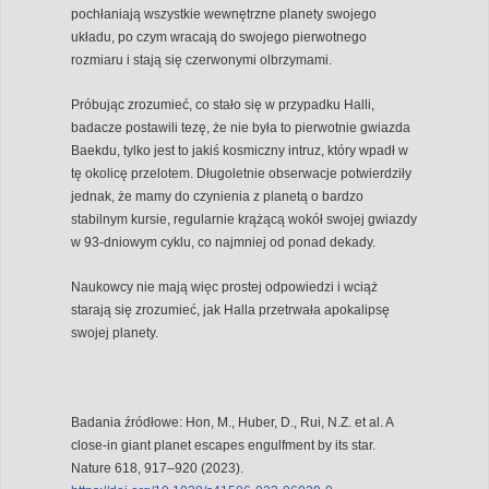
pochłaniają wszystkie wewnętrzne planety swojego
układu, po czym wracają do swojego pierwotnego
rozmiaru i stają się czerwonymi olbrzymami.
Próbując zrozumieć, co stało się w przypadku Halli,
badacze postawili tezę, że nie była to pierwotnie gwiazda
Baekdu, tylko jest to jakiś kosmiczny intruz, który wpadł w
tę okolicę przelotem. Długoletnie obserwacje potwierdziły
jednak, że mamy do czynienia z planetą o bardzo
stabilnym kursie, regularnie krążącą wokół swojej gwiazdy
w 93-dniowym cyklu, co najmniej od ponad dekady.
Naukowcy nie mają więc prostej odpowiedzi i wciąż
starają się zrozumieć, jak Halla przetrwała apokalipsę
swojej planety.
Badania źródłowe: Hon, M., Huber, D., Rui, N.Z. et al. A
close-in giant planet escapes engulfment by its star.
Nature 618, 917–920 (2023).