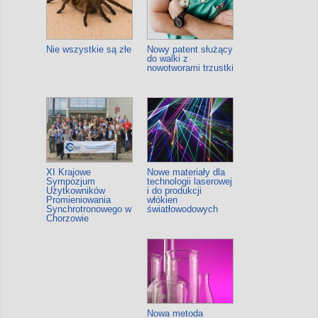
Nie wszystkie są złe
Nowy patent służący
do walki z
nowotworami trzustki
XI Krajowe
Nowe materiały dla
Sympozjum
technologii laserowej
Użytkowników
i do produkcji
Promieniowania
włókien
Synchrotronowego w
światłowodowych
Chorzowie
Nowa metoda