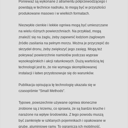
Ponieważ są wykonane z atramentu półprzewodzącego i
powstają w technice nadruku, to mogą być w przyszłości
produkowane masowo i w wielkich formatach.
Niezwykle cienkie i lekkie ogniwa mogą być umieszczane
na wielu różnych powierzchniach. Na przykład, mogą
znaleźć się na żaglu, żeby zapewnić łodziom żaglowym
źródło zasilania na pełnym morzu. Można je przyczepić do
skrzydeł dronu, żeby zwiększyć jego zasięg. Mogą też
pokrywać powierzchnie namiotów podczas wypraw
wysokogórskich i akcji ratunkowych. Dużą wartością tej
technologii jest to, że nie wymaga skomplikowanej
instalacji i łatwo przystosowuje się do warunków.
Publikacja opisująca tę technologię ukazała się w
czasopiśmie “Small Methods”.
Typowe, powszechnie używane ogniwa słoneczne
zrobione są z krzemu, co sprawia, że są bardzo kruche i
narażone na wpływ środowiska. Z tego powodu muszą
być zamknięte w szklanych pojemnikach i opakowane w
grube, aluminiowe ramy. To ogranicza ich mobilność,