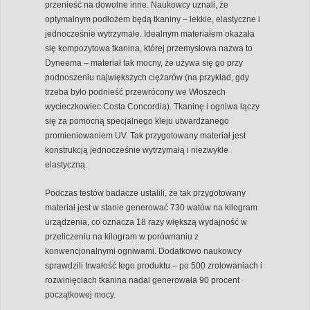
przenieść na dowolne inne. Naukowcy uznali, że
optymalnym podłożem będą tkaniny – lekkie, elastyczne i
jednocześnie wytrzymałe. Idealnym materiałem okazała
się kompozytowa tkanina, której przemysłowa nazwa to
Dyneema – materiał tak mocny, że używa się go przy
podnoszeniu największych ciężarów (na przykład, gdy
trzeba było podnieść przewrócony we Włoszech
wycieczkowiec Costa Concordia). Tkaninę i ogniwa łączy
się za pomocną specjalnego kleju utwardzanego
promieniowaniem UV. Tak przygotowany materiał jest
konstrukcją jednocześnie wytrzymałą i niezwykle
elastyczną.
Podczas testów badacze ustalili, że tak przygotowany
materiał jest w stanie generować 730 watów na kilogram
urządzenia, co oznacza 18 razy większą wydajność w
przeliczeniu na kilogram w porównaniu z
konwencjonalnymi ogniwami. Dodatkowo naukowcy
sprawdzili trwałość tego produktu – po 500 zrolowaniach i
rozwinięciach tkanina nadal generowała 90 procent
początkowej mocy.