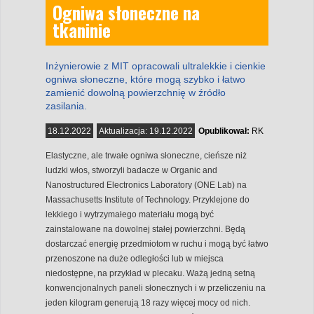
Ogniwa słoneczne na
tkaninie
Inżynierowie z MIT opracowali ultralekkie i cienkie
ogniwa słoneczne, które mogą szybko i łatwo
zamienić dowolną powierzchnię w źródło
zasilania.
18.12.2022
Aktualizacja:
19.12.2022
Opublikował:
RK
Elastyczne, ale trwałe ogniwa słoneczne, cieńsze niż
ludzki włos, stworzyli badacze w Organic and
Nanostructured Electronics Laboratory (ONE Lab) na
Massachusetts Institute of Technology. Przyklejone do
lekkiego i wytrzymałego materiału mogą być
zainstalowane na dowolnej stałej powierzchni. Będą
dostarczać energię przedmiotom w ruchu i mogą być łatwo
przenoszone na duże odległości lub w miejsca
niedostępne, na przykład w plecaku. Ważą jedną setną
konwencjonalnych paneli słonecznych i w przeliczeniu na
jeden kilogram generują 18 razy więcej mocy od nich.