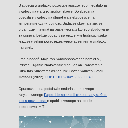
Słabością wynalazku pozostaje jeszcze jego nieustalona
trwałość na warunki środowiskowe. Do zbadania
pozostaje trwałość na długotrwałą ekspozycję na
temperaturę czy wilgotność. Badacze obawiają się, że
organiczny materiał na bazie węgla, z którego zbudowane
są ogniwa, będzie podatny na erozję – tę trudność trzeba
jeszcze wyeliminować przez wprowadzeniem wynalazku
na rynek.
Źródło badań: Mayuran Saravanapavanantham et al,
Printed Organic Photovoltaic Modules on Transferable
Ultra‐thin Substrates as Additive Power Sources, Small
Methods (2022).
DOI: 10.1002/smtd.202200940
Opracowano na podstawie materiału prasowego
zatytułowanego
Paper-thin solar cell can turn any surface
into a power sourc
e opublikowanego na stronie
internetowej MIT.