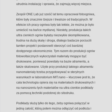
utrudnia instalację i sprawia, że zajmują więcej miejsca.
Zespół ONE Lab już sześć lat temu opracował fotoogniwa,
które były znacznie lżejsze i trwalsze od tradycyjnych. W
efekcie ich pracy ogniwa były tak lekkie, że można je było
umieścić na bańce mydlanej. Niestety, produkcja takich
ultra cienkich ogniw byłaby niezwykle skomplikowana,
trudna na dużą skalę i droga, dlatego badacze porzucili
tamten projekt i postanowili stworzyć coś bardziej
dostępnego ekonomicznie. Tym razem do produkcji ogniw
fotowoltaicznych wykorzystali materiały mogące być
drukowane, ponieważ powstały na bazie atramentu, a
także skalowane. Użyte przy produkcji takiego atramentu
nanomateriały trzeba przygotowywać w sterylnych
warunkach w laboratorium MIT.nano – kluczowe jest to, że
cała technologia opiera się na materiałach drukowalnych i
na nanoszeniu tych materiałów na ultra cienkie podkłady
za pomocą techniki podobnej do sitodruku.
Podkłady służą tylko do tego, żeby ogniwa połączyć w
jedną całość, którą potem można odłączyć od podłoża i