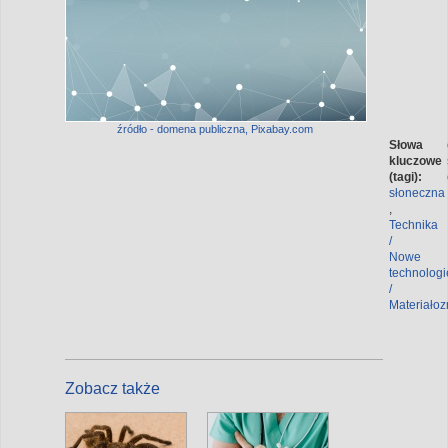
źródło - domena publiczna, Pixabay.com
Słowa
kluczowe
(tagi):
słoneczna
,
Technika
/
Nowe
technologi
/
Materiało
Zobacz także