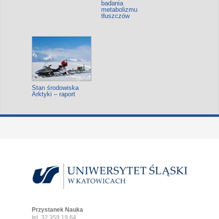
badania
metabolizmu
tłuszczów
Stan środowiska
Arktyki – raport
Przystanek Nauka
tel. 32 359 19 64