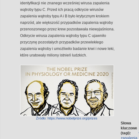
identyfikacji nie znanego wcześniej wirusa zapalenia
wątroby typu C. Przed ich pracą odkrycie wirusów
zapalenia wątroby typu A i B było krytycznym krokiem
naprzód, ale większość przypadków zapalenia wątroby
przenoszonego przez krew pozostawała niewyjaśniona.
Odkrycie wirusa zapalenia wątroby typu C ujawniło
przyczynę pozostałych przypadków przewlekłego
zapalenia wątroby i umożliwiło badanie krwi i nowe leki,
które uratowały miliony istnień ludzkich.
Źródło: https://www.nobelprize.org/prizes
Słowa
kluczowe
(tagi):
zapalenia