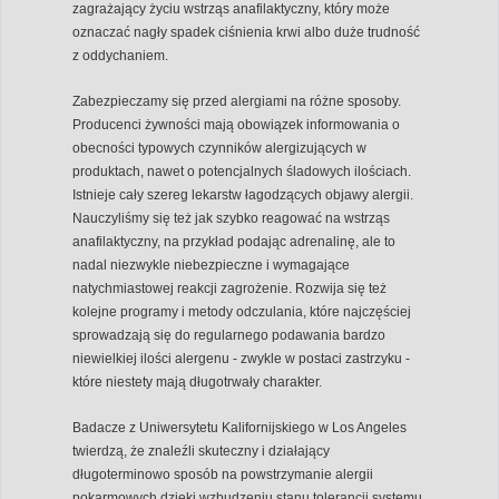
zagrażający życiu wstrząs anafilaktyczny, który może
oznaczać nagły spadek ciśnienia krwi albo duże trudność
z oddychaniem.
Zabezpieczamy się przed alergiami na różne sposoby.
Producenci żywności mają obowiązek informowania o
obecności typowych czynników alergizujących w
produktach, nawet o potencjalnych śladowych ilościach.
Istnieje cały szereg lekarstw łagodzących objawy alergii.
Nauczyliśmy się też jak szybko reagować na wstrząs
anafilaktyczny, na przykład podając adrenalinę, ale to
nadal niezwykle niebezpieczne i wymagające
natychmiastowej reakcji zagrożenie. Rozwija się też
kolejne programy i metody odczulania, które najczęściej
sprowadzają się do regularnego podawania bardzo
niewielkiej ilości alergenu - zwykle w postaci zastrzyku -
które niestety mają długotrwały charakter.
Badacze z Uniwersytetu Kalifornijskiego w Los Angeles
twierdzą, że znaleźli skuteczny i działający
długoterminowo sposób na powstrzymanie alergii
pokarmowych dzięki wzbudzeniu stanu tolerancji systemu