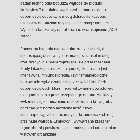
badań technologia pobudza wątrobę do produkcji
limfocytów T regulatorowych, czyli komórek układu
odpornościowego, które mogą dotrzeć do każdego
miejsca w organizmie aby uspokoić reakcję alergiczną.
Wyniki badań zostały opublikowane w czasopiśmie „ACS
Nano”.
Pomysł na badania nad wątrobą zrodził się dzięki
interesującej obserwacji dokonanej w transplantologii,
czyli dyscyplinie nauki zajmującej się przeszczepami.
Kiedy lekarze przeszczepiają nerkę, konieczna jest
intensywna immunosupresja, czyli farmakologiczne
hamowanie wytwarzania się przeciwciał i komórek
odpornościowych, które niepowstrzymane powodować
mogą odrzucenia przeszczepionego organu. Ale kiedy
wykonuje się jednocześnie przeszczep nerki i wątroby
potrzeba jest bardzo niewielka ilość leków
immunopresyjnych do ochrony nerki, ponieważ ich rolę
przejmuje wątroba. Limfocyty T wytwarzane przez ten
organ chronią powiązaną z nią nerkę przed odrzuceniem
w nowym organizmie.