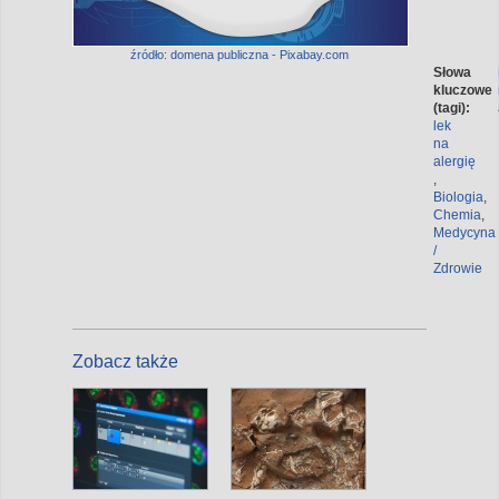
źródło: domena publiczna - Pixabay.com
Słowa
kluczowe
(tagi):
lek
na
alergię
,
Biologia
,
Chemia
,
Medycyna
/
Zdrowie
Zobacz także