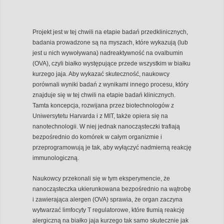
Projekt jest w tej chwili na etapie badań przedklinicznych,
badania prowadzone są na myszach, które wykazują (lub
jest u nich wywoływana) nadreaktywność na ovalbumin
(OVA), czyli białko występujące przede wszystkim w białku
kurzego jaja. Aby wykazać skuteczność, naukowcy
porównali wyniki badań z wynikami innego procesu, który
znajduje się w tej chwili na etapie badań klinicznych.
Tamta koncepcja, rozwijana przez biotechnologów z
Uniwersytetu Harvarda i z MIT, także opiera się na
nanotechnologii. W niej jednak nanocząsteczki trafiają
bezpośrednio do komórek w całym organizmie i
przeprogramowują je tak, aby wyłączyć nadmierną reakcję
immunologiczną.
Naukowcy przekonali się w tym eksperymencie, że
nanocząsteczka ukierunkowana bezpośrednio na wątrobę
i zawierająca alergen (OVA) sprawia, że organ zaczyna
wytwarzać limfocyty T regulatorowe, które tłumią reakcję
alergiczną na białko jaja kurzego tak samo skutecznie jak