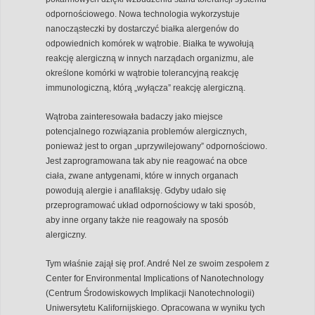
odpornościowego. Nowa technologia wykorzystuje
nanocząsteczki by dostarczyć białka alergenów do
odpowiednich komórek w wątrobie. Białka te wywołują
reakcję alergiczną w innych narządach organizmu, ale
określone komórki w wątrobie tolerancyjną reakcję
immunologiczną, którą „wyłącza” reakcję alergiczną.
Wątroba zainteresowała badaczy jako miejsce
potencjalnego rozwiązania problemów alergicznych,
ponieważ jest to organ „uprzywilejowany” odpornościowo.
Jest zaprogramowana tak aby nie reagować na obce
ciała, zwane antygenami, które w innych organach
powodują alergie i anafilaksję. Gdyby udało się
przeprogramować układ odpornościowy w taki sposób,
aby inne organy także nie reagowały na sposób
alergiczny.
Tym właśnie zajął się prof. André Nel ze swoim zespołem z
Center for Environmental Implications of Nanotechnology
(Centrum Środowiskowych Implikacji Nanotechnologii)
Uniwersytetu Kalifornijskiego. Opracowana w wyniku tych