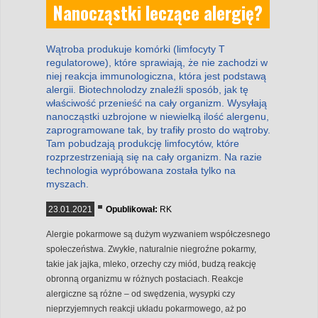
Nanocząstki leczące alergię?
Wątroba produkuje komórki (limfocyty T
regulatorowe), które sprawiają, że nie zachodzi w
niej reakcja immunologiczna, która jest podstawą
alergii. Biotechnolodzy znaleźli sposób, jak tę
właściwość przenieść na cały organizm. Wysyłają
nanocząstki uzbrojone w niewielką ilość alergenu,
zaprogramowane tak, by trafiły prosto do wątroby.
Tam pobudzają produkcję limfocytów, które
rozprzestrzeniają się na cały organizm. Na razie
technologia wypróbowana została tylko na
myszach.
23.01.2021
Opublikował:
RK
Alergie pokarmowe są dużym wyzwaniem współczesnego
społeczeństwa. Zwykłe, naturalnie niegroźne pokarmy,
takie jak jajka, mleko, orzechy czy miód, budzą reakcję
obronną organizmu w różnych postaciach. Reakcje
alergiczne są różne – od swędzenia, wysypki czy
nieprzyjemnych reakcji układu pokarmowego, aż po