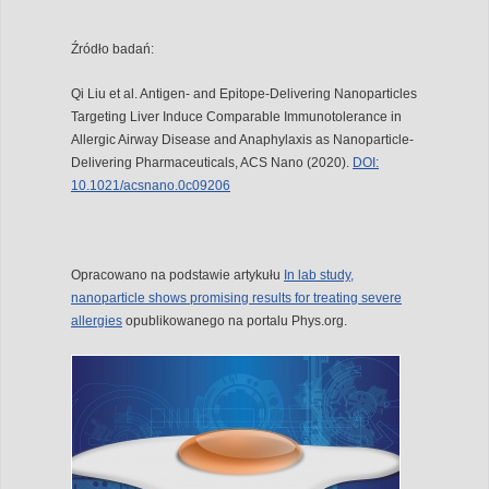
Źródło badań:
Qi Liu et al. Antigen- and Epitope-Delivering Nanoparticles
Targeting Liver Induce Comparable Immunotolerance in
Allergic Airway Disease and Anaphylaxis as Nanoparticle-
Delivering Pharmaceuticals, ACS Nano (2020).
DOI:
10.1021/acsnano.0c09206
Opracowano na podstawie artykułu
In lab study,
nanoparticle shows promising results for treating severe
allergies
opublikowanego na portalu Phys.org.