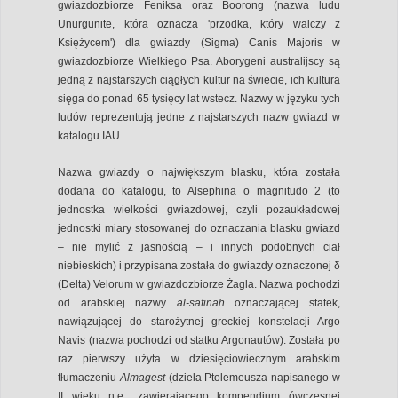
gwiazdozbiorze Feniksa oraz Boorong (nazwa ludu
Unurgunite, która oznacza 'przodka, który walczy z
Księżycem') dla gwiazdy (Sigma) Canis Majoris w
gwiazdozbiorze Wielkiego Psa. Aborygeni australijscy są
jedną z najstarszych ciągłych kultur na świecie, ich kultura
sięga do ponad 65 tysięcy lat wstecz. Nazwy w języku tych
ludów reprezentują jedne z najstarszych nazw gwiazd w
katalogu IAU.
Nazwa gwiazdy o największym blasku, która została
dodana do katalogu, to Alsephina o magnitudo 2 (to
jednostka wielkości gwiazdowej, czyli pozaukładowej
jednostki miary stosowanej do oznaczania blasku gwiazd
– nie mylić z jasnością – i innych podobnych ciał
niebieskich) i przypisana została do gwiazdy oznaczonej δ
(Delta) Velorum w gwiazdozbiorze Żagla. Nazwa pochodzi
od arabskiej nazwy
al-safinah
oznaczającej statek,
nawiązującej do starożytnej greckiej konstelacji Argo
Navis (nazwa pochodzi od statku Argonautów). Została po
raz pierwszy użyta w dziesięciowiecznym arabskim
tłumaczeniu
Almagest
(dzieła Ptolemeusza napisanego w
II wieku n.e., zawierającego kompendium ówczesnej