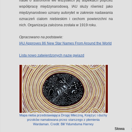
nauki o astronomii we wszystkich jej aspektach poprzez
współpracę międzynarodową. IAU służy również jako
międzynarodowo uznany autorytet w zakresie nadawania
oznaczeń ciałom niebieskim i cechom powierzchni na
nich. Organizacja założona została w 1919 roku.
Opracowano na podstawie:
IAU Approves 86 New Star Names From Around the World
Lista nowo zatwierdzonych nazw gwiazd
Mapa nieba przedstawiająca Drogę Mleczną, Księżyc i duchy
przoków namalowana przez starszego z plemienia
Wardaman. Credit: Bill Yidumduma Harney
Słowa