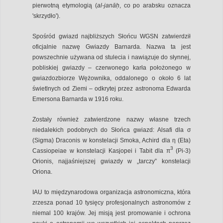
pierwotną etymologią (
al-janāḥ
, co po arabsku oznacza
'skrzydło').
Spośród gwiazd najbliższych Słońcu WGSN zatwierdził
oficjalnie nazwę Gwiazdy Barnarda. Nazwa ta jest
powszechnie używana od stulecia i nawiązuje do słynnej,
pobliskiej gwiazdy – czerwonego karła położonego w
gwiazdozbiorze Wężownika, oddalonego o około 6 lat
świetlnych od Ziemi – odkrytej przez astronoma Edwarda
Emersona Barnarda w 1916 roku.
Zostały również zatwierdzone nazwy własne trzech
niedalekich podobnych do Słońca gwiazd: Alsafi dla σ
(Sigma) Draconis w konstelacji Smoka, Achird dla η (Eta)
3
Cassiopeiae w konstelacji Kasjopei i Tabit dla π
(Pi-3)
Orionis, najjaśniejszej gwiazdy w „tarczy” konstelacji
Oriona.
IAU to międzynarodowa organizacja astronomiczna, która
zrzesza ponad 10 tysięcy profesjonalnych astronomów z
niemal 100 krajów. Jej misją jest promowanie i ochrona