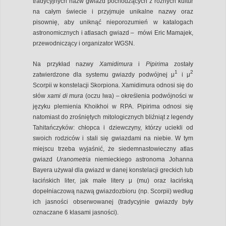
tradycyjnych nazw gwiazd pochodzących z różnych kultur
na całym świecie i przyjmuje unikalne nazwy oraz
pisownię, aby uniknąć nieporozumień w katalogach
astronomicznych i atlasach gwiazd – mówi Eric Mamajek,
przewodniczący i organizator WGSN.
Na przykład nazwy
Xamidimura
i
Pipirima
zostały
1
2
zatwierdzone dla systemu gwiazdy podwójnej μ
i μ
Scorpii w konstelacji Skorpiona. Xamidimura odnosi się do
słów
xami di mura
(oczu lwa) – określenia podwójności w
języku plemienia Khoikhoi w RPA. Pipirima odnosi się
natomiast do zrośniętych mitologicznych bliźniąt z legendy
Tahitańczyków: chłopca i dziewczyny, którzy uciekli od
swoich rodziców i stali się gwiazdami na niebie. W tym
miejscu trzeba wyjaśnić, że siedemnastowieczny atlas
gwiazd
Uranometria
niemieckiego astronoma Johanna
Bayera używał dla gwiazd w danej konstelacji greckich lub
łacińskich liter, jak małe litery μ (mu) oraz łacińską
dopełniaczową nazwą gwiazdozbioru (np. Scorpii) według
ich jasności obserwowanej (tradycyjnie gwiazdy były
oznaczane 6 klasami jasności).