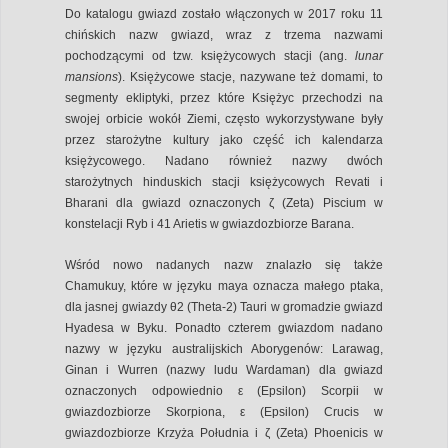
Do katalogu gwiazd zostało włączonych w 2017 roku 11
chińskich nazw gwiazd, wraz z trzema nazwami
pochodzącymi od tzw. księżycowych stacji (ang.
lunar
mansions
). Księżycowe stacje, nazywane też domami, to
segmenty ekliptyki, przez które Księżyc przechodzi na
swojej orbicie wokół Ziemi, często wykorzystywane były
przez starożytne kultury jako część ich kalendarza
księżycowego. Nadano również nazwy dwóch
starożytnych hinduskich stacji księżycowych Revati i
Bharani dla gwiazd oznaczonych ζ (Zeta) Piscium w
konstelacji Ryb i 41 Arietis w gwiazdozbiorze Barana.
Wśród nowo nadanych nazw znalazło się także
Chamukuy, które w języku maya oznacza małego ptaka,
dla jasnej gwiazdy θ2 (Theta-2) Tauri w gromadzie gwiazd
Hyadesa w Byku. Ponadto czterem gwiazdom nadano
nazwy w języku australijskich Aborygenów: Larawag,
Ginan i Wurren (nazwy ludu Wardaman) dla gwiazd
oznaczonych odpowiednio ε (Epsilon) Scorpii
w
gwiazdozbiorze Skorpiona, ε (Epsilon) Crucis w
gwiazdozbiorze Krzyża Południa i ζ (Zeta) Phoenicis w