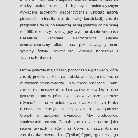
wiedzy astronomicznej i będącym matematycznym
wykładem astronomii geocentrycznej). Chociaż nazwa
pierwotnie odnosiła się do całej konstelacji, została
przypisana do tej pojedynczej jasnej gwiazdy co najmniej
w 1660 roku, czyli wtedy, gdy wydano dzieło Andreasa
Cellariusa
Harmonia Macrocosmica
(słynny
dwunastowieczny atlas nieba przedstawiający m.in.
systemy świata Ptolemeusza, Mikołaja Kopernika i
Tychona Brahego).
Liczne gwiazdy mają nazwy pochodzenia greckiego, które
zostały przetłumaczone na arabski, a następnie na łacinę
w czasach średniowiecza lub w epoce renesansu. Takie
zawiłe historie nazw gwiazd nie są rzadkością. Dwie jasne
gwiazdy, jedna w północnym gwiazdozbiorze Łabędzie
(Cygnus) i inna w południowym gwiazdozbiorze Kruka
(Corvus), znane były od stuleci przez zduplikowaną nazwę
Gienah o arabskiej etymologii. Aby zredukować
zamieszanie, nazwa Gienah została zachowana jako
nazwa gwiazdy γ (Gamma) Corvi, a nazwa Aljanah
została zatwierdzona dla ε (Epsilon) Cygni, zgodnie z jego