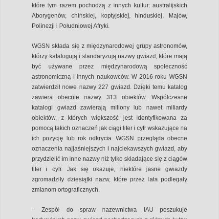
które tym razem pochodzą z innych kultur: australijskich
Aborygenów, chińskiej, koptyjskiej, hinduskiej, Majów,
Polinezji i Południowej Afryki.
WGSN składa się z międzynarodowej grupy astronomów,
którzy katalogują i standaryzują nazwy gwiazd, które mają
być używane przez międzynarodową społeczność
astronomiczną i innych naukowców. W 2016 roku WGSN
zatwierdził nowe nazwy 227 gwiazd. Dzięki temu katalog
zawiera obecnie nazwy 313 obiektów. Współczesne
katalogi gwiazd zawierają miliony lub nawet miliardy
obiektów, z których większość jest identyfikowana za
pomocą takich oznaczeń jak ciągi liter i cyfr wskazujące na
ich pozycję lub rok odkrycia. WGSN przegląda obecne
oznaczenia najjaśniejszych i najciekawszych gwiazd, aby
przydzielić im inne nazwy niż tylko składające się z ciągów
liter i cyfr. Jak się okazuje, niektóre jasne gwiazdy
zgromadziły dziesiątki nazw, które przez lata podlegały
zmianom ortograficznych.
– Zespół do spraw nazewnictwa IAU poszukuje