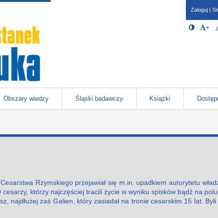
Zaloguj
|
St
Opcje 
Włącz/W
+
Po
javascr
storage
Katowicach
Obszary wiedzy
Śląski badawczy
Książki
Dostęp
 Cesarstwa Rzymskiego przejawiał się m.in. upadkiem autorytetu wład
esarzy, którzy najczęściej tracili życie w wyniku spisków bądź na polu 
z, najdłużej zaś Galien, który zasiadał na tronie cesarskim 15 lat. Byli