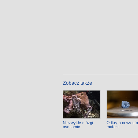
Zobacz także
Niezwykłe mózgi
Odkryto nowy st
ośmiornic
materii