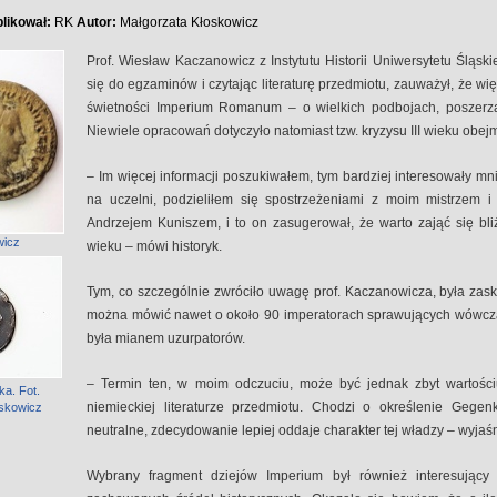
likował:
RK
Autor:
Małgorzata Kłoskowicz
Prof. Wiesław Kaczanowicz z Instytutu Historii Uniwersytetu Śląsk
się do egzaminów i czytając literaturę przedmiotu, zauważył, że w
świetności Imperium Romanum – o wielkich podbojach, poszerzani
Niewiele opracowań dotyczyło natomiast tzw. kryzysu III wieku obej
– Im więcej informacji poszukiwałem, tym bardziej interesowały mn
na uczelni, podzieliłem się spostrzeżeniami z moim mistrzem i
Andrzejem Kuniszem, i to on zasugerował, że warto zająć się bli
wicz
wieku – mówi historyk.
Tym, co szczególnie zwróciło uwagę prof. Kaczanowicza, była zask
można mówić nawet o około 90 imperatorach sprawujących wówczas
była mianem uzurpatorów.
– Termin ten, w moim odczuciu, może być jednak zbyt wartości
a. Fot.
niemieckiej literaturze przedmiotu. Chodzi o określenie Gegenk
oskowicz
neutralne, zdecydowanie lepiej oddaje charakter tej władzy – wyjaś
Wybrany fragment dziejów Imperium był również interesujący 