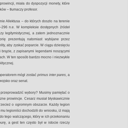
rowincji, miała do dyspozycji monety, które
ików – tłumaczy profesor.
ie Allektusa – do których doszło na terenie
286–296 n.e. W kompleksie dostępnych źródeł
dzy legitymistycznej, a zatem jednoznacznie
orię prezentują natomiast wybijane przez
lity, aby zyskać poparcie. W ciągu dziesięciu
 i brązie, z zapisanymi legendami noszącymi
sach. W ten sposób bardzo mocno i niezwykle
itycznej.
mperatorem mógł zostać
primus inter pares
, a
wojsko oraz senat.
ie przeprowadzić wybory? Musimy pamiętać o
czne prowincje. Cesarz musiał błyskawicznie
przecież o ogromnym obszarze. Każdy legion
 mu legioniści dochodzili do wniosku, iż mają
 do tego walczącego, który w ich przekonaniu
ę, a gest ten często był w istocie rzeczy