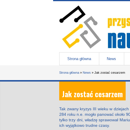
Przejdź do treści
Przystanek nauka
-
portal Uniwesytetu Śląskiego w 
Menu główne
Strona główna
News
Jesteś tutaj
Strona główna
»
News
»
Jak zostać cesarzem
Jak zostać cesarzem
Tak zwany kryzys III wieku w dziejach
284 roku n.e. mogło panować około 90 c
tylko trzy dni, władzę sprawował Marius
ich wyjątkowo trudne czasy.