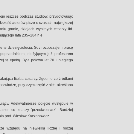
iego jeszcze podczas studiów, przygotowując
iększość autorów pisze o czasach największej
u granic, dziejach wybitnych cesarzy itd.
mującego lata 235–284 n.e.
ie te dziesięciolecia. Gdy rozpocząłem pracę
 poprzednikiem, nieżyjącym już profesorem
żej tą epoką. Była połowa lat 70. ubiegłego
akująca liczba cesarzy. Zgodnie ze źródłami
 władzę, przy czym część z nich określana
ujący. Adekwatniejsze pojęcie występuje w
aiser, co znaczy ‘przeciwcesarz’. Bardziej
nia prof. Wiesław Kaczanowicz.
ze względu na niewielką liczbę i rodzaj