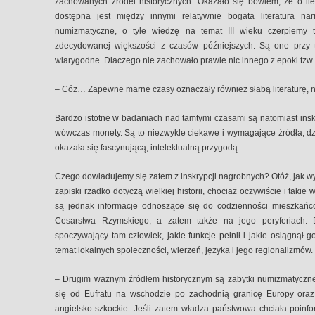
zachowanych źródeł historycznych. Okazało się bowiem, że o ile
dostępna jest między innymi relatywnie bogata literatura nar
numizmatyczne, o tyle wiedzę na temat III wieku czerpiemy 
zdecydowanej większości z czasów późniejszych. Są one przy 
wiarygodne. Dlaczego nie zachowało prawie nic innego z epoki tzw. k
– Cóż… Zapewne marne czasy oznaczały również słabą literaturę, n
Bardzo istotne w badaniach nad tamtymi czasami są natomiast insk
wówczas monety. Są to niezwykle ciekawe i wymagające źródła, dz
okazała się fascynującą, intelektualną przygodą.
Czego dowiadujemy się zatem z inskrypcji nagrobnych? Otóż, jak wy
zapiski rzadko dotyczą wielkiej historii, chociaż oczywiście i takie
są jednak informacje odnoszące się do codzienności mieszkań
Cesarstwa Rzymskiego, a zatem także na jego peryferiach. 
spoczywający tam człowiek, jakie funkcje pełnił i jakie osiągnął 
temat lokalnych społeczności, wierzeń, języka i jego regionalizmów.
– Drugim ważnym źródłem historycznym są zabytki numizmatyczne
się od Eufratu na wschodzie po zachodnią granicę Europy ora
angielsko-szkockie. Jeśli zatem władza państwowa chciała poinf