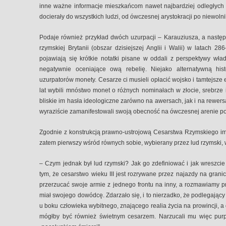
inne ważne informacje mieszkańcom nawet najbardziej odległych p
docierały do wszystkich ludzi, od ówczesnej arystokracji po niewoln
Podaje również przykład dwóch uzurpacji – Karauziusza, a następn
rzymskiej Brytanii (obszar dzisiejszej Anglii i Walii) w latach 
pojawiają się krótkie notatki pisane w oddali z perspektywy wła
negatywnie oceniające ową rebelię. Niejako alternatywną hist
uzurpatorów monety. Cesarze ci musieli opłacić wojsko i tamtejsze e
lat wybili mnóstwo monet o różnych nominałach w złocie, srebrze
bliskie im hasła ideologiczne zarówno na awersach, jak i na rewer
wyraziście zamanifestowali swoją obecność na ówczesnej arenie pol
Zgodnie z konstrukcją prawno-ustrojową Cesarstwa Rzymskiego i
zatem pierwszy wśród równych sobie, wybierany przez lud rzymski, 
– Czym jednak był lud rzymski? Jak go zdefiniować i jak wreszc
tym, że cesarstwo wieku III jest rozrywane przez najazdy na grani
przerzucać swoje armie z jednego frontu na inny, a rozmawiamy 
miał swojego dowódcę. Zdarzało się, i to nierzadko, że podlegający
u boku człowieka wybitnego, znającego realia życia na prowincji, a
mógłby być również świetnym cesarzem. Narzucali mu więc purpur