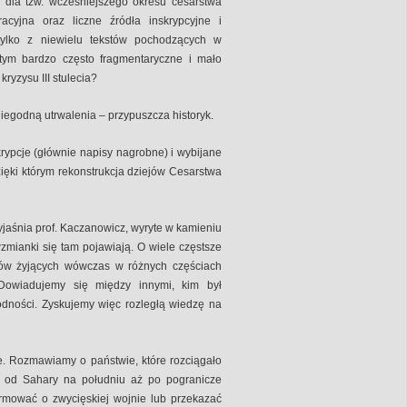
 dla tzw. wcześniejszego okresu cesarstwa
racyjna oraz liczne źródła inskrypcyjne i
tylko z niewielu tekstów pochodzących w
tym bardzo często fragmentaryczne i mało
ryzysu III stulecia?
iegodną utrwalenia – przypuszcza historyk.
rypcje (głównie napisy nagrobne) i wybijane
ięki którym rekonstrukcja dziejów Cesarstwa
jaśnia prof. Kaczanowicz, wyryte w kamieniu
 wzmianki się tam pojawiają. O wiele częstsze
ców żyjących wówczas w różnych częściach
Dowiadujemy się między innymi, kim był
godności. Zyskujemy więc rozległą wiedzę na
. Rozmawiamy o państwie, które rozciągało
z od Sahary na południu aż po pogranicze
ormować o zwycięskiej wojnie lub przekazać