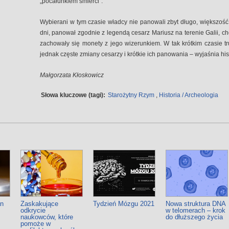
„pocałunkiem śmierci”.
Wybierani w tym czasie władcy nie panowali zbyt długo, większość 
dni, panował zgodnie z legendą cesarz Mariusz na terenie Galii, c
zachowały się monety z jego wizerunkiem. W tak krótkim czasie t
jednak częste zmiany cesarzy i krótkie ich panowania – wyjaśnia his
Małgorzata Kłoskowicz
Słowa kluczowe (tagi):
Starożytny Rzym
,
Historia / Archeologia
an
Zaskakujące
Tydzień Mózgu 2021
Nowa struktura DNA
odkrycie
w telomerach – krok
naukowców, które
do dłuższego życia
pomoże w