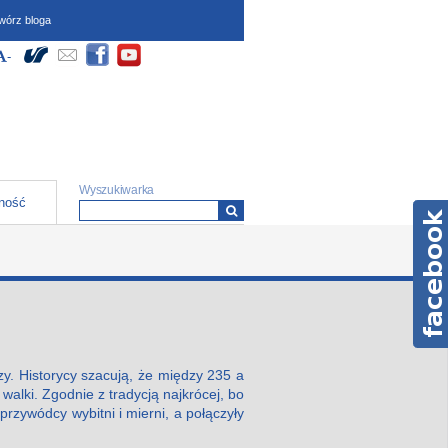
wórz bloga
dostępności (wymagają
Społeczności
yłącz Wysoki kontrast
większ czcionkę
-
Zmniejsz czcionkę
ipt oraz obsługi local
)
Formularz wyszukiwania
Wyszukiwarka
ność
zy. Historycy szacują, że między 235 a
walki. Zgodnie z tradycją najkrócej, bo
 przywódcy wybitni i mierni, a połączyły