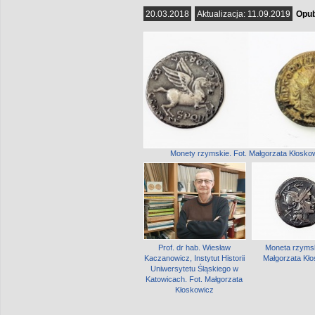
20.03.2018
Aktualizacja:
11.09.2019
Opub
Monety rzymskie. Fot. Małgorzata Kłosko
Prof. dr hab. Wiesław
Moneta rzymsk
Kaczanowicz, Instytut Historii
Małgorzata Kł
Uniwersytetu Śląskiego w
Katowicach. Fot. Małgorzata
Kłoskowicz