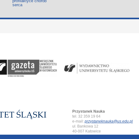
profilaktyce chorób
serca
Przystanek Nauka
tel. 32 359 19 64
e-mail:
przystaneknauka@us.edu.pl
ul. Bankowa 12
40-007 Katowice