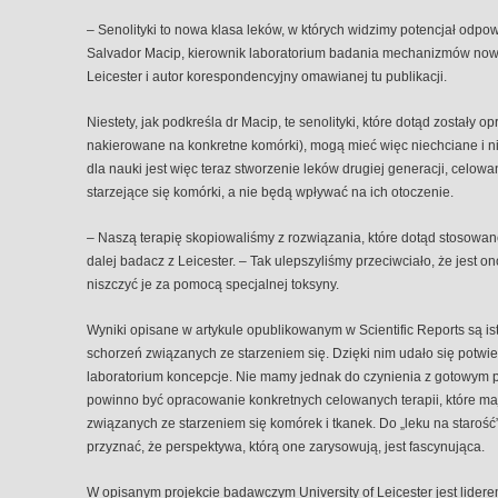
– Senolityki to nowa klasa leków, w których widzimy potencjał odpow
Salvador Macip, kierownik laboratorium badania mechanizmów nowot
Leicester i autor korespondencyjny omawianej tu publikacji.
Niestety, jak podkreśla dr Macip, te senolityki, które dotąd zostały
nakierowane na konkretne komórki), mogą mieć więc niechciane i
dla nauki jest więc teraz stworzenie leków drugiej generacji, celow
starzejące się komórki, a nie będą wpływać na ich otoczenie.
– Naszą terapię skopiowaliśmy z rozwiązania, które dotąd stosow
dalej badacz z Leicester. – Tak ulepszyliśmy przeciwciało, że jest 
niszczyć je za pomocą specjalnej toksyny.
Wyniki opisane w artykule opublikowanym w Scientific Reports są 
schorzeń związanych ze starzeniem się. Dzięki nim udało się potwi
laboratorium koncepcje. Nie mamy jednak do czynienia z gotowym
powinno być opracowanie konkretnych celowanych terapii, które 
związanych ze starzeniem się komórek i tkanek. Do „leku na starość” 
przyznać, że perspektywa, którą one zarysowują, jest fascynująca.
W opisanym projekcie badawczym University of Leicester jest lide