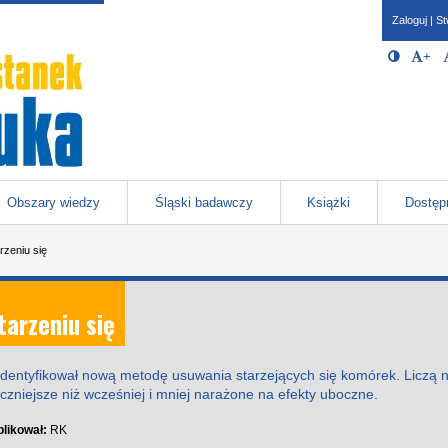
Zaloguj
|
St
Opcje 
Włącz/W
+
Po
javascr
storage
Katowicach
Obszary wiedzy
Śląski badawczy
Książki
Dostęp
rzeniu się
tarzeniu się
tyfikował nową metodę usuwania starzejących się komórek. Liczą na to
zniejsze niż wcześniej i mniej narażone na efekty uboczne.
likował:
RK