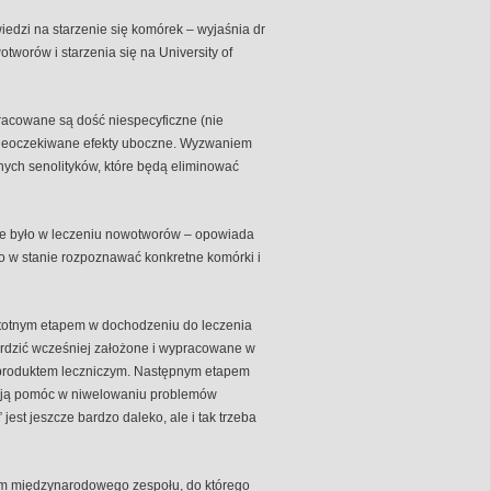
iedzi na starzenie się komórek – wyjaśnia dr
worów i starzenia się na University of
 opracowane są dość niespecyficzne (nie
 nieoczekiwane efekty uboczne. Wyzwaniem
anych senolityków, które będą eliminować
ane było w leczeniu nowotworów – opowiada
ono w stanie rozpoznawać konkretne komórki i
istotnym etapem w dochodzeniu do leczenia
erdzić wcześniej założone i wypracowane w
 produktem leczniczym. Następnym etapem
mają pomóc w niwelowaniu problemów
jest jeszcze bardzo daleko, ale i tak trzeba
rem międzynarodowego zespołu, do którego