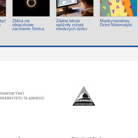
 być
Zbliża się
Zdalne lekcje
Międzynarodowy
o
obrączkowe
opóźniły rozwój
Dzień Matematyki
zaćmienie Słońca
młodszych dzieci