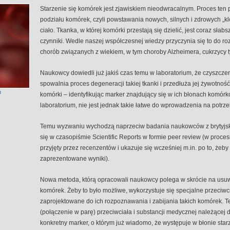
Starzenie się komórek jest zjawiskiem nieodwracalnym. Proces ten 
podziału komórek, czyli powstawania nowych, silnych i zdrowych „k
ciało. Tkanka, w której komórki przestają się dzielić, jest coraz sła
czynniki. Wedle naszej współczesnej wiedzy przyczynia się to do ro
chorób związanych z wiekiem, w tym choroby Alzheimera, cukrzycy 
Naukowcy dowiedli już jakiś czas temu w laboratorium, że czyszcze
spowalnia proces degeneracji takiej tkanki i przedłuża jej żywotn
m
komórki – identyfikując marker znajdujący się w ich błonach komórko
laboratorium, nie jest jednak takie łatwe do wprowadzenia na potr
Temu wyzwaniu wychodzą naprzeciw badania naukowców z brytyjskieg
się w czasopiśmie Scientific Reports w formie peer review (w proces
przyjęty przez recenzentów i ukazuje się wcześniej m.in. po to, że
zaprezentowane wyniki).
Nowa metoda, którą opracowali naukowcy polega w skrócie na usu
komórek. Żeby to było możliwe, wykorzystuje się specjalne przeciwci
zaprojektowane do ich rozpoznawania i zabijania takich komórek. T
(połączenie w parę) przeciwciała i substancji medycznej należącej d
konkretny marker, o którym już wiadomo, że występuje w błonie starz