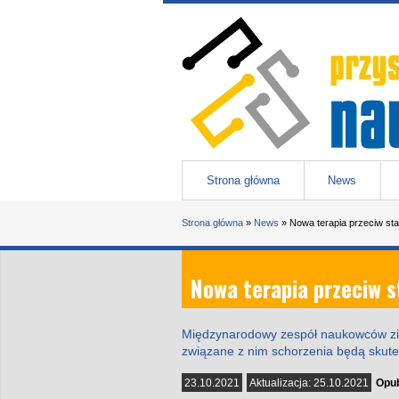
Przejdź do treści
Przystanek nauka
-
portal Uniwesytetu Śląskiego w 
Menu główne
Strona główna
News
Jesteś tutaj
Strona główna
»
News
»
Nowa terapia przeciw sta
Nowa terapia przeciw s
Międzynarodowy zespół naukowców ziden
związane z nim schorzenia będą skutec
23.10.2021
Aktualizacja:
25.10.2021
Opub