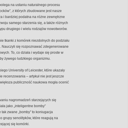
polega na ustaniu naturalnego procesu
locków”, z których zbudowane jest nasze
bsza i bardziej podatna na różne zewnętrzne
zwoju samego starzenia się, a także różnych
typu drugiego i wielu rodzajów nowotworów.
nie tkanki z komórek niezdolnych do podziału
ość. Nauczyli się rozpoznawać zdegenerowane
wych. To, co działa i wydaje się proste w
zeby żywego ludzkiego organizmu.
o University of Leicester, które ukazały
ie recenzowania – artykuł nie jest jeszcze
by większa publiczność naukowa mogła ocenić
waniu nagromadzeń starzejących się
ała jako „inteligentne bomby”
e tak zwane „bomby” to koniugacja
o grupy senolityków, które reagują na
ejącej się komórki.