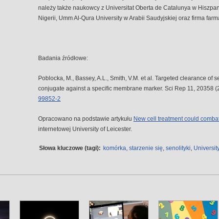
należy także naukowcy z Universitat Oberta de Catalunya w Hiszpani
Nigerii, Umm Al-Qura University w Arabii Saudyjskiej oraz firma fa
Badania źródłowe:
Poblocka, M., Bassey, A.L., Smith, V.M. et al. Targeted clearance of 
conjugate against a specific membrane marker. Sci Rep 11, 20358 (
99852-2
Opracowano na podstawie artykułu
New cell treatment could comba
internetowej University of Leicester.
Słowa kluczowe (tagi):
komórka
,
starzenie się
,
senolityki
,
Universit