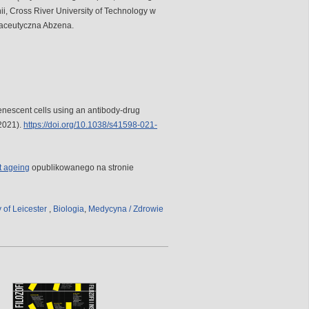
i, Cross River University of Technology w
rmaceutyczna Abzena.
senescent cells using an antibody-drug
2021).
https://doi.org/10.1038/s41598-021-
t ageing
opublikowanego na stronie
y of Leicester
,
Biologia
,
Medycyna / Zdrowie