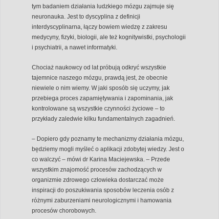
tym badaniem działania ludzkiego mózgu zajmuje się
neuronauka. Jest to dyscyplina z definicji
interdyscyplinarna, łączy bowiem wiedzę z zakresu
medycyny, fizyki, biologii, ale też kognitywistki, psychologii
i psychiatrii, a nawet informatyki.
Chociaż naukowcy od lat próbują odkryć wszystkie
tajemnice naszego mózgu, prawdą jest, że obecnie
niewiele o nim wiemy. W jaki sposób się uczymy, jak
przebiega proces zapamiętywania i zapominania, jak
kontrolowane są wszystkie czynności życiowe – to
przykłady zaledwie kilku fundamentalnych zagadnień.
– Dopiero gdy poznamy te mechanizmy działania mózgu,
będziemy mogli myśleć o aplikacji zdobytej wiedzy. Jest o
co walczyć – mówi dr Karina Maciejewska. – Przede
wszystkim znajomość procesów zachodzących w
organizmie zdrowego człowieka dostarczać może
inspiracji do poszukiwania sposobów leczenia osób z
różnymi zaburzeniami neurologicznymi i hamowania
procesów chorobowych.