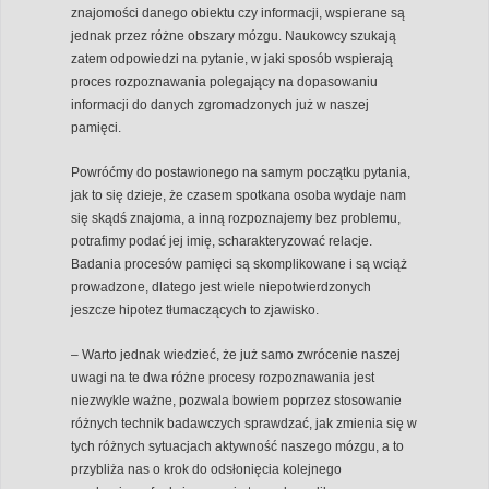
znajomości danego obiektu czy informacji, wspierane są
jednak przez różne obszary mózgu. Naukowcy szukają
zatem odpowiedzi na pytanie, w jaki sposób wspierają
proces rozpoznawania polegający na dopasowaniu
informacji do danych zgromadzonych już w naszej
pamięci.
Powróćmy do postawionego na samym początku pytania,
jak to się dzieje, że czasem spotkana osoba wydaje nam
się skądś znajoma, a inną rozpoznajemy bez problemu,
potrafimy podać jej imię, scharakteryzować relacje.
Badania procesów pamięci są skomplikowane i są wciąż
prowadzone, dlatego jest wiele niepotwierdzonych
jeszcze hipotez tłumaczących to zjawisko.
– Warto jednak wiedzieć, że już samo zwrócenie naszej
uwagi na te dwa różne procesy rozpoznawania jest
niezwykle ważne, pozwala bowiem poprzez stosowanie
różnych technik badawczych sprawdzać, jak zmienia się w
tych różnych sytuacjach aktywność naszego mózgu, a to
przybliża nas o krok do odsłonięcia kolejnego