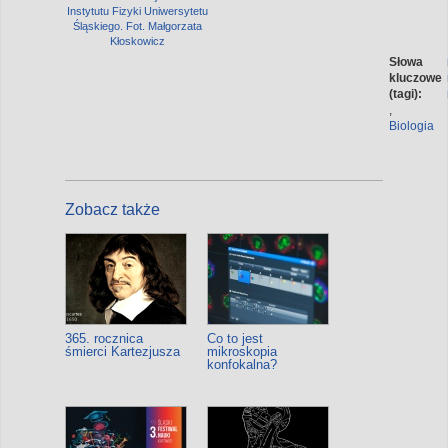
Instytutu Fizyki Uniwersytetu
Śląskiego. Fot. Małgorzata
Kłoskowicz
Słowa
kluczowe
(tagi):
,
Biologia
Zobacz także
365. rocznica
Co to jest
śmierci Kartezjusza
mikroskopia
konfokalna?