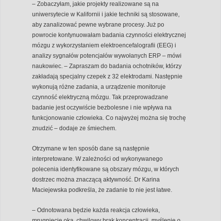
– Zobaczyłam, jakie projekty realizowane są na
uniwersytecie w Kalifornii i jakie techniki są stosowane,
aby zanalizować pewne wybrane procesy. Już po
powrocie kontynuowałam badania czynności elektrycznej
mózgu z wykorzystaniem elektroencefalografii (EEG) i
analizy sygnałów potencjałów wywołanych ERP – mówi
naukowiec. – Zapraszam do badania ochotników, którzy
zakładają specjalny czepek z 32 elektrodami. Następnie
wykonują różne zadania, a urządzenie monitoruje
czynność elektryczną mózgu. Tak przeprowadzane
badanie jest oczywiście bezbolesne i nie wpływa na
funkcjonowanie człowieka. Co najwyżej można się trochę
znudzić – dodaje ze śmiechem.
Otrzymane w ten sposób dane są następnie
interpretowane. W zależności od wykonywanego
polecenia identyfikowane są obszary mózgu, w których
dostrzec można znaczącą aktywność. Dr Karina
Maciejewska podkreśla, że zadanie to nie jest łatwe.
– Odnotowana będzie każda reakcja człowieka,
mrugnięcie oka, chwilowy brak koncentracji, myślenie o