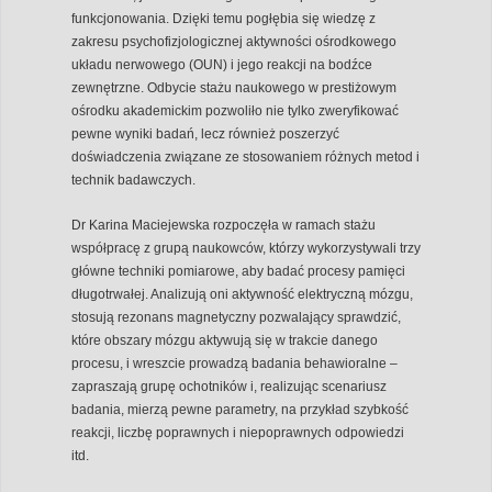
funkcjonowania. Dzięki temu pogłębia się wiedzę z
zakresu psychofizjologicznej aktywności ośrodkowego
układu nerwowego (OUN) i jego reakcji na bodźce
zewnętrzne. Odbycie stażu naukowego w prestiżowym
ośrodku akademickim pozwoliło nie tylko zweryfikować
pewne wyniki badań, lecz również poszerzyć
doświadczenia związane ze stosowaniem różnych metod i
technik badawczych.
Dr Karina Maciejewska rozpoczęła w ramach stażu
współpracę z grupą naukowców, którzy wykorzystywali trzy
główne techniki pomiarowe, aby badać procesy pamięci
długotrwałej. Analizują oni aktywność elektryczną mózgu,
stosują rezonans magnetyczny pozwalający sprawdzić,
które obszary mózgu aktywują się w trakcie danego
procesu, i wreszcie prowadzą badania behawioralne –
zapraszają grupę ochotników i, realizując scenariusz
badania, mierzą pewne parametry, na przykład szybkość
reakcji, liczbę poprawnych i niepoprawnych odpowiedzi
itd.