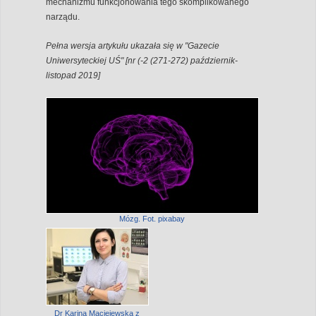
mechanizmu funkcjonowania tego skomplikowanego
narządu.
Pełna wersja artykułu ukazała się w "Gazecie
Uniwersyteckiej UŚ" [nr (-2 (271-272) październik-
listopad 2019]
Mózg. Fot. pixabay
Dr Karina Maciejewska z