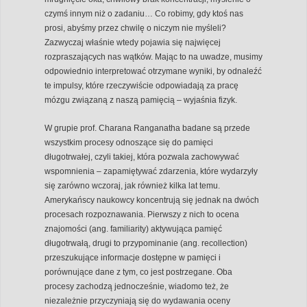
czymś innym niż o zadaniu… Co robimy, gdy ktoś nas
prosi, abyśmy przez chwilę o niczym nie myśleli?
Zazwyczaj właśnie wtedy pojawia się najwięcej
rozpraszających nas wątków. Mając to na uwadze, musimy
odpowiednio interpretować otrzymane wyniki, by odnaleźć
te impulsy, które rzeczywiście odpowiadają za pracę
mózgu związaną z naszą pamięcią – wyjaśnia fizyk.
W grupie prof. Charana Ranganatha badane są przede
wszystkim procesy odnoszące się do pamięci
długotrwałej, czyli takiej, która pozwala zachowywać
wspomnienia – zapamiętywać zdarzenia, które wydarzyły
się zarówno wczoraj, jak również kilka lat temu.
Amerykańscy naukowcy koncentrują się jednak na dwóch
procesach rozpoznawania. Pierwszy z nich to ocena
znajomości (ang. familiarity) aktywująca pamięć
długotrwałą, drugi to przypominanie (ang. recollection)
przeszukujące informacje dostępne w pamięci i
porównujące dane z tym, co jest postrzegane. Oba
procesy zachodzą jednocześnie, wiadomo też, że
niezależnie przyczyniają się do wydawania oceny