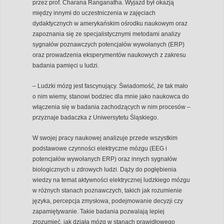
przez prof. Charana Ranganatha. Wyjazd był okazją
między innymi do uczestniczenia w zajęciach
dydaktycznych w amerykańskim ośrodku naukowym oraz
zapoznania się ze specjalistycznymi metodami analizy
sygnałów poznawczych potencjałów wywołanych (ERP)
oraz prowadzenia eksperymentów naukowych z zakresu
badania pamięci u ludzi.
– Ludzki mózg jest fascynujący. Świadomość, że tak mało
o nim wiemy, stanowi bodziec dla mnie jako naukowca do
włączenia się w badania zachodzących w nim procesów –
przyznaje badaczka z Uniwersytetu Śląskiego.
W swojej pracy naukowej analizuje przede wszystkim
podstawowe czynności elektryczne mózgu (EEG i
potencjałów wywołanych ERP) oraz innych sygnałów
biologicznych u zdrowych ludzi. Dąży do pogłębienia
wiedzy na temat aktywności elektrycznej ludzkiego mózgu
w różnych stanach poznawczych, takich jak rozumienie
języka, percepcja zmysłowa, podejmowanie decyzji czy
zapamiętywanie. Takie badania pozwalają lepiej
zrozumieć, jak działa mózg w stanach prawidłowego