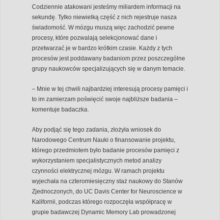
Codziennie atakowani jesteśmy miliardem informacji na
sekundę. Tylko niewielką część z nich rejestruje nasza
świadomość. W mózgu muszą więc zachodzić pewne
procesy, które pozwalają selekcjonować dane i
przetwarzać je w bardzo krótkim czasie. Każdy z tych
procesów jest poddawany badaniom przez poszczególne
grupy naukowców specjalizujących się w danym temacie.
– Mnie w tej chwili najbardziej interesują procesy pamięci i
to im zamierzam poświęcić swoje najbliższe badania –
komentuje badaczka.
Aby podjąć się tego zadania, złożyła wniosek do
Narodowego Centrum Nauki o finansowanie projektu,
którego przedmiotem było badanie procesów pamięci z
wykorzystaniem specjalistycznych metod analizy
czynności elektrycznej mózgu. W ramach projektu
wyjechała na czteromiesięczny staż naukowy do Stanów
Zjednoczonych, do UC Davis Center for Neuroscience w
Kalifornii, podczas którego rozpoczęła współpracę w
grupie badawczej Dynamic Memory Lab prowadzonej