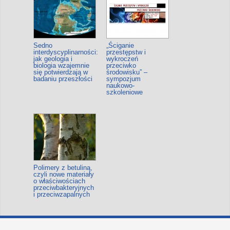
Sedno
„Ściganie
interdyscyplinarności:
przestępstw i
jak geologia i
wykroczeń
biologia wzajemnie
przeciwko
się potwierdzają w
środowisku” –
badaniu przeszłości
sympozjum
naukowo-
szkoleniowe
Polimery z betuliną,
czyli nowe materiały
o właściwościach
przeciwbakteryjnych
i przeciwzapalnych