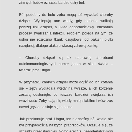
zimnych lodów oznacza bardzo ostry ból.
Ból podobny do bólu zęba mogą też wywołać choroby
dziąseł. Występują one wtedy, gdy bakterie wnikają
poniżej linii dziąseł, a układ odpornościowy uruchamia
procesy zwalczania infekcji. Problem polega na tym, że
ustrój nie rozróżnia tkanki dziąsłowej od bakterii płytki
nazębnej, dlatego atakuje własną zdrową tkankę.
– Choroby dziąseł są tak naprawdę chorobami
autoimmunologicznymi numer jeden w skali świata –
twierdzi prof. Ungar.
W przypadku chorych dziąseł może dojść do ich cofania
się – zęby wyglądają wtedy na wyższe, a ich korzenie
zostają odsłonięte, co jeszcze bardziej zwiększa ich
wrażliwość. Zęby stają się wtedy mniej stabilne i wówczas
nawet gryzienie staje się bolesne.
Jak przekonuje prof. Ungar, ten nieznośny ból wcale nie
był przypadłością naszych praprzodków. Okazuje się, że
szczątki przedstawicieli
Homo erectus
, neandertalczyków