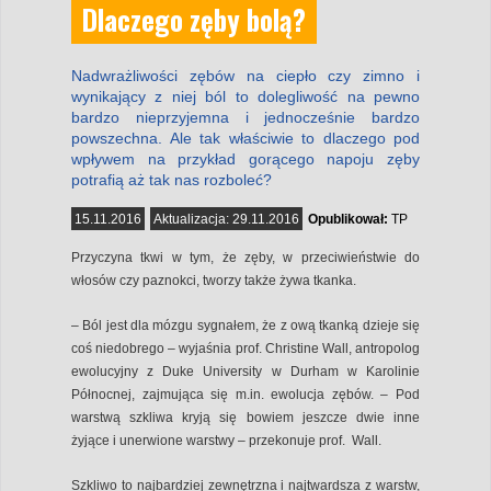
Dlaczego zęby bolą?
Nadwrażliwości zębów na ciepło czy zimno i
wynikający z niej ból to dolegliwość na pewno
bardzo nieprzyjemna i jednocześnie bardzo
powszechna. Ale tak właściwie to dlaczego pod
wpływem na przykład gorącego napoju zęby
potrafią aż tak nas rozboleć?
15.11.2016
Aktualizacja:
29.11.2016
Opublikował:
TP
Przyczyna tkwi w tym, że zęby, w przeciwieństwie do
włosów czy paznokci, tworzy także żywa tkanka.
– Ból jest dla mózgu sygnałem, że z ową tkanką dzieje się
coś niedobrego – wyjaśnia prof. Christine Wall, antropolog
ewolucyjny z Duke University w Durham w Karolinie
Północnej, zajmująca się m.in. ewolucja zębów. – Pod
warstwą szkliwa kryją się bowiem jeszcze dwie inne
żyjące i unerwione warstwy – przekonuje prof. Wall.
Szkliwo to najbardziej zewnętrzna i najtwardsza z warstw,