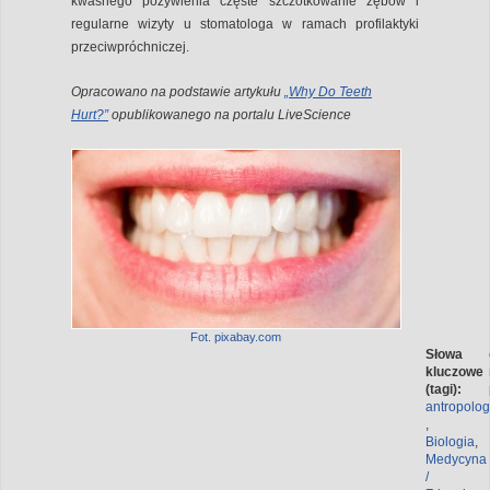
kwaśnego pożywienia częste szczotkowanie zębów i
regularne wizyty u stomatologa w ramach profilaktyki
przeciwpróchniczej.
Opracowano na podstawie artykułu
„Why Do Teeth
Hurt?”
opublikowanego na portalu LiveScience
Fot. pixabay.com
Słowa
kluczowe
(tagi):
antropolog
,
Biologia
,
Medycyna
/