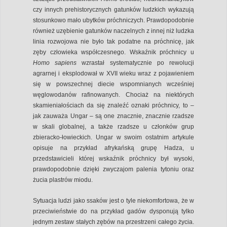
czy innych prehistorycznych gatunków ludzkich wykazują
stosunkowo mało ubytków próchniczych. Prawdopodobnie
również uzębienie gatunków naczelnych z innej niż ludzka
linia rozwojowa nie było tak podatne na próchnicę, jak
zęby człowieka współczesnego. Wskaźnik próchnicy u
Homo sapiens
wzrastał systematycznie po rewolucji
agrarnej i eksplodował w XVII wieku wraz z pojawieniem
się w powszechnej diecie wspomnianych wcześniej
węglowodanów rafinowanych. Chociaż na niektórych
skamieniałościach da się znaleźć oznaki próchnicy, to –
jak zauważa Ungar – są one znacznie, znacznie rzadsze
w skali globalnej, a także rzadsze u członków grup
zbieracko-łowieckich. Ungar w swoim ostatnim artykule
opisuje na przykład afrykańską grupę Hadza, u
przedstawicieli której wskaźnik próchnicy był wysoki,
prawdopodobnie dzięki zwyczajom palenia tytoniu oraz
żucia plastrów miodu.
Sytuacja ludzi jako ssaków jest o tyle niekomfortowa, że w
przeciwieństwie do na przykład gadów dysponują tylko
jednym zestaw stałych zębów na przestrzeni całego życia.