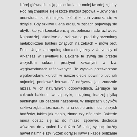
której główną funkcją jest osłanianie mniej twardej zębiny.
Pod nią znajduje się jeszcze miazga zębowa – ukrwiona i
unerwiona tkanka miękka, której korzeń zanurza się w
dziąśle. Gdy szkliwo ulega erozji, w zębach pojawiają się
ubytki, których konsekwencją jest bolesna nadwrażliwość.
Najbardziej szkodliwe dla szkliwa są produkty przemiany
metabolicznej bakterii żyjących na zębach – mówi prof.
Peter Ungar, antropolog stomatologiczny z University of
Arkansas w Fayetteville. Bakterie te żywią się przede
wszystkim cukrami prostymi zawartymi w tzw.
węglowodanach rafinowanych. To wysoko przetworzone
węglowodany, których w naszej diecie powinno być jak
najmniej, ponieważ ich wartość odżywcza jest znacznie
niższa w ich naturalnych odpowiednich. Żerujące na
cukrach bakterie tworzą płytkę nazębną, inaczej płytką
bakteryjną lub osadem nazębnym. W miejscach ubytków
szkliwa zębina jest narażona na odbieranie mocniejszych
bodźców, takich jak ciepło, zimno czy ciśnienie. Bakterie
mogą dostać się aż do miazgi zębowej, dochodzi
wówczas do zapaleń i zakażeń. W takiej sytuacji każdy
nawet najmniejszy łyczek gorącej kawy i każde polizanie