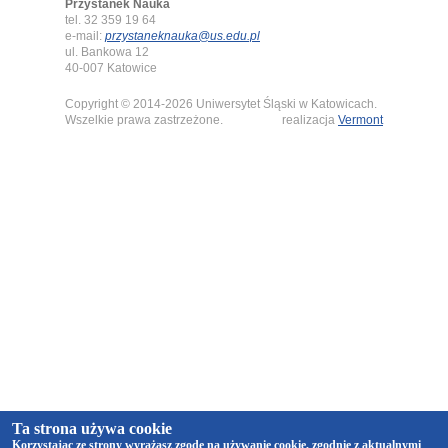
Przystanek Nauka
tel. 32 359 19 64
e-mail:
przystaneknauka@us.edu.pl
ul. Bankowa 12
40-007 Katowice
Copyright © 2014-2026 Uniwersytet Śląski w Katowicach.
Wszelkie prawa zastrzeżone.
realizacja
Vermont
Ta strona używa cookie
Korzystając ze strony wyrażasz zgodę na używanie cookie, zgodnie z aktualnymi