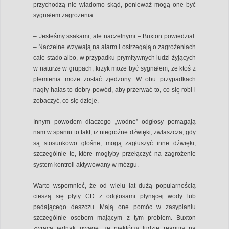
przychodzą nie wiadomo skąd, ponieważ mogą one być
sygnałem zagrożenia.
– Jesteśmy ssakami, ale naczelnymi – Buxton powiedział.
– Naczelne wzywają na alarm i ostrzegają o zagrożeniach
całe stado albo, w przypadku prymitywnych ludzi żyjących
w naturze w grupach, krzyk może być sygnałem, że ktoś z
plemienia może zostać zjedzony. W obu przypadkach
nagły hałas to dobry powód, aby przerwać to, co się robi i
zobaczyć, co się dzieje.
Innym powodem dlaczego „wodne” odgłosy pomagają
nam w spaniu to fakt, iż niegroźne dźwięki, zwłaszcza, gdy
są stosunkowo głośne, mogą zagłuszyć inne dźwięki,
szczególnie te, które mogłyby przełączyć na zagrożenie
system kontroli aktywowany w mózgu.
Warto wspomnieć, że od wielu lat dużą popularnością
cieszą się płyty CD z odgłosami płynącej wody lub
padającego deszczu. Mają one pomóc w zasypianiu
szczególnie osobom mającym z tym problem. Buxton
zwraca jednak uwagę, że niektórzy ludzie reagują na