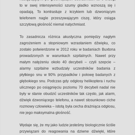
to w swej intensywności szumy gładko wznoszą się i
opadają. To kontrastuje z krzykiem lub dzwoniącym
telefonem nagle przeszywającym ciszę, który osiąga
szczytową głośność niemal natychmiast.
To zasadnicza różnica akustyczna pomiędzy nagłym
zagrożeniem a stopniowym wzrastaniem dźwięku, co
zostało potwierdzone w 2012 roku w badaniach Buxtona
prowadzonych w warunkach szpitalnych. Nawet przy
małym natężeniu około 40 decybeli – czyli szepcie –
alarmy szpitalne wzbudzały uczestników badania z
płytkiego snu w 90% przypadków i połowę badanych z
głębokiego snu. Podczas gdy odgłosy helikoptera i ruchu
ulicznego po osiągnięciu poziomu 70 decybeli nadal nie
były w stanie obudzić uczestników tak często, jak alarm,
dźwięk dzwoniącego telefonu, a nawet stosunkowo ciche
rozmowy człowieka – istotą była cecha drażniąca odgłosu,
nie jego maksymalna głośność.
Wydaje się, że my jako ludzie jesteśmy biologicznie ściśle
przywiązani do reagowania na dziwne dźwięki, które