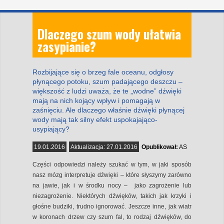
Dlaczego szum wody ułatwia
zasypianie?
Rozbijające się o brzeg fale oceanu, odgłosy
płynącego potoku, szum padającego deszczu –
większość z ludzi uważa, że te „wodne” dźwięki
mają na nich kojący wpływ i pomagają w
zaśnięciu. Ale dlaczego właśnie dźwięki płynącej
wody mają tak silny efekt uspokajająco-
usypiający?
19.01.2016
Aktualizacja:
27.01.2016
Opublikował:
AS
Części odpowiedzi należy szukać w tym, w jaki sposób
nasz mózg interpretuje dźwięki – które słyszymy zarówno
na jawie, jak i w środku nocy – jako zagrożenie lub
niezagrożenie. Niektórych dźwięków, takich jak krzyki i
głośne budziki, trudno ignorować. Jeszcze inne, jak wiatr
w koronach drzew czy szum fal, to rodzaj dźwięków, do