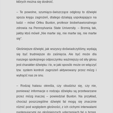
których można się dostroić.
– Te powolne, szumiąco-świszczące odgłosy to dźwięki
spoza kręgu zagrożeń, dlatego działają uspokajająco na
ludzi – mówi Orfeu Buxton, profesor biobehawioralnego
zdrowia na Pennsylvania State University. – Brzmią tak,
jakby ktoś mówił „Nie martw się, nie martw się, nie martw
się”.
Głośniejsze dźwięki, jak wszyscy doświadczyliśmy, wydają
się być trudniejsze do zaśnięcia. Ale być może dla
naszego spokojnego odpoczynku ważniejszy od siły głosu
jest charakter dźwięku i to, w jaki sposób może on włączyć
tzw. system kontroli zagrożeń aktywowany przez mózg i
wytrącić nas ze snu.
– Rodzaj hałasu określa, czy obudzisz się, czy nie,
ponieważ informacje o rodzaju dźwięku są przetwarzane
przez mózg inaczej – powiedział Buxton. Na przykład,
chociaż poszczególne dźwięki fal mogą się znacznie
różnić pod względem głośności, z ich cichymi interwałami
następującymi po głośniejszych uderzeniach fal o brzeg,