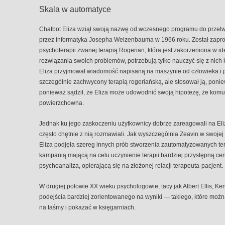
Skala w automatyce
Chatbot Eliza wziął swoją nazwę od wczesnego programu do przetw
przez informatyka Josepha Weizenbauma w 1966 roku. Został zapro
psychoterapii zwanej terapią Rogerian, która jest zakorzeniona w ide
rozwiązania swoich problemów, potrzebują tylko nauczyć się z nic
Eliza przyjmował wiadomość napisaną na maszynie od człowieka i 
szczególnie zachwycony terapią rogeriańską, ale stosował ją, poni
ponieważ sądził, że Eliza może udowodnić swoją hipotezę, że komu
powierzchowna.
Jednak ku jego zaskoczeniu użytkownicy dobrze zareagowali na Eliz
często chętnie z nią rozmawiali. Jak wyszczególnia Zeavin w swojej
Eliza podjęła szereg innych prób stworzenia zautomatyzowanych ter
kampanią mającą na celu uczynienie terapii bardziej przystępną c
psychoanaliza, opierającą się na złożonej relacji terapeuta-pacjent.
W drugiej połowie XX wieku psychologowie, tacy jak Albert Ellis, Ke
podejścia bardziej zorientowanego na wyniki — takiego, które możn
na taśmy i pokazać w księgarniach.