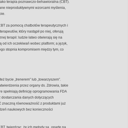
e jako terapia poznawczo-behawioralna (CBT).
wane nieproduktywnymi wzorcami myślenia,
bie.
CBT za pomocą chatbotów terapeutycznych i
rapeutów, który nastąpił po niej, oferują
nej terapii: ludzie łatwo otwierają się na
 od ich oczekiwań wobec platform; a język,
ego stopnia kompromisem między tym, co
y też bycie „trenerem” lub „towarzyszem”.
twierdzenia przez organy ds. Zdrowia, takie
re spełniają definicję oprogramowania FDA
z dostarczania danych dotyczących
ć znaczną równoważność z produktami już
rdzeń naukowych bez konieczności
BT, twierdząc, że ich metody są „oparte na