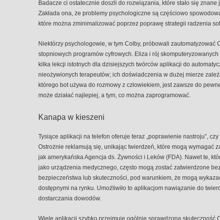
Badacze ci ostatecznie doszli do rozwiązania, które stało się znan
Zakłada ona, że ​​problemy psychologiczne są częściowo spowodo
które można zminimalizować poprzez poprawę strategii radzenia so
Niektórzy psychologowie, w tym Colby, próbowali zautomatyzować 
stopniowych programów cyfrowych. Eliza i rój skomputeryzowanych te
kilka lekcji istotnych dla dzisiejszych twórców aplikacji do automatycz
nieożywionych terapeutów; ich doświadczenia w dużej mierze zależą
którego bot używa do rozmowy z człowiekiem, jest zawsze do pewn
może działać najlepiej, a tym, co można zaprogramować.
Kanapa w kieszeni
Tysiące aplikacji na telefon oferuje teraz „poprawienie nastroju”, cz
Ostrożnie reklamują się, unikając twierdzeń, które mogą wymagać za
jak amerykańska Agencja ds. Żywności i Leków (FDA). Nawet te, któ
jako urządzenia medycznego, często mogą zostać zatwierdzone be
bezpieczeństwa lub skuteczności, pod warunkiem, że mogą wykaza
dostępnymi na rynku. Umożliwiło to aplikacjom nawiązanie do twie
dostarczania dowodów.
Wiele aplikacji szybko przejmuje ogólnie sprawdzoną skuteczność C