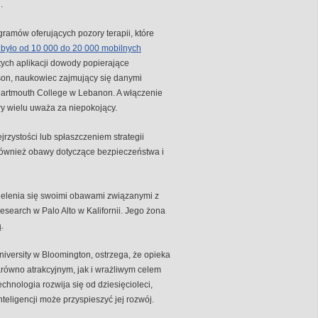
.
ogramów oferujących pozory terapii, które
było od 10 000 do 20 000 mobilnych
 tych aplikacji dowody popierające
son, naukowiec zajmujący się danymi
artmouth College w Lebanon. A włączenie
ry wielu uważa za niepokojący.
jrzystości lub spłaszczeniem strategii
ą również obawy dotyczące bezpieczeństwa i
ielenia się swoimi obawami związanymi z
search w Palo Alto w Kalifornii. Jego żona
.
versity w Bloomington, ostrzega, że ​​opieka
 zarówno atrakcyjnym, jak i wrażliwym celem
technologia rozwija się od dziesięcioleci,
teligencji może przyspieszyć jej rozwój.