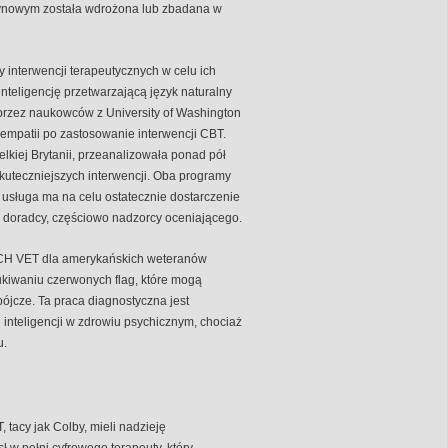
szynowym została wdrożona lub zbadana w
y interwencji terapeutycznych w celu ich
inteligencję przetwarzającą język naturalny
 przez naukowców z University of Washington
 empatii po zastosowanie interwencji CBT.
lkiej Brytanii, przeanalizowała ponad pół
skuteczniejszych interwencji. Oba programy
da usługa ma na celu ostatecznie dostarczenie
a doradcy, częściowo nadzorcy oceniającego.
REACH VET dla amerykańskich weteranów
iwaniu czerwonych flag, które mogą
ójcze. Ta praca diagnostyczna jest
nteligencji w zdrowiu psychicznym, chociaż
u.
 tacy jak Colby, mieli nadzieję
 w pełni cyfrowego terapeuty, który