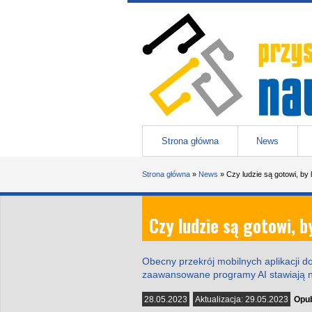
Przejdź do treści
Przystanek nauka
-
portal Uniwesytetu Śląskiego w 
Menu główne
Strona główna
News
Jesteś tutaj
Strona główna
»
News
»
Czy ludzie są gotowi, by
Czy ludzie są gotowi, 
Obecny przekrój mobilnych aplikacji do
zaawansowane programy AI stawiają n
28.05.2023
Aktualizacja:
29.05.2023
Opub