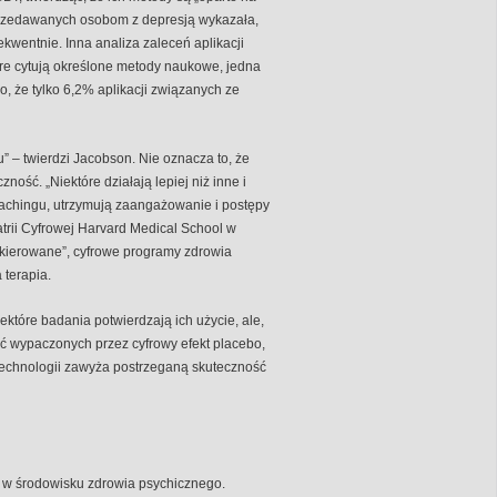
sprzedawanych osobom z depresją wykazała,
sekwentnie. Inna analiza zaleceń aplikacji
óre cytują określone metody naukowe, jedna
o, że tylko 6,2% aplikacji związanych ze
” – twierdzi Jacobson. Nie oznacza to, że
ość. „Niektóre działają lepiej niż inne i
coachingu, utrzymują zaangażowanie i postępy
trii Cyfrowej Harvard Medical School w
 „kierowane”, cyfrowe programy zdrowia
 terapia.
które badania potwierdzają ich użycie, ale,
tać wypaczonych przez cyfrowy efekt placebo,
 technologii zawyża postrzeganą skuteczność
ję w środowisku zdrowia psychicznego.