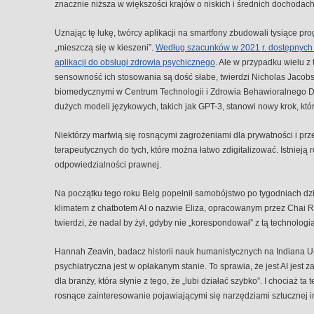
znacznie niższa w większości krajów o niskich i średnich dochodach
Uznając tę ​​lukę, twórcy aplikacji na smartfony zbudowali tysiące pr
„mieszczą się w kieszeni”.
Według szacunków w 2021 r. dostępnych 
aplikacji do obsługi zdrowia psychicznego
. Ale w przypadku wielu z
sensowność ich stosowania są dość słabe, twierdzi Nicholas Jacob
biomedycznymi w Centrum Technologii i Zdrowia Behawioralnego D
dużych modeli językowych, takich jak GPT-3, stanowi nowy krok, któ
Niektórzy martwią się rosnącymi zagrożeniami dla prywatności i prze
terapeutycznych do tych, które można łatwo zdigitalizować. Istniej
odpowiedzialności prawnej.
Na początku tego roku Belg popełnił samobójstwo po tygodniach dz
klimatem z chatbotem AI o nazwie Eliza, opracowanym przez Chai Re
twierdzi, że nadal by żył, gdyby nie „korespondował” z tą technologią
Hannah Zeavin, badacz historii nauk humanistycznych na Indiana Uni
psychiatryczna jest w opłakanym stanie. To sprawia, że ​​jest AI jest
dla branży, która słynie z tego, że „lubi działać szybko”. I chociaż ta 
rosnące zainteresowanie pojawiającymi się narzędziami sztucznej in