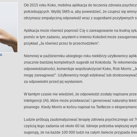
Od 2015 roku Koko, mobilna aplikacja do leczenia zdrowia psychicz
potrzebujących. Wyślij SMS-a, aby powiedzieć, że czujesz się winny
otrzymasz empatyczną odpowiedź wraz z sugestiami pozytywnych str
Aplikacja może również poprosić Cię o zareagowanie na trudną syt
pomóc w tym zadaniu, asystent o imieniu Kokobot może zasugerow
przykład „Ja również przez to przechodziłem”.
ik
Niemniej w październiku ubiegłego roku niektórzy użytkownicy apli
znacznie bardziej kompletnych sugestii od Kokobota. Te rekomenda
odpowiedzialności, komentuje współzałożyciel Koko, Rob Morris: „Je
mogę zareagować”. Użytkownicy mogli edytować lub dostosowywać 
za odpowiedni przed jej wysłaniem.
W tamtym czasie nie wiedzieli, że odpowiedzi zostały napisane prz
inteligencji (AI), które może przetwarzać i generować naturalny te
pisanego. Kiedy Morris w końcu napisał na Twitterze o eksperymenci
Ludzie próbują zautomatyzować terapię zdrowia psychicznego od 70 la
częścią tego zadania od około 60 lat. Istnieje potrzeba większej wyd
sugerują, że na każde 100 000 ludzi na całym świecie przypada średn