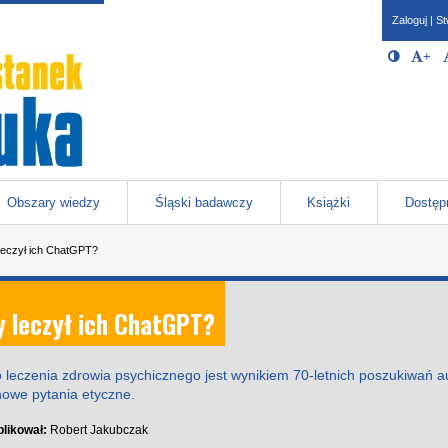
Zaloguj
|
St
Opcje 
Włącz/W
+
Po
javascr
storage
Katowicach
Obszary wiedzy
Śląski badawczy
Książki
Dostęp
 leczył ich ChatGPT?
by leczył ich ChatGPT?
 leczenia zdrowia psychicznego jest wynikiem 70-letnich poszukiwań au
owe pytania etyczne.
likował:
Robert Jakubczak