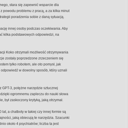
nego, stara się zapewnić wsparcie dla
 z powodu problemu z pracą, a za kilka minut
ategii poradzenia sobie z daną sytuacją.
uację innej osoby podczas oczekiwania. Aby
ać kilka podstawowych odpowiedzi, na
kacji Koko otrzymali możliwość otrzymywania
cje zostały poprzedzone zrzeczeniem się
stem tylko robotem, ale oto pomysł, jak
odpowiedź w dowolny sposób, który uznali
ez GPT-3, potężne narzędzie sztucznej
kst dzięki ogromnemu zapleczu do nauki słowa
e, był zaskoczony krytyką, jaką otrzymał.
t, a chatboty w takiej czy innej formie są
ajności, jaką obiecują te narzędzia. Szacunki
io około 4 psychiatrów; liczba ta jest