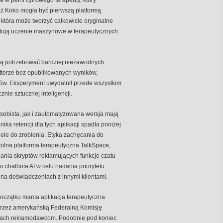
aż Koko mogła być pierwszą platformą
która może tworzyć całkowicie oryginalne
zystują uczenie maszynowe w terapeutycznych
ędą potrzebować bardziej niezawodnych
tterze bez opublikowanych wyników,
ków. Eksperyment uwydatnił przede wszystkim
znie sztucznej inteligencji.
sobista, jak i zautomatyzowana wersja mają
a retencji dla tych aplikacji spadła poniżej
ele do zrobienia. Etyka zachęcania do
bilna platforma terapeutyczna TalkSpace,
ania skryptów reklamujących funkcje czatu
 chatbota AI w celu nadania priorytetu
ię na doświadczeniach z innymi klientami.
początku marca aplikacja terapeutyczna
przez amerykańską Federalną Komisję
ikach reklamodawcom. Podobnie pod koniec