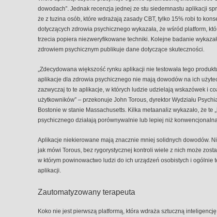
dowodach”. Jednak recenzja jednej ze stu siedemnastu aplikacji 
że ​​z tuzina osób, które wdrażają zasady CBT, tylko 15% robi to kon
dotyczących zdrowia psychicznego wykazała, że ​​wśród platform, kt
trzecia popiera niezweryfikowane techniki. Kolejne badanie wykazał
zdrowiem psychicznym publikuje dane dotyczące skuteczności.
„Zdecydowana większość rynku aplikacji nie testowała tego produktu
aplikacje dla zdrowia psychicznego nie mają dowodów na ich użyteczn
zazwyczaj to te aplikacje, w których ludzie udzielają wskazówek i 
użytkowników” – przekonuje John Torous, dyrektor Wydziału Psychia
Bostonie w stanie Massachusetts. Kilka metaanaliz wykazało, że te
psychicznego działają porównywalnie lub lepiej niż konwencjonalna
Aplikacje niekierowane mają znacznie mniej solidnych dowodów. Nie
jak mówi Torous, bez rygorystycznej kontroli wiele z nich może zos
w którym powinowactwo ludzi do ich urządzeń osobistych i ogólnie
aplikacji.
Zautomatyzowany terapeuta
Koko nie jest pierwszą platformą, która wdraża sztuczną inteligenc