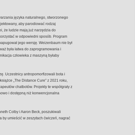
arzania języka naturalnego, stworzonego
jektowany, aby parodiować rodzaj
i, że ludzie mają już narzędzia do
h korzystać w odpowiedni sposób. Program
papugował jego wersję. Weizenbaum nie był
eważ była łatwa do zaprogramowania i
nikacja człowieka z maszyną byłaby
ę. Uczestnicy antropomorfizowali bota i
 książce „The Distance Cure” z 2021 roku,
apeutów chatbotów. Projekty te współgrały z
enowo i dostępną niż konwencjonalna
nneth Colby i Aaron Beck, poszukiwali
a by umieścić w zeszytach ćwiczeń, nagrać