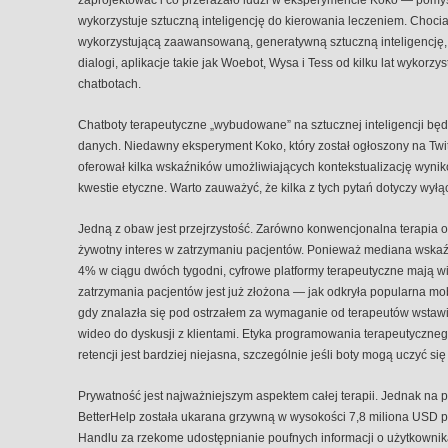
wykorzystuje sztuczną inteligencję do kierowania leczeniem. Choci
wykorzystującą zaawansowaną, generatywną sztuczną inteligencję, 
dialogi, aplikacje takie jak Woebot, Wysa i Tess od kilku lat wykor
chatbotach.
Chatboty terapeutyczne „wybudowane” na sztucznej inteligencji b
danych. Niedawny eksperyment Koko, który został ogłoszony na Twi
oferował kilka wskaźników umożliwiających kontekstualizację wyni
kwestie etyczne. Warto zauważyć, że kilka z tych pytań dotyczy wyłąc
Jedną z obaw jest przejrzystość. Zarówno konwencjonalna terapia o
żywotny interes w zatrzymaniu pacjentów. Ponieważ mediana wskaźnik
4% w ciągu dwóch tygodni, cyfrowe platformy terapeutyczne mają wi
zatrzymania pacjentów jest już złożona — jak odkryła popularna mo
gdy znalazła się pod ostrzałem za wymaganie od terapeutów wstawi
wideo do dyskusji z klientami. Etyka programowania terapeutycznego
retencji jest bardziej niejasna, szczególnie jeśli boty mogą uczyć s
Prywatność jest najważniejszym aspektem całej terapii. Jednak na 
BetterHelp została ukarana grzywną w wysokości 7,8 miliona USD 
Handlu za rzekome udostępnianie poufnych informacji o użytkown