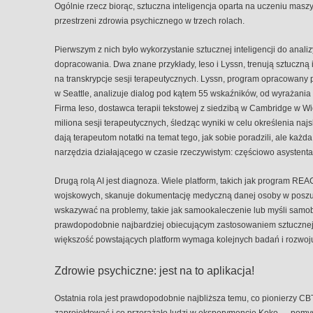
Ogólnie rzecz biorąc, sztuczna inteligencja oparta na uczeniu ma
przestrzeni zdrowia psychicznego w trzech rolach.
Pierwszym z nich było wykorzystanie sztucznej inteligencji do analiz
dopracowania. Dwa znane przykłady, Ieso i Lyssn, trenują sztuczną 
na transkrypcje sesji terapeutycznych. Lyssn, program opracowany
w Seattle, analizuje dialog pod kątem 55 wskaźników, od wyrażania
Firma Ieso, dostawca terapii tekstowej z siedzibą w Cambridge w Wie
miliona sesji terapeutycznych, śledząc wyniki w celu określenia naj
dają terapeutom notatki na temat tego, jak sobie poradzili, ale każ
narzędzia działającego w czasie rzeczywistym: częściowo asystent
Drugą rolą AI jest diagnoza. Wiele platform, takich jak program 
wojskowych, skanuje dokumentację medyczną danej osoby w poszuk
wskazywać na problemy, takie jak samookaleczenie lub myśli samob
prawdopodobnie najbardziej obiecującym zastosowaniem sztucznej i
​​większość powstających platform wymaga kolejnych badań i rozwoj
Zdrowie psychiczne: jest na to aplikacja!
Ostatnia rola jest prawdopodobnie najbliższa temu, co pionierzy CBT,
zaprojektować i co przerażało ludzi w eksperymencie Koko — pomysł