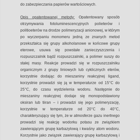
do zabezpieczania papierów wartościowych.
Opis opatentowanej metody:
Opatentowany sposób
otrzymywania fotoluminescencyjnych polieterów i
politioeterów na drodze polimeryzacji anionowej, w którym
po wyczerpaniu monomeru jedną ze znanych metod
przekształca się grupy alkoholanowe w końcowe grupy
eterowe, usuwa się powstałe zanieczyszczenia i
rozpuszczalnik bądź rozpuszczalniki, a polimer suszy do
stałej masy. Reakcje prowadzi się w rozpuszczalniku
organicznym z grupy liniowych lub cyklicznych eterów,
korzystnie dodając do mieszaniny reakcyjnej ligand,
korzystnie prowadzi się ją w temperaturze od 15°C do
25°C, do czasu wydzielenia wodoru. Następnie do
mieszaniny reakcyjnej dodaje się monopodstawiony
oksiran lub tiiran – i prowadzi się jego polimeryzację,
korzystnie w temperaturze od 20°C do 40°C,
charakteryzujący się tym, że w atmosferze gazu inertnego
prowadzi się reakcję wodorku potasu ze związkiem
zawierającym grupę karbazylową i kwaśny atom wodoru.
Korzystnie jako związek zawierający grupę karbazylową i