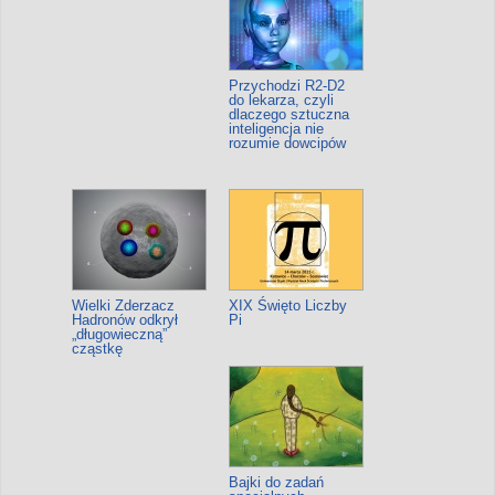
Przychodzi R2-D2
do lekarza, czyli
dlaczego sztuczna
inteligencja nie
rozumie dowcipów
Wielki Zderzacz
XIX Święto Liczby
Hadronów odkrył
Pi
„długowieczną”
cząstkę
Bajki do zadań