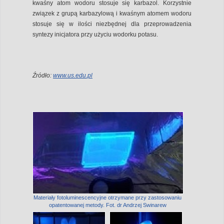
kwaśny atom wodoru stosuje się karbazol. Korzystnie
związek z grupą karbazylową i kwaśnym atomem wodoru
stosuje się w ilości niezbędnej dla przeprowadzenia
syntezy inicjatora przy użyciu wodorku potasu.
Źródło:
www.us.edu.pl
Materiały fotoluminescencyjne otrzymane przy zastosowaniu
opatentowanej metody. Fot. dr Andrzej Swinarew