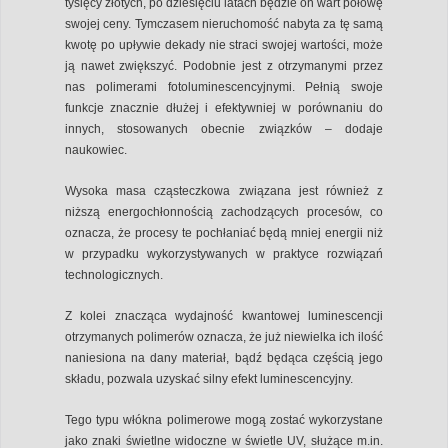
tysięcy złotych, po dziesięciu latach będzie on wart połowę
swojej ceny. Tymczasem nieruchomość nabyta za tę samą
kwotę po upływie dekady nie straci swojej wartości, może
ją nawet zwiększyć. Podobnie jest z otrzymanymi przez
nas polimerami fotoluminescencyjnymi. Pełnią swoje
funkcje znacznie dłużej i efektywniej w porównaniu do
innych, stosowanych obecnie związków – dodaje
naukowiec.
Wysoka masa cząsteczkowa związana jest również z
niższą energochłonnością zachodzących procesów, co
oznacza, że procesy te pochłaniać będą mniej energii niż
w przypadku wykorzystywanych w praktyce rozwiązań
technologicznych.
Z kolei znacząca wydajność kwantowej luminescencji
otrzymanych polimerów oznacza, że już niewielka ich ilość
naniesiona na dany materiał, bądź będąca częścią jego
składu, pozwala uzyskać silny efekt luminescencyjny.
Tego typu włókna polimerowe mogą zostać wykorzystane
jako znaki świetlne widoczne w świetle UV, służące m.in.