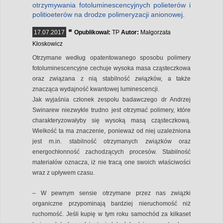
otrzymywania fotoluminescencyjnych polieterów i
politioeterów na drodze polimeryzacji anionowej.
17.07.2017
Opublikował:
TP
Autor:
Małgorzata
Kłoskowicz
Otrzymane według opatentowanego sposobu polimery
fotoluminescencyjne cechuje wysoka masa cząsteczkowa
oraz związana z nią stabilność związków, a także
znacząca wydajność kwantowej luminescencji.
Jak wyjaśnia członek zespołu badawczego dr Andrzej
Swinarew niezwykle trudno jest otrzymać polimery, które
charakteryzowałyby się wysoką masą cząsteczkową.
Wielkość ta ma znaczenie, ponieważ od niej uzależniona
jest m.in. stabilność otrzymanych związków oraz
energochłonność zachodzących procesów. Stabilność
materiałów oznacza, iż nie tracą one swoich właściwości
wraz z upływem czasu.
– W pewnym sensie otrzymane przez nas związki
organiczne przypominają bardziej nieruchomość niż
ruchomość. Jeśli kupię w tym roku samochód za kilkaset