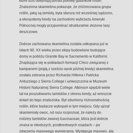
które dziś obejmują ponad połowę gatunków roślin.
Znaleziona skamielina pokazuje, że zróżnicowana grupa
roślin, jaką są lamiidy, była starsza niż wcześniej sądzono,
a ekosystemy kredy na zachodnim wybrzeżu Ameryki
Północnej mogły przypominać strukturalnie złożone lasy
deszczowe.
Dobrze zachowana skamielina została odkopana już w
latach 90. XX wieku przez ekipy budowlane budujące
domy w pobliżu Granite Bay w Sacramento w Kalifornii.
Znajdująca się w pokładach formacji Chico związanej z
kampanem (piątą z sześciu epok późnej kredy) skamielina
została zebrana przez Richarda Hiltona i Patricka
Antuzziego z Sierra College i umieszczona w Muzeum
Historii Naturalnej Sierra College. Atkinson spędził wiele
lat na poszukiwaniu lamiidów z okresu kredy, aż wreszcie
dotarł do tego znaleziska. Był zdumiony różnorodnością
roślin, które badacze wykopali w tym miejscu. Gdy ujrzał
skamieniały owoc, od razu rozpoznał, że należy do
rodziny lamiidów zwanej
Icacinaceae
, która jest dobrze
znana w młodszych, postkredowych osadach – po
zdarzeniu masowego wymierania. Występuje masowo, ale