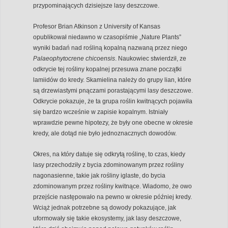
przypominających dzisiejsze lasy deszczowe.
Profesor Brian Atkinson z University of Kansas
opublikował niedawno w czasopiśmie „Nature Plants”
wyniki badań nad rośliną kopalną nazwaną przez niego
Palaeophytocrene chicoensis
. Naukowiec stwierdził, ze
odkrycie tej rośliny kopalnej przesuwa znane początki
lamiidów do kredy. Skamielina należy do grupy lian, które
są drzewiastymi pnączami porastającymi lasy deszczowe.
Odkrycie pokazuje, że ta grupa roślin kwitnących pojawiła
się bardzo wcześnie w zapisie kopalnym. Istniały
wprawdzie pewne hipotezy, że były one obecne w okresie
kredy, ale dotąd nie było jednoznacznych dowodów.
Okres, na który datuje się odkrytą roślinę, to czas, kiedy
lasy przechodziły z bycia zdominowanym przez rośliny
nagonasienne, takie jak rośliny iglaste, do bycia
zdominowanym przez rośliny kwitnące. Wiadomo, że owo
przejście następowało na pewno w okresie później kredy.
Wciąż jednak potrzebne są dowody pokazujące, jak
uformowały się takie ekosystemy, jak lasy deszczowe,