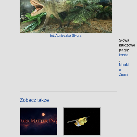
fot. Agnieszka Sikora
Słowa
kluczowe
(tagi):
kreda
,
Nauki
o
Ziemi
Zobacz także