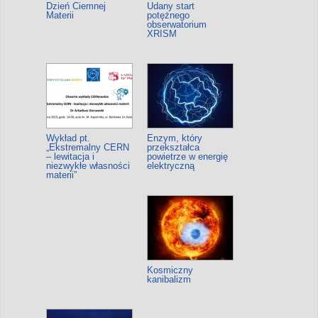
Dzień Ciemnej
Udany start
Materii
potężnego
obserwatorium
XRISM
Wykład pt.
Enzym, który
„Ekstremalny CERN
przekształca
– lewitacja i
powietrze w energię
niezwykłe własności
elektryczną
materii”
Kosmiczny
kanibalizm