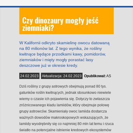
Czy dinozaury mogły jeść
ziemniaki?
W Kalifornii odkryto skamielinę owocu datowaną
na 80 milionów lat. Z tego wynika, że rośliny
kwitnące będące przodkami kawy, pomidorów,
ziemniaków i mięty mogły porastać lasy
deszczowe już w okresie kredy.
24.02.2023
Aktualizacja:
24.02.2023
Opublikował:
AS
Dziś rośliny z grupy astrowych obejmują ponad 80 tys.
gatunków roślin kwitnących, jednak stosunkowo niewiele
wiemy o czasie ich pojawienia się. Dotyczy to zwłaszcza
zróżnicowanego kladu lamiidów, który obejmuje połowę
grupy astrowców. Skamieniały owoc lamiida dostarcza
ważnych dowodów makroskopowych wskazujących, że
lamiidy wyodrębniły się co najmniej 80 mln lat temu i rzuca
światło na potencjalne istnienie kredowych ekosystemów