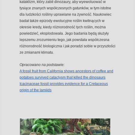
kataklizm, który zabił dinozaury, aby wyewoluować w
tysiące znanych współczesnych gatunków, w tym istotne
dla ludzkości rośliny uprawiane na żywność. Naukowiec
badał także epizody ewolucyjne roślin kwitnących w
okresie kredy, kiedy różnorodność tych roślin, można
powiedzieć, eksplodowała. Jego badania będą służyły
lepszemu zrozumieniu tego, jak powstała współczesna
różnorodność biologiczna i jak poradzi sobie w przyszłości
ze zmianami klimatu.
Opracowano na podstawie:
A fossil fruit from California shows ancestors of coffee and
potatoes survived cataclysm that killed the dinosaurs
Icacinaceae fossil provides evidence for a Cretaceous
origin of the lamiids