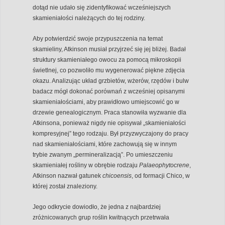
dotąd nie udało się zidentyfikować wcześniejszych
skamieniałości należących do tej rodziny.
Aby potwierdzić swoje przypuszczenia na temat
skamieliny, Atkinson musiał przyjrzeć się jej bliżej. Badał
struktury skamieniałego owocu za pomocą mikroskopii
świetlnej, co pozwoliło mu wygenerować piękne zdjęcia
okazu. Analizując układ grzbietów, wżerów, rzędów i bulw
badacz mógł dokonać porównań z wcześniej opisanymi
skamieniałościami, aby prawidłowo umiejscowić go w
drzewie genealogicznym. Praca stanowiła wyzwanie dla
Atkinsona, ponieważ nigdy nie opisywał „skamieniałości
kompresyjnej” tego rodzaju. Był przyzwyczajony do pracy
nad skamieniałościami, które zachowują się w innym
trybie zwanym „permineralizacją”. Po umieszczeniu
skamieniałej rośliny w obrębie rodzaju
Palaeophytocrene
,
Atkinson nazwał gatunek
chicoensis
, od formacji Chico, w
której został znaleziony.
Jego odkrycie dowiodło, że jedna z najbardziej
zróżnicowanych grup roślin kwitnących przetrwała